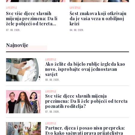
LIFESTYLE
LIFESTYLE
Sve više djece slavnih
Šest znakova koji otkrivaju
mijenja prezimena: Da li
da je vaša veza u ozbiljnoj
žele pobjeći od tereta
krizi
poznatih roditelja?
07. 08. 2026.
04. 08. 2026.
Najnovije
LIFESTYLE
Ako želite da bijelo rublje izgleda kao
novo, isprobajte ovaj jednostavan
savjet
08. 08. 2026.
LIFESTYLE
Sve više djece slavnih mijenja
prezimena: Da li žele pobjeći od tereta
poznatih roditelja?
07. 08. 2026.
LIFESTYLE
Partner, djeca i posao nisu prepreka:
Evo kako sačuvati prava prijateljstva