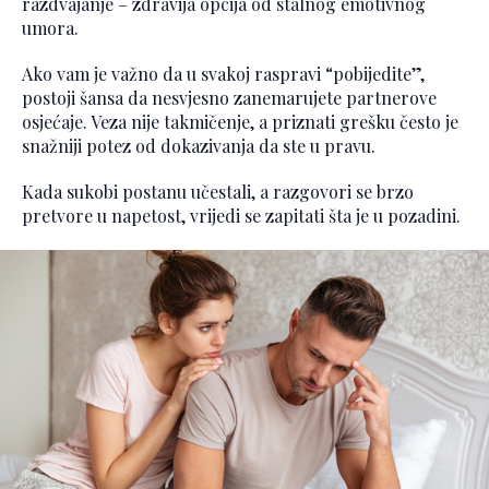
razdvajanje – zdravija opcija od stalnog emotivnog
umora.
Ako vam je važno da u svakoj raspravi “pobijedite”,
postoji šansa da nesvjesno zanemarujete partnerove
osjećaje. Veza nije takmičenje, a priznati grešku često je
snažniji potez od dokazivanja da ste u pravu.
Kada sukobi postanu učestali, a razgovori se brzo
pretvore u napetost, vrijedi se zapitati šta je u pozadini.