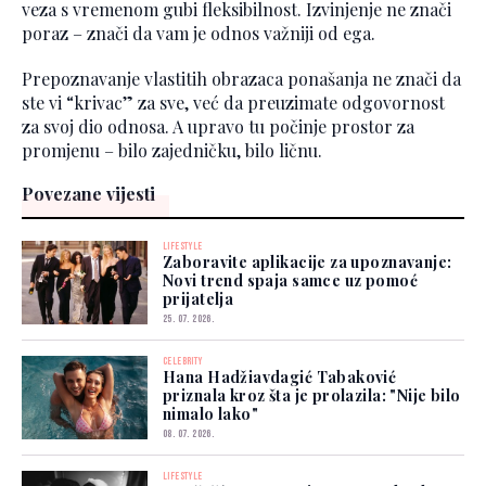
veza s vremenom gubi fleksibilnost. Izvinjenje ne znači
poraz – znači da vam je odnos važniji od ega.
Prepoznavanje vlastitih obrazaca ponašanja ne znači da
ste vi “krivac” za sve, već da preuzimate odgovornost
za svoj dio odnosa. A upravo tu počinje prostor za
promjenu – bilo zajedničku, bilo ličnu.
Povezane vijesti
LIFESTYLE
Zaboravite aplikacije za upoznavanje:
Novi trend spaja samce uz pomoć
prijatelja
25. 07. 2026.
CELEBRITY
Hana Hadžiavdagić Tabaković
priznala kroz šta je prolazila: "Nije bilo
nimalo lako"
08. 07. 2026.
LIFESTYLE