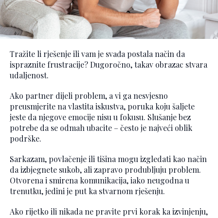
Tražite li rješenje ili vam je svađa postala način da
ispraznite frustracije? Dugoročno, takav obrazac stvara
udaljenost.
Ako partner dijeli problem, a vi ga nesvjesno
preusmjerite na vlastita iskustva, poruka koju šaljete
jeste da njegove emocije nisu u fokusu. Slušanje bez
potrebe da se odmah ubacite – često je najveći oblik
podrške.
Sarkazam, povlačenje ili tišina mogu izgledati kao način
da izbjegnete sukob, ali zapravo produbljuju problem.
Otvorena i smirena komunikacija, iako neugodna u
trenutku, jedini je put ka stvarnom rješenju.
Ako rijetko ili nikada ne pravite prvi korak ka izvinjenju,