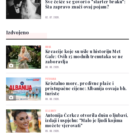
Sve češće se govori o "starter braku":
Šta zapravo znači ovaj pojam?
02. 07. 2026.
Izdvojeno
MODA
Kreacije koje su ušle u historiju Met
Gale: Ovih 15 modnih trenutaka se ne
zaboravlja
06. 08. 2026.
PUTOVANJA
Kristalno more, predivne plaže i
pristupačne cijene: Albanija osvaja bh.
turiste
06. 08. 2026.
CELEBRITY
Antonija Čerkez otvorila dušu o ljubavi,
izdaji i uspjehu: "Malo je ljudi kojima
možete vjerovati"
05. 08. 2026.