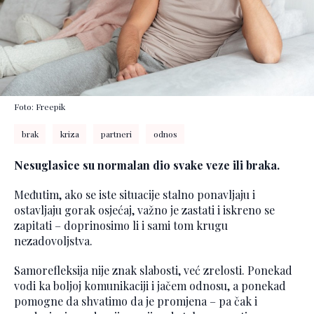
Foto: Freepik
brak
kriza
partneri
odnos
Nesuglasice su normalan dio svake veze ili braka.
Međutim, ako se iste situacije stalno ponavljaju i
ostavljaju gorak osjećaj, važno je zastati i iskreno se
zapitati – doprinosimo li i sami tom krugu
nezadovoljstva.
Samorefleksija nije znak slabosti, već zrelosti. Ponekad
vodi ka boljoj komunikaciji i jačem odnosu, a ponekad
pomogne da shvatimo da je promjena – pa čak i