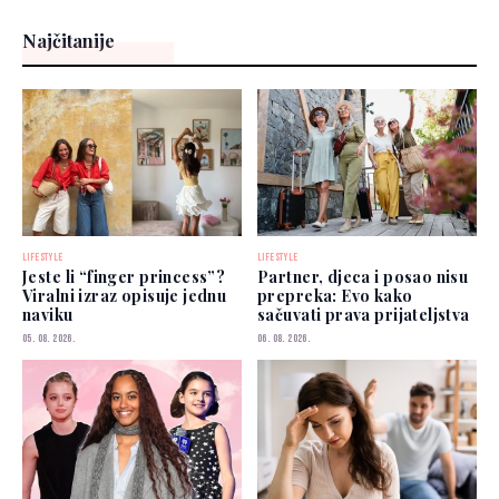
Najčitanije
LIFESTYLE
LIFESTYLE
Jeste li “finger princess”?
Partner, djeca i posao nisu
Viralni izraz opisuje jednu
prepreka: Evo kako
naviku
sačuvati prava prijateljstva
05. 08. 2026.
06. 08. 2026.