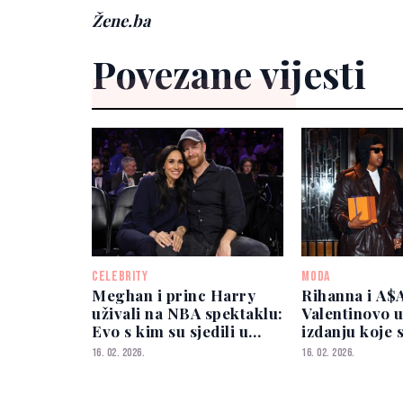
Žene.ba
Povezane vijesti
CELEBRITY
MODA
Meghan i princ Harry
Rihanna i A$
uživali na NBA spektaklu:
Valentinovo
Evo s kim su sjedili u
izdanju koje 
publici
zaboravlja
16. 02. 2026.
16. 02. 2026.