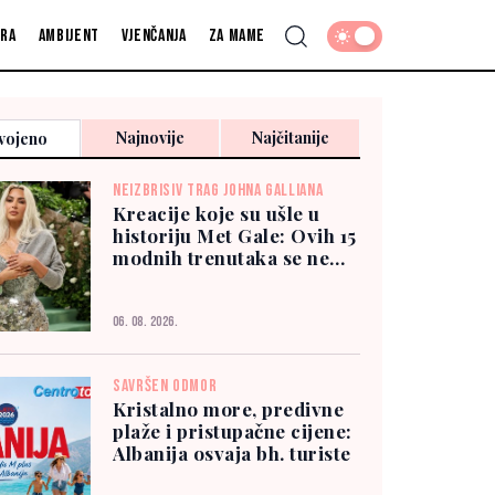
fra
Ambijent
Vjenčanja
Za mame
Najnovije
Najčitanije
vojeno
NEIZBRISIV TRAG JOHNA GALLIANA
Kreacije koje su ušle u
historiju Met Gale: Ovih 15
modnih trenutaka se ne
zaboravlja
06. 08. 2026.
SAVRŠEN ODMOR
Kristalno more, predivne
plaže i pristupačne cijene:
Albanija osvaja bh. turiste