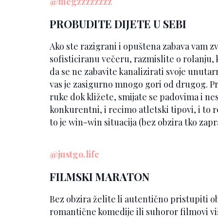
@megzzzzzzzz
PROBUDITE DIJETE U SEBI
Ako ste razigrani i opuštena zabava vam z
sofisticiranu večeru, razmislite o rolanju,
da se ne zabavite kanalizirati svoje unutarn
vas je zasigurno mnogo gori od drugog. Pr
ruke dok kližete, smijate se padovima i ne
konkurentni, i recimo atletski tipovi, i to
to je win-win situacija (bez obzira tko zap
@justgo.life
FILMSKI MARATON
Bez obzira želite li autentično pristupiti o
romantične komedije ili suhoror filmovi više 