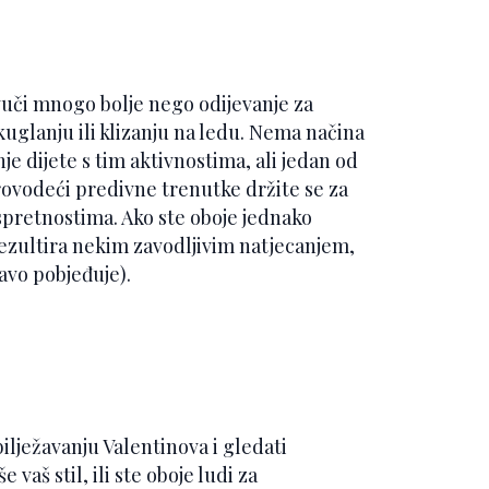
vuči mnogo bolje nego odijevanje za
 kuglanju ili klizanju na ledu. Nema načina
je dijete s tim aktivnostima, ali jedan od
ovodeći predivne trenutke držite se za
spretnostima. Ako ste oboje jednako
 rezultira nekim zavodljivim natjecanjem,
ravo pobjeđuje).
bilježavanju Valentinova i gledati
vaš stil, ili ste oboje ludi za