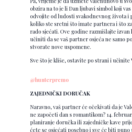
Pa, vrijeme je da uzmete Valentinovo u svoj
obzira na to je li Dan ljubavi simbol koji vas 
odvojite od ludosti svakodnevnog života i p
koliko ste sretni što imate partnera i što 
rado sjećati. Ove godine razmišlajte izvan k
učiniti da se vaš partner osjeća ne samo p
stvorate nove uspomene.
Sve što je kliše, ostavite po strani i učini
@hunterpremo
ZAJEDNIČKI DORUČAK
Naravno, vaš partner će očekivati da je Va
ne započeti dan s romantikom? 14. februar
planiranje doručka ili zajedničke kave prije 
ćete se osjećati posebno i sve će biti puno