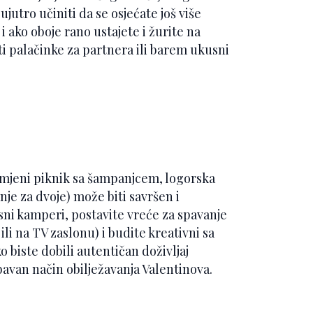
ujutro učiniti da se osjećate još više
i ako oboje rano ustajete i žurite na
iti palačinke za partnera ili barem ukusni
otmjeni piknik sa šampanjcem, logorska
nje za dvoje) može biti savršen i
usni kamperi, postavite vreće za spavanje
ili na TV zaslonu) i budite kreativni sa
iste dobili autentičan doživljaj
bavan način obilježavanja Valentinova.