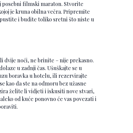
j posebni filmski maraton. Stvorite
ojoj je kruna obilna večra. Pripremite
pustite i budite toliko sretni što niste u
i dvije noći, ne brinite – nije prekasno.
olaze u zadnji čas. Ušuškajte se u
suzu boravka u hotelu, ili rezervirajte
 se kao da ste na odmoru bez užasne
 želite li vidjeti i iskusiti nove stvari,
ć daleko od kuće ponovno će vas povezati i
oraviti.