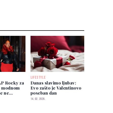
LIFESTYLE
AP Rocky za
Danas slavimo ljubav:
 u modnom
Evo zašto je Valentinovo
se ne
poseban dan
14. 02. 2026.