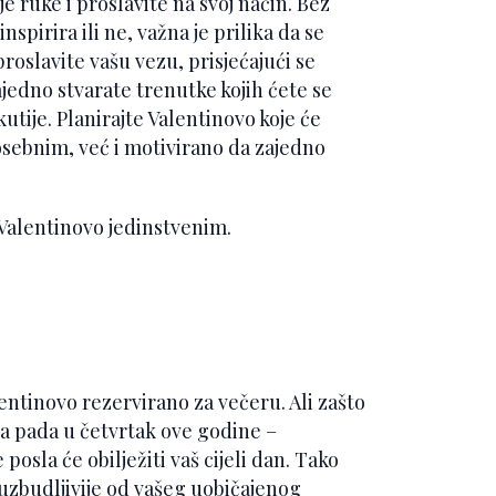
e ruke i proslavite na svoj način. Bez
inspirira ili ne, važna je prilika da se
roslavite vašu vezu, prisjećajući se
zajedno stvarate trenutke kojih ćete se
utije. Planirajte Valentinovo koje će
osebnim, već i motivirano da zajedno
te Valentinovo jedinstvenim.
lentinovo rezervirano za večeru. Ali zašto
a pada u četvrtak ove godine –
posla će obilježiti vaš cijeli dan. Tako
 uzbudljivije od vašeg uobičajenog