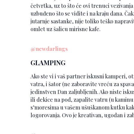
četvrtka, uz to što će ovi trenuci vezivanja 
uzbuđeno što se vidite i na kraju dana. Čak 
jutarnje sastanke, nije toliko teško naprav
omlet uz šalicu mirisne kafe.
@newdarlings
GLAMPING
Ako ste vi i vaš partner iskusni kamperi, 
vatra, i šator (ne zaboravite vreću za spava
jedinstven Dan zaljubljenih. Ako niste isk
ili dekice na pod, zapalite vatru (u kaminu 
s’moresima u vašem ušuškanom kutku kako b
logorovanja. Ovo je kreativan, ugodan i za