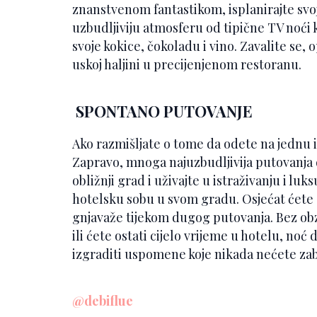
znanstvenom fantastikom, isplanirajte svo
uzbudljiviju atmosferu od tipične TV noći k
svoje kokice, čokoladu i vino. Zavalite se, o
uskoj haljini u precijenjenom restoranu.
SPONTANO PUTOVANJE
Ako razmišljate o tome da odete na jednu il
Zapravo, mnoga najuzbudljivija putovanja d
obližnji grad i uživajte u istraživanju i luk
hotelsku sobu u svom gradu. Osjećat ćete
gnjavaže tijekom dugog putovanja. Bez obzira
ili ćete ostati cijelo vrijeme u hotelu, no
izgraditi uspomene koje nikada nećete zab
@debiflue