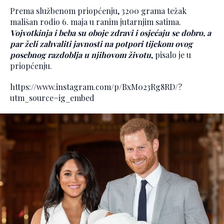
Prema službenom priopćenju, 3200 grama težak
mališan rodio 6. maja u ranim jutarnjim satima.
Vojvotkinja i beba su oboje zdravi i osjećaju se dobro, a
par želi zahvaliti javnosti na potpori tijekom ovog
posebnog razdoblja u njihovom životu
, pisalo je u
priopćenju.
https://www.instagram.com/p/BxM023Rg8RD/?
utm_source=ig_embed