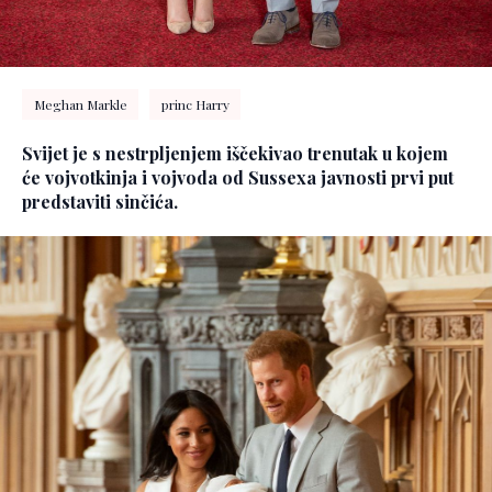
Meghan Markle
princ Harry
Svijet je s nestrpljenjem iščekivao trenutak u kojem
će vojvotkinja i vojvoda od Sussexa javnosti prvi put
predstaviti sinčića.