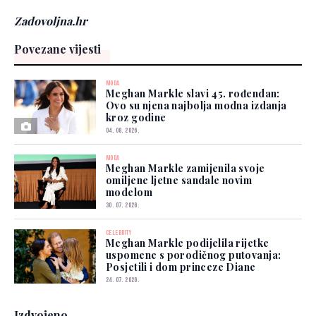
Zadovoljna.hr
Povezane vijesti
MODA
Meghan Markle slavi 45. rođendan:
Ovo su njena najbolja modna izdanja
kroz godine
04. 08. 2026.
MODA
Meghan Markle zamijenila svoje
omiljene ljetne sandale novim
modelom
30. 07. 2026.
CELEBRITY
Meghan Markle podijelila rijetke
uspomene s porodičnog putovanja:
Posjetili i dom princeze Diane
24. 07. 2026.
Izdvojeno