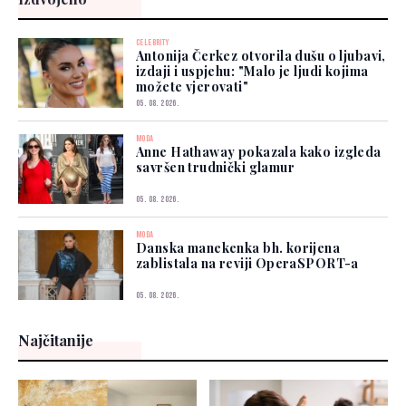
CELEBRITY
Antonija Čerkez otvorila dušu o ljubavi,
izdaji i uspjehu: "Malo je ljudi kojima
možete vjerovati"
05. 08. 2026.
MODA
Anne Hathaway pokazala kako izgleda
savršen trudnički glamur
05. 08. 2026.
MODA
Danska manekenka bh. korijena
zablistala na reviji OperaSPORT-a
05. 08. 2026.
Najčitanije