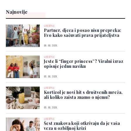
Najnovije
LIFESTYLE
Partner, djeca i posao nisu prepreka:
Evo kako sačuvati prava prijateljstva
06. 08. 2026.
LIFESTYLE
Jeste li “finger princess”? Viralni izraz
opisuje jednu naviku
05. 08. 2026.
LIFESTYLE
Kortizol je novi hit s društvenih mreža,
ali koliko zaista znamo o njemu?
05. 08. 2026.
LIFESTYLE
Šest znakova koji otkrivaju da je vaša
veza u ozbiljnoj krizi