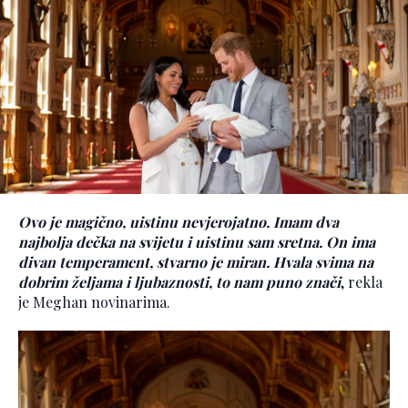
Ovo je magično, uistinu nevjerojatno. Imam dva
najbolja dečka na svijetu i uistinu sam sretna. On ima
divan temperament, stvarno je miran. Hvala svima na
dobrim željama i ljubaznosti, to nam puno znači
, rekla
je Meghan novinarima.