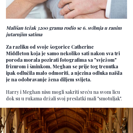
Mališan težak 3200 grama rodio se 6. svibnja u ranim
jutarnjim satima
Za razliku od svoje šogorice
Catherine
Middleton
koja je samo nekoliko sati nakon sva tri
poroda morala pozirati fotografima sa "svježom"
frizurom i šminkom, Meghan se prije tog trenutka
ipak odlučila malo odmoriti, a njezina odluka naišla
je na odobravanje žena diljem svijeta.
Harry i Meghan nisu mogli sakriti sreću na svom licu
dok su u rukama držali svoj preslatki mali "smotuljak".