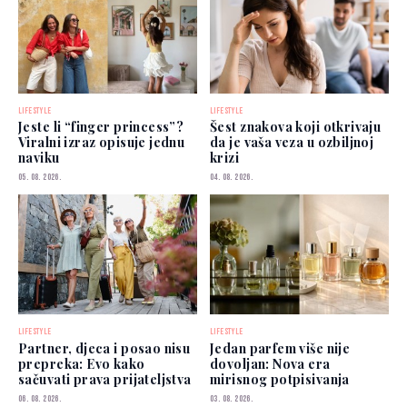
LIFESTYLE
LIFESTYLE
Jeste li “finger princess”?
Šest znakova koji otkrivaju
Viralni izraz opisuje jednu
da je vaša veza u ozbiljnoj
naviku
krizi
05. 08. 2026.
04. 08. 2026.
LIFESTYLE
LIFESTYLE
Partner, djeca i posao nisu
Jedan parfem više nije
prepreka: Evo kako
dovoljan: Nova era
sačuvati prava prijateljstva
mirisnog potpisivanja
06. 08. 2026.
03. 08. 2026.