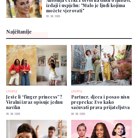
Antonija Čerkez otvorila dušu o ljubavi,
izdaji i uspjehu: "Malo je ljudi kojima
možete vjerovati"
05. 08. 2026.
Najčitanije
LIFESTYLE
LIFESTYLE
Jeste li “finger princess”?
Partner, djeca i posao nisu
Viralni izraz opisuje jednu
prepreka: Evo kako
naviku
sačuvati prava prijateljstva
05. 08. 2026.
06. 08. 2026.