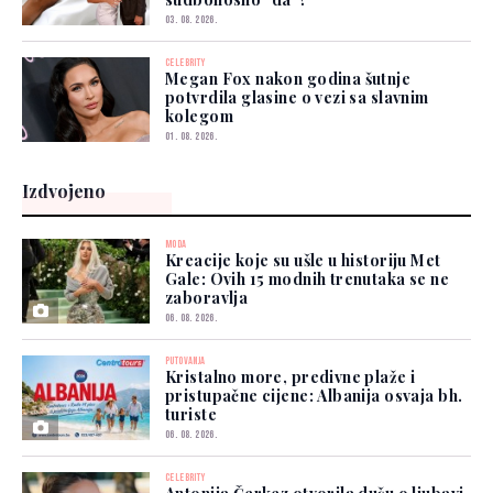
03. 08. 2026.
CELEBRITY
Megan Fox nakon godina šutnje
potvrdila glasine o vezi sa slavnim
kolegom
01. 08. 2026.
Izdvojeno
MODA
Kreacije koje su ušle u historiju Met
Gale: Ovih 15 modnih trenutaka se ne
zaboravlja
06. 08. 2026.
PUTOVANJA
Kristalno more, predivne plaže i
pristupačne cijene: Albanija osvaja bh.
turiste
06. 08. 2026.
CELEBRITY