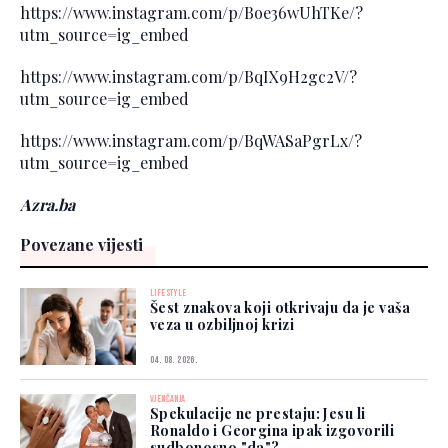
https://www.instagram.com/p/Boe36wUhTKe/?
utm_source=ig_embed
https://www.instagram.com/p/BqIX9H2gc2V/?
utm_source=ig_embed
https://www.instagram.com/p/BqWASaPgrLx/?
utm_source=ig_embed
Azra.ba
Povezane vijesti
LIFESTYLE
Šest znakova koji otkrivaju da je vaša
veza u ozbiljnoj krizi
04. 08. 2026.
VJENČANJA
Spekulacije ne prestaju: Jesu li
Ronaldo i Georgina ipak izgovorili
sudbonosno "da"?