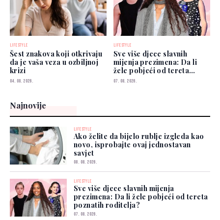
LIFESTYLE
LIFESTYLE
Šest znakova koji otkrivaju
Sve više djece slavnih
da je vaša veza u ozbiljnoj
mijenja prezimena: Da li
krizi
žele pobjeći od tereta
poznatih roditelja?
04. 08. 2026.
07. 08. 2026.
Najnovije
LIFESTYLE
Ako želite da bijelo rublje izgleda kao
novo, isprobajte ovaj jednostavan
savjet
08. 08. 2026.
LIFESTYLE
Sve više djece slavnih mijenja
prezimena: Da li žele pobjeći od tereta
poznatih roditelja?
07. 08. 2026.