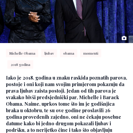
Michelle Obama
ljubav
obama
momenti
2018 godina
Iako je 2018. godina u znaku raskida poznatih parova,
postoje i oni koji nam svojim primjerom pokazuju da
prava ljubav zaista postoji. Jedan od tih parova je
svakako bivši predsjednički par, Michelle i Barack
Obama. Naime, uprkos tome što im je godišnjica
braka u oktobru, te su ove godine proslavili 26
godina provedenih zajedno, oni ne čekaju posebne
datume kako bi jedno drugom pokazali ljubav i
podršku, a to nerijetko čine i tako što objavljuju