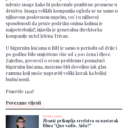
udruže snage kako bi pokrenule pozitivne promene u
društvu. Snaga velikih kompanija ogleda se ne samo u
njihovom poslovnom uspehu, već i u njihovoj
sposobnosti da pruže podršku onima kojima je
najpotrebnija“, izjavila je generalna direktorka
kompanije m:tel Jelena Trivan.
U Sigurnim kućama u BiH je samo u periodu od dvije i
po godine bilo smješteno više od 1.300 žena i djece.
Zajedno, govoreći o ovom problemu i pomažući
Sigurnim kućama, možemo biti dovoljno jak glas
razuma koji može napraviti veliki korak ka boljoj
budućnosti.
Pozovite 1411!
Povezane vijesti
KULTURA & ZABAVA
Žbanić prikuplja sredstva za nastavak
filma "Quo vadis, Aida?"