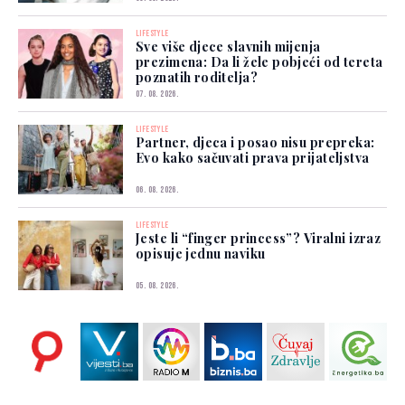
LIFESTYLE
Sve više djece slavnih mijenja
prezimena: Da li žele pobjeći od tereta
poznatih roditelja?
07. 08. 2026.
LIFESTYLE
Partner, djeca i posao nisu prepreka:
Evo kako sačuvati prava prijateljstva
06. 08. 2026.
LIFESTYLE
Jeste li “finger princess”? Viralni izraz
opisuje jednu naviku
05. 08. 2026.