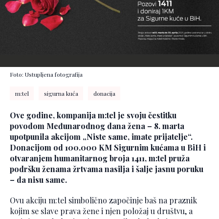
Foto: Ustupljena fotografija
m:tel
sigurna kuća
donacija
Ove godine, kompanija m:tel je svoju čestitku
povodom Međunarodnog dana žena – 8. marta
upotpunila akcijom „Niste same, imate prijatelje“.
Donacijom od 100.000 KM Sigurnim kućama u BiH i
otvaranjem humanitarnog broja 1411, m:tel pruža
podršku ženama žrtvama nasilja i šalje jasnu poruku
– da nisu same.
Ovu akciju m:tel simbolično započinje baš na praznik
kojim se slave prava žene i njen položaj u društvu, a