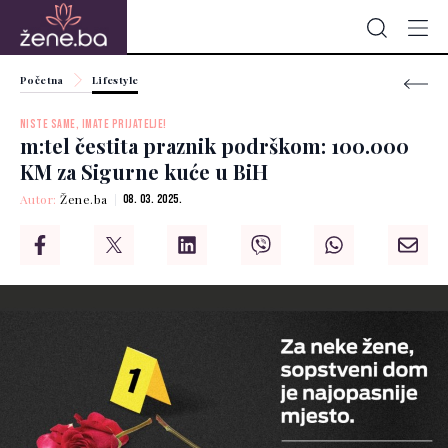
Početna
Lifestyle
NISTE SAME, IMATE PRIJATELJE!
m:tel čestita praznik podrškom: 100.000
KM za Sigurne kuće u BiH
Autor:
Žene.ba
08. 03. 2025.