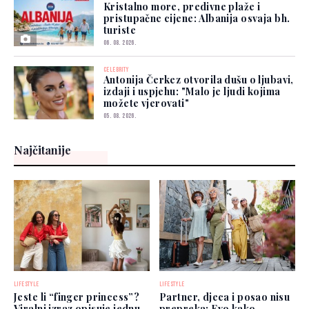
Kristalno more, predivne plaže i
pristupačne cijene: Albanija osvaja bh.
turiste
06. 08. 2026.
CELEBRITY
Antonija Čerkez otvorila dušu o ljubavi,
izdaji i uspjehu: "Malo je ljudi kojima
možete vjerovati"
05. 08. 2026.
Najčitanije
LIFESTYLE
LIFESTYLE
Jeste li “finger princess”?
Partner, djeca i posao nisu
Viralni izraz opisuje jednu
prepreka: Evo kako