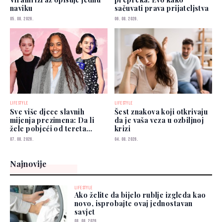
naviku
sačuvati prava prijateljstva
05. 08. 2026.
06. 08. 2026.
LIFESTYLE
LIFESTYLE
Sve više djece slavnih
Šest znakova koji otkrivaju
mijenja prezimena: Da li
da je vaša veza u ozbiljnoj
žele pobjeći od tereta
krizi
poznatih roditelja?
07. 08. 2026.
04. 08. 2026.
Najnovije
LIFESTYLE
Ako želite da bijelo rublje izgleda kao
novo, isprobajte ovaj jednostavan
savjet
08. 08. 2026.