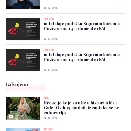
25. 12. 2025.
LIFESTYLE
m:tel daje podršku Sigurnim kućama:
Pozivom na 1411 donirate 1KM
02. 04. 2025.
LIFESTYLE
m:tel daje podršku Sigurnim kućama:
Pozivom na 1411 donirate 1KM
02. 04. 2025.
Izdvojeno
MODA
Kreacije koje su ušle u historiju Met
Gale: Ovih 15 modnih trenutaka se ne
zaboravlja
06. 08. 2026.
PUTOVANJA