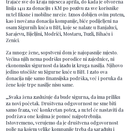
trajaće sve do kraja mjeseca aprila, do kada je otvorena
linija 1411 za donaciju 1 KM po pozivu za sve korisnike
m:tel fiksne i mobilne mreže. Iznos dobijen ovim putem,
kao i novčana donacija kompanije, biće podijeljeni na
osam Sigurnih kuća u BiH, koje se nalaze u Banjaluci,
Sarajevu, Bijeljini, Modriči, Mostaru, Tuzli, Bihaću i
Zenici.
Za mnoge žene, sopstveni dom je najopasnije mjesto.
Većina njih nema podršku porodice ni zajednice, ni
ekonomsku sigurnost da izađu iz kruga nasilja. Njihovo
jedino utočište su Sigurne kuće u BiH. I zato ova
donacija nije samo finansijska podrška, već i poruka da
žene koje trpe nasilje nisu same.
„Svaka žena zaslužuje da bude sigurna, da ima priliku
za novi početak. Društvena odgovornost ne sme biti
samo fraza, već konkretan potez, a m:tel će nastaviti da
podržava one kojima je pomoć najpotrebnija.
Istovremeno, verujemo da je društvena odgovornost
polje na kojem velike kompanije treba da sarađuju i