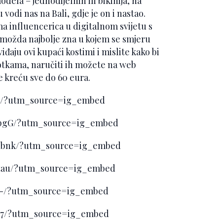
dela – jednodijelnih ili bikinija, na
 vodi nas na Bali, gdje je on i nastao.
ma influencerica u digitalnom svijetu s
i možda najbolje zna u kojem se smjeru
đaju ovi kupaći kostimi i mislite kako bi
fotkama, naručiti ih možete na web
e kreću sve do 60 eura.
dP/?utm_source=ig_embed
HpgG/?utm_source=ig_embed
Hbnk/?utm_source=ig_embed
gtau/?utm_source=ig_embed
hI-/?utm_source=ig_embed
ys7/?utm_source=ig_embed