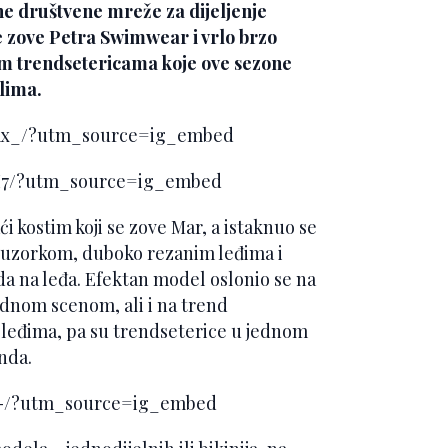
e društvene mreže za dijeljenje
 se zove Petra Swimwear i vrlo brzo
nim trendsetericama koje ove sezone
lima.
nax_/?utm_source=ig_embed
sI7/?utm_source=ig_embed
i kostim koji se zove Mar, a istaknuo se
m uzorkom, duboko rezanim leđima i
 na leđa. Efektan model oslonio se na
modnom scenom, ali i na trend
 leđima, pa su trendseterice u jednom
nda.
Qx-/?utm_source=ig_embed