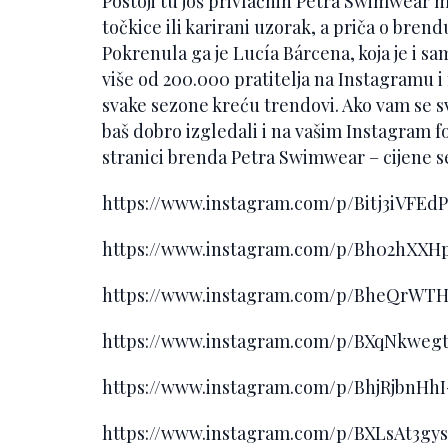
Postoji tu još privlačnih Petra Swimwear mo
točkice ili karirani uzorak, a priča o brendu
Pokrenula ga je Lucía Bárcena, koja je i sa
više od 200.000 pratitelja na Instagramu 
svake sezone kreću trendovi. Ako vam se svi
baš dobro izgledali i na vašim Instagram 
stranici brenda Petra Swimwear – cijene s
https://www.instagram.com/p/Bitj3iVFE
https://www.instagram.com/p/Bh02hXX
https://www.instagram.com/p/BheQrWT
https://www.instagram.com/p/BXqNkwe
https://www.instagram.com/p/BhjRjbnH
https://www.instagram.com/p/BXLsAt3g