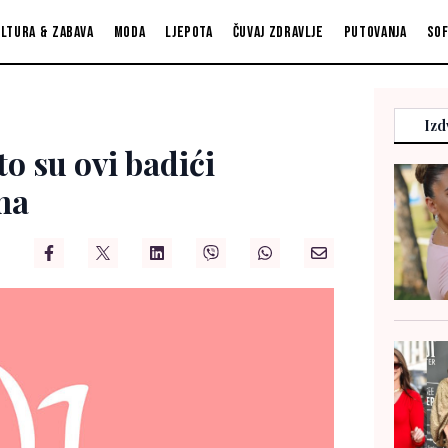
ltura & zabava
Moda
Ljepota
Čuvaj zdravlje
Putovanja
So
Izd
to su ovi badići
ma