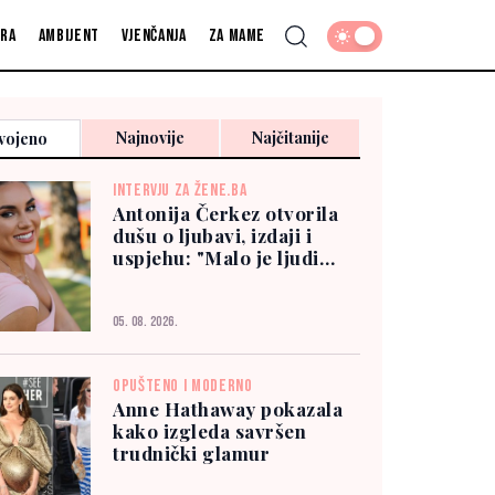
fra
Ambijent
Vjenčanja
Za mame
Najnovije
Najčitanije
vojeno
INTERVJU ZA ŽENE.BA
Antonija Čerkez otvorila
dušu o ljubavi, izdaji i
uspjehu: "Malo je ljudi
kojima možete vjerovati"
05. 08. 2026.
OPUŠTENO I MODERNO
Anne Hathaway pokazala
kako izgleda savršen
trudnički glamur