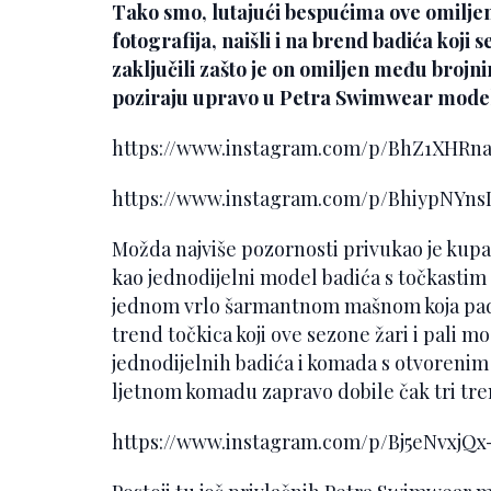
Tako smo, lutajući bespućima ove omiljen
fotografija, naišli i na brend badića koji
zaključili zašto je on omiljen među broj
poziraju upravo u Petra Swimwear mode
https://www.instagram.com/p/BhZ1XHR
https://www.instagram.com/p/BhiypNYn
Možda najviše pozornosti privukao je kupać
kao jednodijelni model badića s točkasti
jednom vrlo šarmantnom mašnom koja pada
trend točkica koji ove sezone žari i pali 
jednodijelnih badića i komada s otvorenim
ljetnom komadu zapravo dobile čak tri tre
https://www.instagram.com/p/Bj5eNvxj