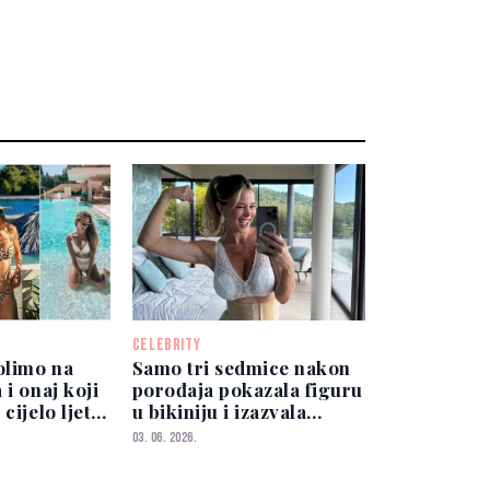
CELEBRITY
olimo na
Samo tri sedmice nakon
 i onaj koji
porođaja pokazala figuru
cijelo ljeto
u bikiniju i izazvala
brojne reakcije
03. 06. 2026.