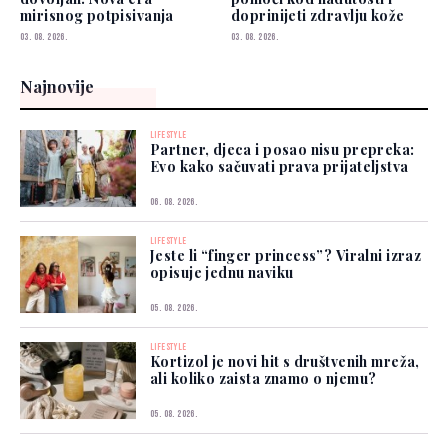
mirisnog potpisivanja
doprinijeti zdravlju kože
03. 08. 2026.
03. 08. 2026.
Najnovije
LIFESTYLE
Partner, djeca i posao nisu prepreka:
Evo kako sačuvati prava prijateljstva
06. 08. 2026.
LIFESTYLE
Jeste li “finger princess”? Viralni izraz
opisuje jednu naviku
05. 08. 2026.
LIFESTYLE
Kortizol je novi hit s društvenih mreža,
ali koliko zaista znamo o njemu?
05. 08. 2026.