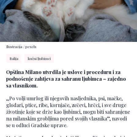
Ilustracija / pexels
Italija
kućni ljubimci
Opština Milano utvrdila je uslove i proceduru i za
podnošenje zahtjeva za sahranu ljubimca – zajedno
sa vlasnikom.
„Po volji umrlog ili njegovih nasljednika, psi, mačke,
glodari, ptice, ribe, kornjače, zečevi, hrčci, i sve druge
životinje koje se drže kao ljubimci, mogu biti sahranjene
na milanskim grobljima pored svojih vlasnika”, navodi
se u odluci Gradske uprave.