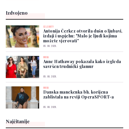
Izdvojeno
CELEBRITY
Antonija Čerkez otvorila dušu o ljubavi,
izdaji i uspjehu: "Malo je ljudi kojima
možete vjerovati"
05. 08. 2026.
MODA
Anne Hathaway pokazala kako izgleda
savršen trudnički glamur
05. 08. 2026.
MODA
Danska manekenka bh. korijena
zablistala na reviji OperaSPORT-a
05. 08. 2026.
Najčitanije