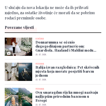
U slučaju da nova lokacija ne može da ih prihvati
zajedno, za ostatke životinje će morati da se pobrinu
rođaci preminule osobe.
Povezane vijesti
VJENČANJA
Donnarumma se oženio
dugogodišnjom partnericom:
Guardiola, Haaland i Maldini među
gostima
25. 07. 2026.
PUTOVANJA
Italija izvan razglednica: Pet skrivenih
mjesta koja morate posjetiti barem
jednom
23. 07. 2026.
PUTOVANJA
Ovu smaragdnu rijeku mnogi nazivaju
najljepšim prirodnim bazenom u
Evropi
23. 07. 2026.