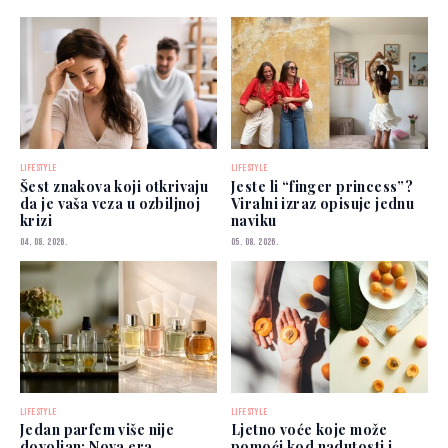
LIFESTYLE
LIFESTYLE
Šest znakova koji otkrivaju
Jeste li “finger princess”?
da je vaša veza u ozbiljnoj
Viralni izraz opisuje jednu
krizi
naviku
04. 08. 2026.
05. 08. 2026.
LIFESTYLE
LIFESTYLE
Jedan parfem više nije
Ljetno voće koje može
dovoljan: Nova era
pomoći kod nadutosti i