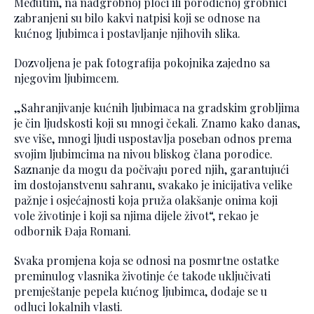
Međutim, na nadgrobnoj ploči ili porodičnoj grobnici
zabranjeni su bilo kakvi natpisi koji se odnose na
kućnog ljubimca i postavljanje njihovih slika.
Dozvoljena je pak fotografija pokojnika zajedno sa
njegovim ljubimcem.
„Sahranjivanje kućnih ljubimaca na gradskim grobljima
je čin ljudskosti koji su mnogi čekali. Znamo kako danas,
sve više, mnogi ljudi uspostavlja poseban odnos prema
svojim ljubimcima na nivou bliskog člana porodice.
Saznanje da mogu da počivaju pored njih, garantujući
im dostojanstvenu sahranu, svakako je inicijativa velike
pažnje i osjećajnosti koja pruža olakšanje onima koji
vole životinje i koji sa njima dijele život“, rekao je
odbornik Đaja Romani.
Svaka promjena koja se odnosi na posmrtne ostatke
preminulog vlasnika životinje će takođe uključivati
premještanje pepela kućnog ljubimca, dodaje se u
odluci lokalnih vlasti.