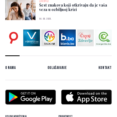
LIFESTYLE
Šest znakova koji otkrivaju da je vaša
veza u ozbiljnoj krizi
04. 08. 2026.
O nama
Oglašavanje
Kontakt
Uslovi korištenja
Privatnost