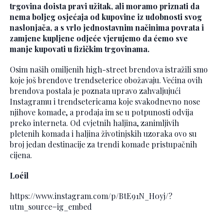
trgovina doista pravi užitak, ali moramo priznati da
nema boljeg osjećaja od kupovine iz udobnosti svog
naslonjača, a s vrlo jednostavnim načinima povrata i
zamjene kupljene odjeće vjerujemo da ćemo sve
manje kupovati u fizičkim trgovinama.
Osim naših omiljenih high-street brendova istražili smo
koje još brendove trendseterice obožavaju. Većina ovih
brendova postala je poznata upravo zahvaljujući
Instagramu i trendsetericama koje svakodnevno nose
njihove komade, a prodaja im se u potpunosti odvija
preko interneta. Od cvjetnih haljina, zanimljivih
pletenih komada i haljina životinjskih uzoraka ovo su
broj jedan destinacije za trendi komade pristupačnih
cijena.
Loéil
https://www.instagram.com/p/BtE91N_H0yj/?
utm_source=ig_embed