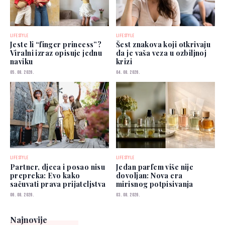
LIFESTYLE
LIFESTYLE
Jeste li “finger princess”?
Šest znakova koji otkrivaju
Viralni izraz opisuje jednu
da je vaša veza u ozbiljnoj
naviku
krizi
05. 08. 2026.
04. 08. 2026.
LIFESTYLE
LIFESTYLE
Partner, djeca i posao nisu
Jedan parfem više nije
prepreka: Evo kako
dovoljan: Nova era
sačuvati prava prijateljstva
mirisnog potpisivanja
06. 08. 2026.
03. 08. 2026.
Najnovije