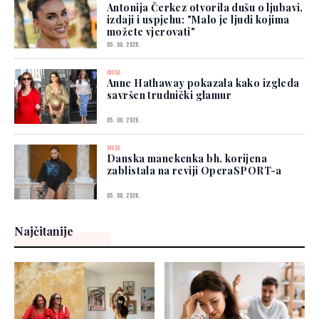
Antonija Čerkez otvorila dušu o ljubavi,
izdaji i uspjehu: "Malo je ljudi kojima
možete vjerovati"
05. 08. 2026.
MODA
Anne Hathaway pokazala kako izgleda
savršen trudnički glamur
05. 08. 2026.
MODA
Danska manekenka bh. korijena
zablistala na reviji OperaSPORT-a
05. 08. 2026.
Najčitanije