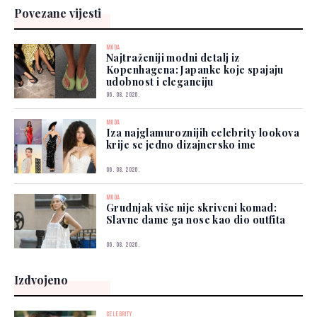
Povezane vijesti
MODA
Najtraženiji modni detalj iz
Kopenhagena: Japanke koje spajaju
udobnost i eleganciju
06. 08. 2026.
MODA
Iza najglamuroznijih celebrity lookova
krije se jedno dizajnersko ime
06. 08. 2026.
MODA
Grudnjak više nije skriveni komad:
Slavne dame ga nose kao dio outfita
06. 08. 2026.
Izdvojeno
CELEBRITY