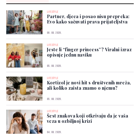
LIFESTYLE
Partner, djeca i posao nisu prepreka:
Evo kako sačuvati prava prijateljstva
06. 08. 2026.
LIFESTYLE
Jeste li “finger princess”? Viralni izraz
opisuje jednu naviku
05. 08. 2026.
LIFESTYLE
Kortizol je novi hit s društvenih mreža,
ali koliko zaista znamo o njemu?
05. 08. 2026.
LIFESTYLE
Šest znakova koji otkrivaju da je vaša
veza u ozbiljnoj krizi
04. 08. 2026.