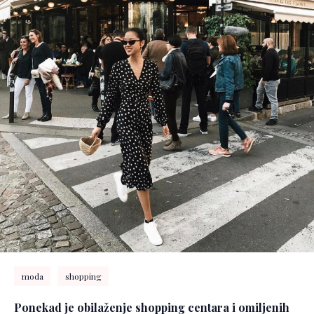
moda
shopping
Ponekad je obilaženje shopping centara i omiljenih