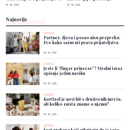
06. 08. 2026.
03. 08. 2026.
Najnovije
LIFESTYLE
Partner, djeca i posao nisu prepreka:
Evo kako sačuvati prava prijateljstva
06. 08. 2026.
LIFESTYLE
Jeste li “finger princess”? Viralni izraz
opisuje jednu naviku
05. 08. 2026.
LIFESTYLE
Kortizol je novi hit s društvenih mreža,
ali koliko zaista znamo o njemu?
05. 08. 2026.
LIFESTYLE
Šest znakova koji otkrivaju da je vaša