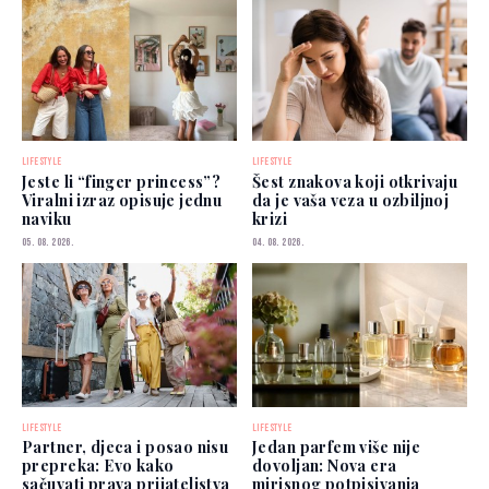
LIFESTYLE
LIFESTYLE
Jeste li “finger princess”?
Šest znakova koji otkrivaju
Viralni izraz opisuje jednu
da je vaša veza u ozbiljnoj
naviku
krizi
05. 08. 2026.
04. 08. 2026.
LIFESTYLE
LIFESTYLE
Partner, djeca i posao nisu
Jedan parfem više nije
prepreka: Evo kako
dovoljan: Nova era
sačuvati prava prijateljstva
mirisnog potpisivanja