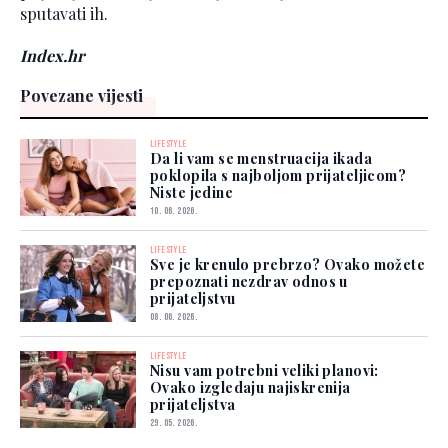
sputavati ih.
Index.hr
Povezane vijesti
LIFESTYLE
Da li vam se menstruacija ikada
poklopila s najboljom prijateljicom?
Niste jedine
10. 06. 2026.
LIFESTYLE
Sve je krenulo prebrzo? Ovako možete
prepoznati nezdrav odnos u
prijateljstvu
08. 06. 2026.
LIFESTYLE
Nisu vam potrebni veliki planovi:
Ovako izgledaju najiskrenija
prijateljstva
29. 05. 2026.