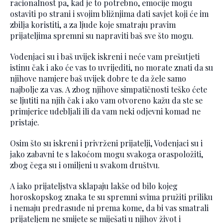
racionalnost pa, kad je to potrebno, emocije mogu
ostaviti po strani i svojim bližnjima dati savjet koji će im
zbilja koristiti, a za ljude koje smatraju pravim
prijateljima spremni su napraviti baš sve što mogu.
Vodenjaci su i baš uvijek iskreni i neće vam prešutjeti
istinu čak i ako će vas to uvrijediti, no morate znati da su
njihove namjere baš uvijek dobre te da žele samo
najbolje za vas. A zbog njihove simpatičnosti teško ćete
se ljutiti na njih čak i ako vam otvoreno kažu da ste se
primjerice udebljali ili da vam neki odjevni komad ne
pristaje.
Osim što su iskreni i privrženi prijatelji, Vodenjaci su i
jako zabavni te s lakoćom mogu svakoga oraspoložiti,
zbog čega su i omiljeni u svakom društvu.
A iako prijateljstva sklapaju lakše od bilo kojeg
horoskopskog znaka te su spremni svima pružiti priliku
i nemaju predrasude ni prema kome, da bi vas smatrali
prijateljem ne smijete se miješati u njihov život i