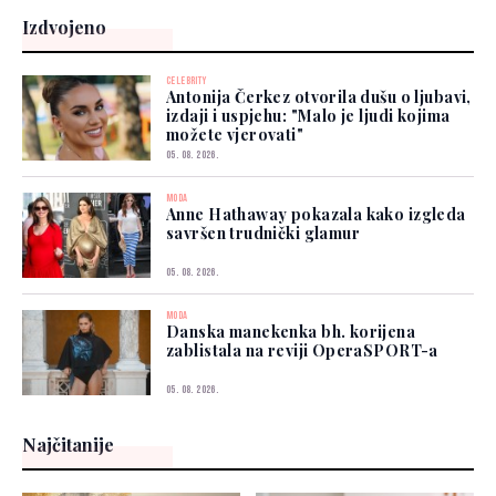
Izdvojeno
CELEBRITY
Antonija Čerkez otvorila dušu o ljubavi,
izdaji i uspjehu: "Malo je ljudi kojima
možete vjerovati"
05. 08. 2026.
MODA
Anne Hathaway pokazala kako izgleda
savršen trudnički glamur
05. 08. 2026.
MODA
Danska manekenka bh. korijena
zablistala na reviji OperaSPORT-a
05. 08. 2026.
Najčitanije