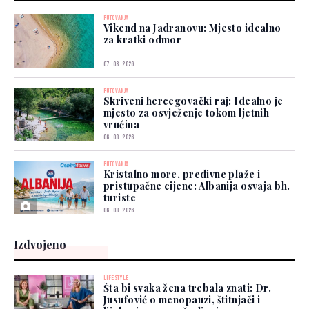
PUTOVANJA
Vikend na Jadranovu: Mjesto idealno
za kratki odmor
07. 08. 2026.
PUTOVANJA
Skriveni hercegovački raj: Idealno je
mjesto za osvježenje tokom ljetnih
vrućina
06. 08. 2026.
PUTOVANJA
Kristalno more, predivne plaže i
pristupačne cijene: Albanija osvaja bh.
turiste
06. 08. 2026.
Izdvojeno
LIFESTYLE
Šta bi svaka žena trebala znati: Dr.
Jusufović o menopauzi, štitnjači i