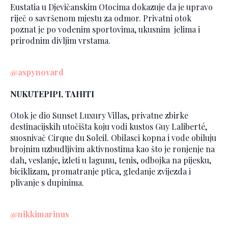
Eustatia u Djevičanskim Otocima dokazuje da je upravo
riječ o savršenom mjestu za odmor. Privatni otok
poznat je po vodenim sportovima, ukusnim jelima i
prirodnim divljim vrstama.
@aspynovard
NUKUTEPIPI, TAHITI
Otok je dio Sunset Luxury Villas, privatne zbirke
destinacijskih utočišta koju vodi kustos Guy Laliberté,
suosnivač Cirque du Soleil. Obilasci kopna i vode obiluju
brojnim uzbudljivim aktivnostima kao što je ronjenje na
dah, veslanje, izleti u lagunu, tenis, odbojka na pijesku,
biciklizam, promatranje ptica, gledanje zvijezda i
plivanje s dupinima.
@nikkimarinus