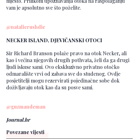
mjesto. Prilikom upoznavanja otoka na raspolaganju
vam je apsolutno sve što poželite.
@natalierushdie
NECKER ISLAND, DJEVIČANSKI OTOCI
Sir Richard Branson polaže pravo na otok Necker, ali
kao i većina njegovih drugih pothvata, želi da ga drugi
ljudi iskuse sami. Ovo ekskluzivno privatno otočko
odmaralište vrvi od zabava sve do studenog. Ovdje
posjetitelji mogu rezervirati pojedinačne sobe dok
doživljavaju otok kao da su posve sami.
@guzmandeman
Journal.hr
Povezane vijesti