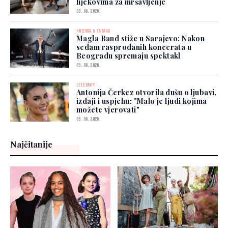
lijekovima za mršavljenje
09. 08. 2026.
KULTURA & ZABAVA
Magla Band stiže u Sarajevo: Nakon
sedam rasprodanih koncerata u
Beogradu spremaju spektakl
09. 08. 2026.
CELEBRITY
Antonija Čerkez otvorila dušu o ljubavi,
izdaji i uspjehu: "Malo je ljudi kojima
možete vjerovati"
05. 08. 2026.
Najčitanije