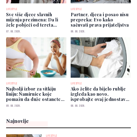
LIFESTYLE
LIFESTYLE
Sve više djece slavnih
Partner, djeca i posao nisu
mijenja prezimena: Da li
prepreka: Evo kako
žele pobjeći od tereta
sačuvati prava prijateljstva
poznatih roditelja?
07. 08. 2026.
06. 08. 2026.
LIFESTYLE
LIFESTYLE
Najbolji izbor za vitkiju
Ako želite da bijelo rublje
liniju: Namirnice koje
izgleda kao novo,
pomažu da duže ostanete
isprobajte ovaj jednostavan
siti
savjet
09. 08. 2026.
08. 08. 2026.
Najnovije
LIFESTYLE