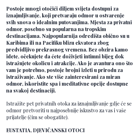
Postoje mnogi otočići diljem svijeta dostupni za
iznajmljivanje, koji pretvaraju odmor u ostvarenje
svih snova o idealnim putovanjima. Mjesta za privatni
odmor, posebno su popularna na tropskim
destinacijama. Najpopularnija odredišta obično su u
Karibima ili na Pacifiku blizu ekvatora zbog
predvidljivo prekrasnog vremena. Bez obzira kamo
idete, očekujete da ćete doživjeti intimni bijeg dok
istražujete okolicu i atrakcije. Ako je avantura ono što
vam je potrebno, postoje brojni izleti u prirodu za
istraživanje. Ako ste više zainteresirani za miran
odmor, iskoristite spa i meditativne opcije dostupne
na svakoj destinaciji.
Istražite pet privatnih otoka za iznajmljivanje gdje će se
odmor pretvoriti u najposebnije iskustvo za vas i vaše
prijatelje (čim se obogatite).
EUSTATIA, DJEVIČANSKI OTOCI