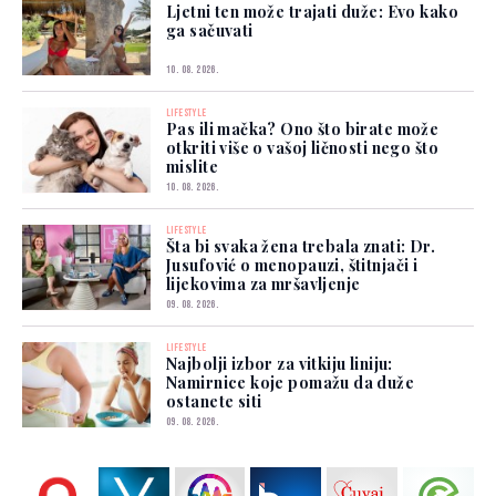
Ljetni ten može trajati duže: Evo kako
ga sačuvati
10. 08. 2026.
LIFESTYLE
Pas ili mačka? Ono što birate može
otkriti više o vašoj ličnosti nego što
mislite
10. 08. 2026.
LIFESTYLE
Šta bi svaka žena trebala znati: Dr.
Jusufović o menopauzi, štitnjači i
lijekovima za mršavljenje
09. 08. 2026.
LIFESTYLE
Najbolji izbor za vitkiju liniju:
Namirnice koje pomažu da duže
ostanete siti
09. 08. 2026.