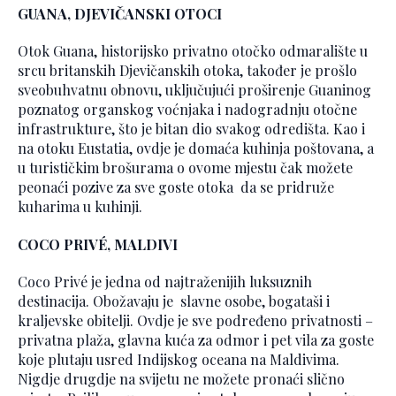
GUANA, DJEVIČANSKI OTOCI
Otok Guana, historijsko privatno otočko odmaralište u
srcu britanskih Djevičanskih otoka, također je prošlo
sveobuhvatnu obnovu, uključujući proširenje Guaninog
poznatog organskog voćnjaka i nadogradnju otočne
infrastrukture, što je bitan dio svakog odredišta. Kao i
na otoku Eustatia, ovdje je domaća kuhinja poštovana, a
u turističkim brošurama o ovome mjestu čak možete
peonaći pozive za sve goste otoka da se pridruže
kuharima u kuhinji.
COCO PRIVÉ, MALDIVI
Coco Privé je jedna od najtraženijih luksuznih
destinacija. Obožavaju je slavne osobe, bogataši i
kraljevske obitelji. Ovdje je sve podređeno privatnosti –
privatna plaža, glavna kuća za odmor i pet vila za goste
koje plutaju usred Indijskog oceana na Maldivima.
Nigdje drugdje na svijetu ne možete pronaći slično