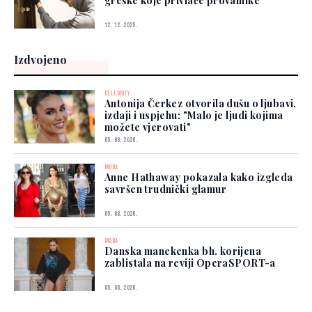
greške koje privlače provalnike
12. 12. 2025.
Izdvojeno
CELEBRITY
Antonija Čerkez otvorila dušu o ljubavi,
izdaji i uspjehu: "Malo je ljudi kojima
možete vjerovati"
05. 08. 2026.
MODA
Anne Hathaway pokazala kako izgleda
savršen trudnički glamur
05. 08. 2026.
MODA
Danska manekenka bh. korijena
zablistala na reviji OperaSPORT-a
05. 08. 2026.