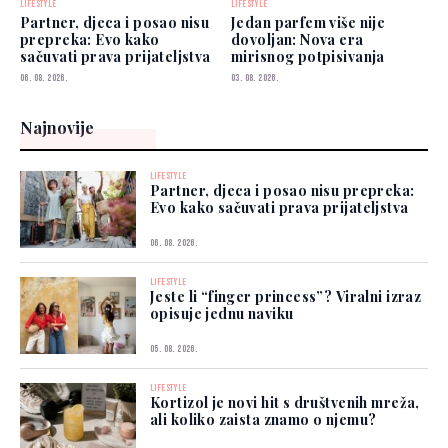
LIFESTYLE
LIFESTYLE
Partner, djeca i posao nisu
Jedan parfem više nije
prepreka: Evo kako
dovoljan: Nova era
sačuvati prava prijateljstva
mirisnog potpisivanja
06. 08. 2026.
03. 08. 2026.
Najnovije
LIFESTYLE
Partner, djeca i posao nisu prepreka:
Evo kako sačuvati prava prijateljstva
06. 08. 2026.
LIFESTYLE
Jeste li “finger princess”? Viralni izraz
opisuje jednu naviku
05. 08. 2026.
LIFESTYLE
Kortizol je novi hit s društvenih mreža,
ali koliko zaista znamo o njemu?