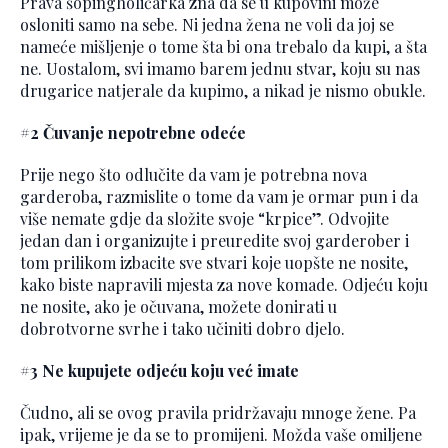
Prava šopingholičarka zna da se u kupovini može
osloniti samo na sebe. Ni jedna žena ne voli da joj se
nameće mišljenje o tome šta bi ona trebalo da kupi, a šta
ne. Uostalom, svi imamo barem jednu stvar, koju su nas
drugarice natjerale da kupimo, a nikad je nismo obukle.
#2 Čuvanje nepotrebne odeće
Prije nego što odlučite da vam je potrebna nova
garderoba, razmislite o tome da vam je ormar pun i da
više nemate gdje da složite svoje “krpice”. Odvojite
jedan dan i organizujte i preuredite svoj garderober i
tom prilikom izbacite sve stvari koje uopšte ne nosite,
kako biste napravili mjesta za nove komade. Odjeću koju
ne nosite, ako je očuvana, možete donirati u
dobrotvorne svrhe i tako učiniti dobro djelo.
#3 Ne kupujete odjeću koju već imate
Čudno, ali se ovog pravila pridržavaju mnoge žene. Pa
ipak, vrijeme je da se to promijeni. Možda vaše omiljene