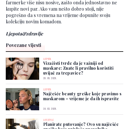
farmerke više nisu nosive, zašto onda jednostavno ne
kupite novi par. Ako vam nešto dobro stoji, nije
pogrešno da s vremena na vrijeme dopunite svoju
kolekciju novim komadom.
Ljepota&zdravlje
Povezane vijesti
LJEPOTA
Vizažisti tvrde da je važniji od
maskare: Znate li pravilno koristiti
uvijač za trepavice?
28. 05. 2026.
LJEPOTA
Najčešće beauty greške koje pravimo s
maskarom – vrijeme je da ih ispravite
24. 03. 2026.
LIFESTYLE
Planirate putovanje? Ovo su najčešće