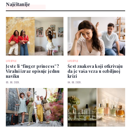
Najčitanije
LIFESTYLE
LIFESTYLE
Jeste li “finger princess”?
Šest znakova koji otkrivaju
Viralni izraz opisuje jednu
da je vaša veza u ozbiljnoj
naviku
krizi
05. 08. 2026.
04. 08. 2026.