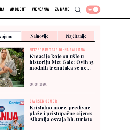
fra
Ambijent
Vjenčanja
Za mame
Najnovije
Najčitanije
vojeno
NEIZBRISIV TRAG JOHNA GALLIANA
Kreacije koje su ušle u
historiju Met Gale: Ovih 15
modnih trenutaka se ne
zaboravlja
06. 08. 2026.
SAVRŠEN ODMOR
Kristalno more, predivne
plaže i pristupačne cijene:
Albanija osvaja bh. turiste