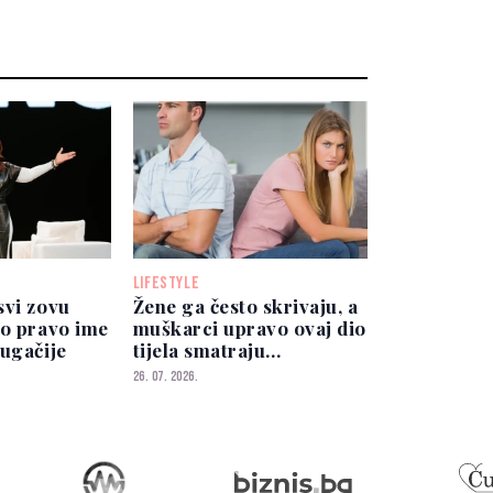
LIFESTYLE
svi zovu
Žene ga često skrivaju, a
no pravo ime
muškarci upravo ovaj dio
ugačije
tijela smatraju
privlačnim
26. 07. 2026.