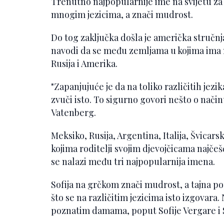
Trenutno najpopularnije ime na svijetu za d
mnogim jezicima, a znači mudrost.
Do tog zaključka došla je američka stručnj
navodi da se među zemljama u kojima ima na
Rusija i Amerika.
"Zapanjujuće je da na toliko različitih jezik
zvuči isto. To sigurno govori nešto o način
Vatenberg.
Meksiko, Rusija, Argentina, Italija, Švicars
kojima roditelji svojim djevojčicama najčeš
se nalazi među tri najpopularnija imena.
Sofija na grčkom znači mudrost, a tajna p
što se na različitim jezicima isto izgovar
poznatim damama, poput Sofije Vergare i S