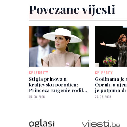
Povezane vijesti
CELEBRITY
CELEBRITY
Stigla prinova u
Godinama je 
kraljevsku porodicu:
Oprah, a nje
Princeza Eugenie rodila
je potpuno dr
kćerkicu
05. 08. 2026.
27. 07. 2026.