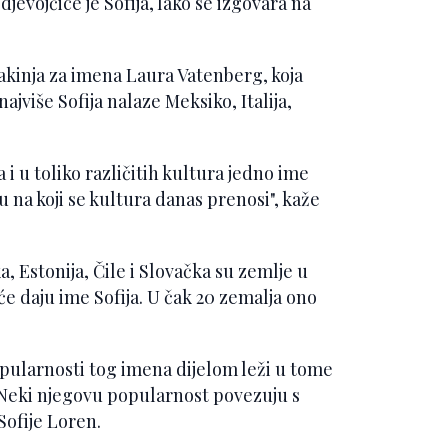
jevojčice je Sofija, lako se izgovara na
akinja za imena Laura Vatenberg, koja
jviše Sofija nalaze Meksiko, Italija,
a i u toliko različitih kultura jedno ime
u na koji se kultura danas prenosi", kaže
ka, Estonija, Čile i Slovačka su zemlje u
će daju ime Sofija. U čak 20 zemalja ono
opularnosti tog imena dijelom leži u tome
a. Neki njegovu popularnost povezuju s
ofije Loren.