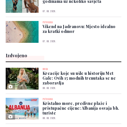
godinama uz nekoliko savjeta
07. 08. 2026.
PUTOVANJA
Vikend na Jadranovu: Mjesto idealno
za kratki odmor
07. 08. 2026.
Izdvojeno
MODA
Kreacije koje su ušle u historiju Met
Gale: Ovih 15 modnih trenutaka se ne
zaboravlja
06. 08. 2026.
PUTOVANJA
Kristalno more, predivne plaže i
pristupačne cijene: Albanija osvaja bh.
turiste
06. 08. 2026.