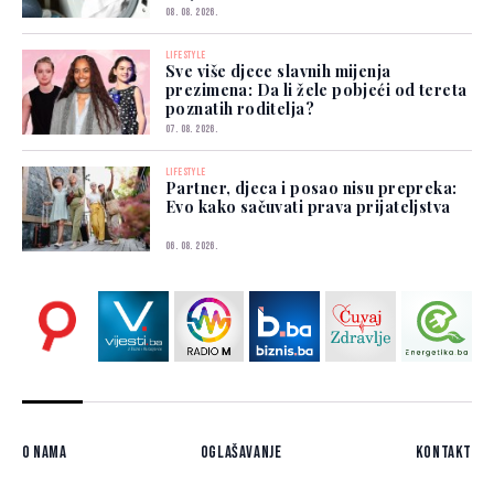
08. 08. 2026.
LIFESTYLE
Sve više djece slavnih mijenja
prezimena: Da li žele pobjeći od tereta
poznatih roditelja?
07. 08. 2026.
LIFESTYLE
Partner, djeca i posao nisu prepreka:
Evo kako sačuvati prava prijateljstva
06. 08. 2026.
O nama
Oglašavanje
Kontakt