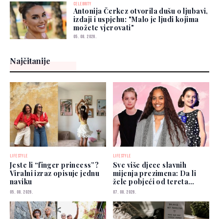
CELEBRITY
Antonija Čerkez otvorila dušu o ljubavi,
izdaji i uspjehu: "Malo je ljudi kojima
možete vjerovati"
05. 08. 2026.
Najčitanije
LIFESTYLE
LIFESTYLE
Jeste li “finger princess”?
Sve više djece slavnih
Viralni izraz opisuje jednu
mijenja prezimena: Da li
naviku
žele pobjeći od tereta
poznatih roditelja?
05. 08. 2026.
07. 08. 2026.