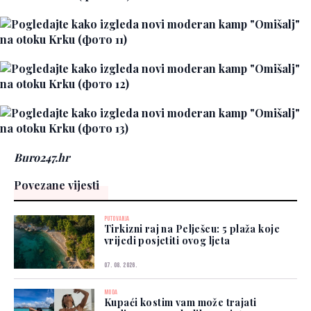
Buro247.hr
Povezane vijesti
PUTOVANJA
Tirkizni raj na Pelješcu: 5 plaža koje
vrijedi posjetiti ovog ljeta
07. 08. 2026.
MODA
Kupaći kostim vam može trajati