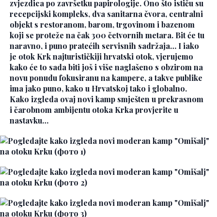
zvjezdica po završetku papirologije. Ono što ističu su
recepcijski kompleks, dva sanitarna čvora, centralni
objekt s restoranom, barom, trgovinom i bazenom
koji se proteže na čak 300 četvornih metara. Bit će tu
naravno, i puno pratećih servisnih sadržaja… I iako
je otok Krk najturističkiji hrvatski otok, vjerujemo
kako će to sada biti još i više naglašeno s obzirom na
novu ponudu fokusiranu na kampere, a takve publike
ima jako puno, kako u Hrvatskoj tako i globalno.
Kako izgleda ovaj novi kamp smješten u prekrasnom
i čarobnom ambijentu otoka Krka provjerite u
nastavku…