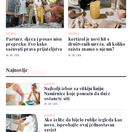
LIFESTYLE
LIFESTYLE
Partner, djeca i posao nisu
Kortizol je novi hit s
prepreka: Evo kako
društvenih mreža, ali koliko
sačuvati prava prijateljstva
zaista znamo o njemu?
06. 08. 2026.
05. 08. 2026.
Najnovije
LIFESTYLE
Najbolji izbor za vitkiju liniju:
Namirnice koje pomažu da duže
ostanete siti
09. 08. 2026.
LIFESTYLE
Ako želite da bijelo rublje izgleda kao
novo, isprobajte ovaj jednostavan
savjet