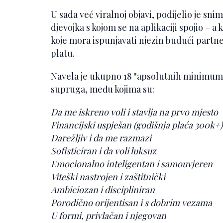
U sada već viralnoj objavi, podijelio je sn
djevojka s kojom se na aplikaciji spojio – a
koje mora ispunjavati njezin budući partne
platu.
Navela je ukupno 18 "apsolutnih minimum
supruga, među kojima su:
Da me iskreno voli i stavlja na prvo mjesto
Financijski uspješan (godišnja plaća 300k+)
Darežljiv i da me razmazi
Sofisticiran i da voli luksuz
Emocionalno inteligentan i samouvjeren
Viteški nastrojen i zaštitnički
Ambiciozan i discipliniran
Porodično orijentisan i s dobrim vezama
U formi, privlačan i njegovan