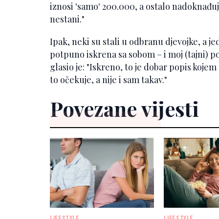
iznosi 'samo' 200.000, a ostalo nadoknađuješ
nestani."
Ipak, neki su stali u odbranu djevojke, a jed
potpuno iskrena sa sobom – i moj (tajni) po
glasio je: "Iskreno, to je dobar popis kojem 
to očekuje, a nije i sam takav."
Povezane vijesti
LIFESTYLE
LIFESTYLE