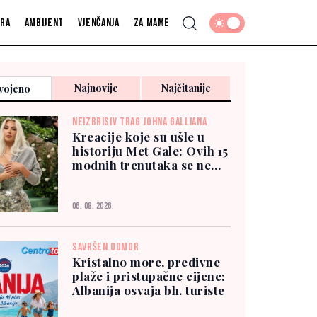
fra
Ambijent
Vjenčanja
Za mame
Najnovije
Najčitanije
vojeno
NEIZBRISIV TRAG JOHNA GALLIANA
Kreacije koje su ušle u
historiju Met Gale: Ovih 15
modnih trenutaka se ne
zaboravlja
06. 08. 2026.
SAVRŠEN ODMOR
Kristalno more, predivne
plaže i pristupačne cijene:
Albanija osvaja bh. turiste