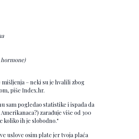
ma
im hormone)
mišljenja – neki su je hvalili zbog
om, piše Index.hr.
nu sam pogledao statistike i ispada da
 Amerikanaca?) zarađuje više od 300
e koliko ih je slobodno."
sve uslove osim plate jer tvoja plaća