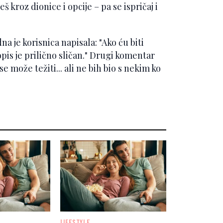
 kroz dionice i opcije – pa se ispričaj i
na je korisnica napisala: "Ako ću biti
pis je prilično sličan." Drugi komentar
se može težiti... ali ne bih bio s nekim ko
LIFESTYLE