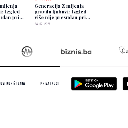
mijenja
Generacija Z mijenja
i: Izgled
pravila ljubavi: Izgled
sudan pri
više nije presudan pri
era
izboru partnera
24. 07. 2026.
ovi korištenja
Privatnost