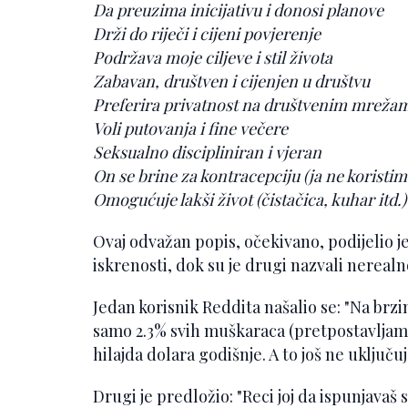
Da preuzima inicijativu i donosi planove
Drži do riječi i cijeni povjerenje
Podržava moje ciljeve i stil života
Zabavan, društven i cijenjen u društvu
Preferira privatnost na društvenim mreža
Voli putovanja i fine večere
Seksualno discipliniran i vjeran
On se brine za kontracepciju (ja ne korist
Omogućuje lakši život (čistačica, kuhar itd.)
Ovaj odvažan popis, očekivano, podijelio je 
iskrenosti, dok su je drugi nazvali nerealn
Jedan korisnik Reddita našalio se: "Na brzi
samo 2.3% svih muškaraca (pretpostavljam
hilajda dolara godišnje. A to još ne uključuj
Drugi je predložio: "Reci joj da ispunjavaš 