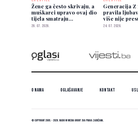
Žene ga često skrivaju, a
Generacija Z 
muškarci upravo ovaj dio
pravila ljubav
tijela smatraju
više nije pre
privlačnim
izboru partn
26. 07. 2026.
24. 07. 2026.
O nama
Oglašavanje
Kontakt
Usl
© Copyright 2005. - 2026. Radio M Media Group.
Sva prava zadržana.