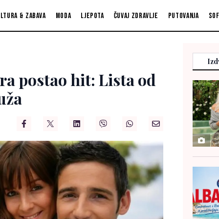
ltura & zabava
Moda
Ljepota
Čuvaj zdravlje
Putovanja
So
Izd
a postao hit: Lista od
uža