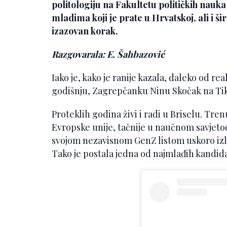
politologiju na Fakultetu političkih nauk
mladima koji je prate u Hrvatskoj, ali i ši
izazovan korak.
Razgovarala: E. Šahbazović
Iako je, kako je ranije kazala, daleko od rea
godišnju, Zagrepčanku Ninu Skočak na TikTo
Proteklih godina živi i radi u Briselu. Tre
Evropske unije, tačnije u naučnom savjeto
svojom nezavisnom GenZ listom uskoro izla
Tako je postala jedna od najmlađih kandidat