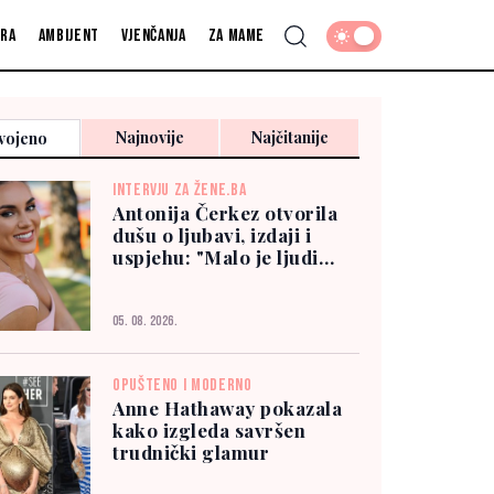
fra
Ambijent
Vjenčanja
Za mame
Najnovije
Najčitanije
vojeno
INTERVJU ZA ŽENE.BA
Antonija Čerkez otvorila
dušu o ljubavi, izdaji i
uspjehu: "Malo je ljudi
kojima možete vjerovati"
05. 08. 2026.
OPUŠTENO I MODERNO
Anne Hathaway pokazala
kako izgleda savršen
trudnički glamur