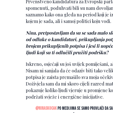
Prvenstveno kandidatura za Evropski parlam
spomenuti, poduhvati bili su nam dovolja
saznamo kako ona gleda na period koji je iz
kojem je sada, ali i samoj politici koju vodi.
Nina, pretpostavljam da su se sada malo sle
od odluke o kandidaturi, prikupljanja pot
brojem prikupljenih potpisa i jesi li uopć
ljudi koji su ti odlučili pružiti podršku?
Iskreno, osjećaji su još uvijek pomiješani,
Nisam ni sanjala da će odaziv biti tako vel
potpisa je zaista premašilo sva moja očekiv
Doživjela sam da mi skoro cijeli razred ma
pokazuje koliko ljudi vjeruje u promjene k
podržati svježe i energične inicijative.
@ninaskocak
Po medijima se samo provlači da sa