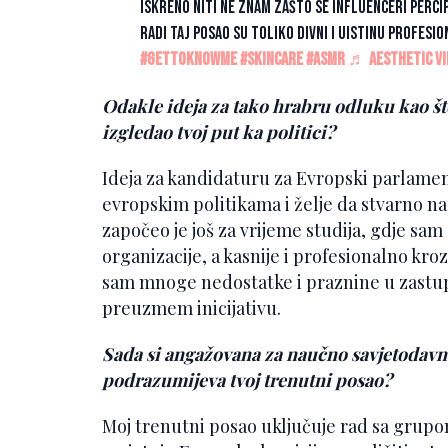
Iskreno niti ne znam zašto se influenceri percip
radi taj posao su toliko divni i uistinu profesi
#gettoknowme
#skincare
#asmr
♬ Aesthetic Vib
Odakle ideja za tako hrabru odluku kao št
izgledao tvoj put ka politici?
Ideja za kandidaturu za Evropski parlament
evropskim politikama i želje da stvarno na
započeo je još za vrijeme studija, gdje sam
organizacije, a kasnije i profesionalno kr
sam mnoge nedostatke i praznine u zastup
preuzmem inicijativu.
Sada si angažovana za naučno savjetodavno
podrazumijeva tvoj trenutni posao?
Moj trenutni posao uključuje rad sa grup