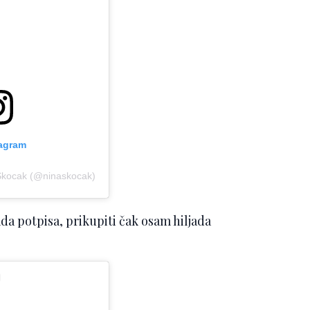
tagram
 Skocak (@ninaskocak)
jada potpisa, prikupiti čak osam hiljada