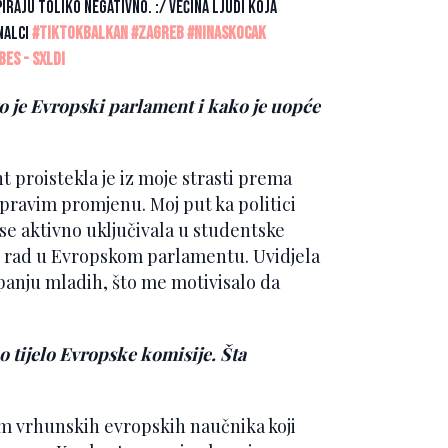
iraju toliko negativno. :/ Većina ljudi koja
onalci
#tiktokbalkan
#zagreb
#ninaskocak
es - sxldi
o je Evropski parlament i kako je uopće
 proistekla je iz moje strasti prema
pravim promjenu. Moj put ka politici
 se aktivno uključivala u studentske
oz rad u Evropskom parlamentu. Uvidjela
anju mladih, što me motivisalo da
 tijelo Evropske komisije. Šta
om vrhunskih evropskih naučnika koji