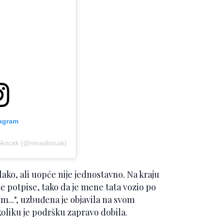
tagram
 Skocak (@ninaskocak)
 lako, ali uopće nije jednostavno. Na kraju
te potpise, tako da je mene tata vozio po
m...", uzbuđena je objavila na svom
oliku je podršku zapravo dobila.