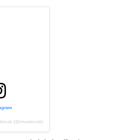
tagram
 Skocak (@ninaskocak)