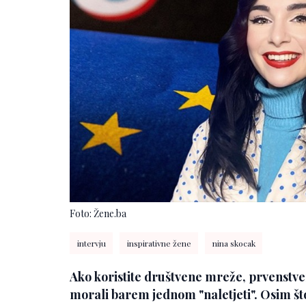
Foto: Žene.ba
intervju
inspirativne žene
nina skocak
Ako koristite društvene mreže, prvenstve
morali barem jednom "naletjeti". Osim što