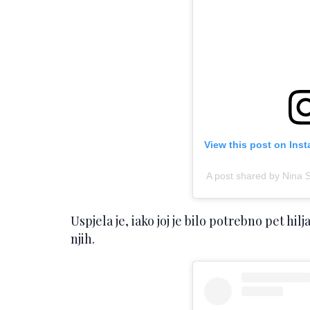
View this post on Ins
A post shared by Nina
Uspjela je, iako joj je bilo potrebno pet hil
njih.