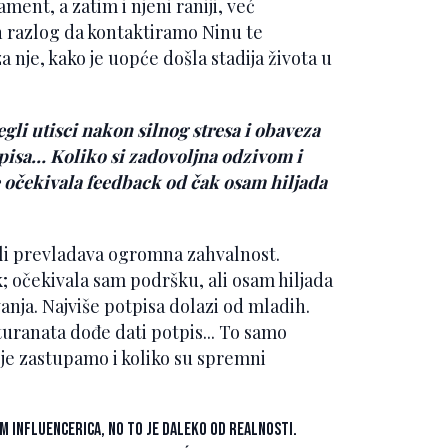
ent, a zatim i njeni raniji, već
n razlog da kontaktiramo Ninu te
a nje, kako je uopće došla stadija života u
gli utisci nakon silnog stresa i obaveza
pisa… Koliko si zadovoljna odzivom i
e očekivala feedback od čak osam hiljada
 ali prevladava ogromna zahvalnost.
ik; očekivala sam podršku, ali osam hiljada
anja. Najviše potpisa dolazi od mladih.
turanata dođe dati potpis... To samo
oje zastupamo i koliko su spremni
m influencerica, no to je daleko od realnosti.