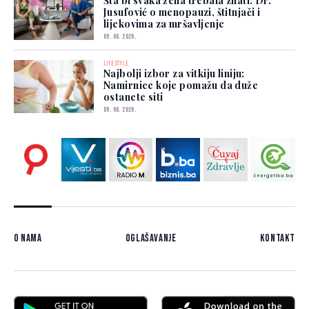
Šta bi svaka žena trebala znati: Dr.
Jusufović o menopauzi, štitnjači i
lijekovima za mršavljenje
09. 08. 2026.
LIFESTYLE
Najbolji izbor za vitkiju liniju:
Namirnice koje pomažu da duže
ostanete siti
09. 08. 2026.
O nama
Oglašavanje
Kontakt