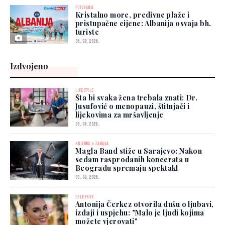
PUTOVANJA
Kristalno more, predivne plaže i
pristupačne cijene: Albanija osvaja bh.
turiste
06. 08. 2026.
Izdvojeno
LIFESTYLE
Šta bi svaka žena trebala znati: Dr.
Jusufović o menopauzi, štitnjači i
lijekovima za mršavljenje
09. 08. 2026.
KULTURA & ZABAVA
Magla Band stiže u Sarajevo: Nakon
sedam rasprodanih koncerata u
Beogradu spremaju spektakl
09. 08. 2026.
CELEBRITY
Antonija Čerkez otvorila dušu o ljubavi,
izdaji i uspjehu: "Malo je ljudi kojima
možete vjerovati"