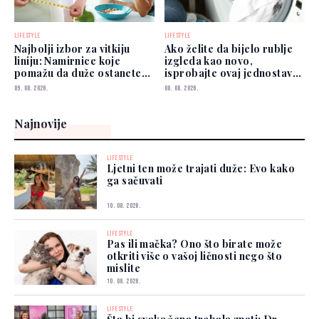
LIFESTYLE
LIFESTYLE
Najbolji izbor za vitkiju
Ako želite da bijelo rublje
liniju: Namirnice koje
izgleda kao novo,
pomažu da duže ostanete
isprobajte ovaj jednostavan
siti
savjet
09. 08. 2026.
08. 08. 2026.
Najnovije
LIFESTYLE
Ljetni ten može trajati duže: Evo kako
ga sačuvati
10. 08. 2026.
LIFESTYLE
Pas ili mačka? Ono što birate može
otkriti više o vašoj ličnosti nego što
mislite
10. 08. 2026.
LIFESTYLE