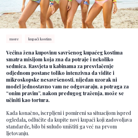
more
kupaći kostim
Većina žena kupovinu savršenog kupaćeg kostima
smatra misijom koja zna da potraje i nekoliko
sedmica. Rasvjeta u kabinama za presvlačenje
odjednom postane toliko intenzivna da vidite i
mikroskopske nesavršenosti, nijedan uzorak ni
model jednostavno vam ne odgovaraju, a potraga za
“onim pravim”, nakon predugog traženja, može se
učiniti kao tortura.
Kada konačno, iscrpljeni i pomireni sa situacijom ispred
ogledala, odlučite da kupite novi kupaći koji zadovoljava
standarde, bilo bi suludo uništiti ga već na prvom
ljetovanju.