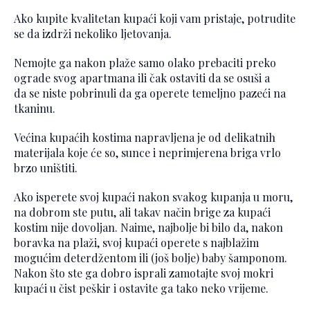
Ako kupite kvalitetan kupaći koji vam pristaje, potrudite
se da izdrži nekoliko ljetovanja.
Nemojte ga nakon plaže samo olako prebaciti preko
ograde svog apartmana ili čak ostaviti da se osuši a
da se niste pobrinuli da ga operete temeljno pazeći na
tkaninu.
Većina kupaćih kostima napravljena je od delikatnih
materijala koje će so, sunce i neprimjerena briga vrlo
brzo uništiti.
Ako isperete svoj kupaći nakon svakog kupanja u moru,
na dobrom ste putu, ali takav način brige za kupaći
kostim nije dovoljan. Naime, najbolje bi bilo da, nakon
boravka na plaži, svoj kupaći operete s najblažim
mogućim deterdžentom ili (još bolje) baby šamponom.
Nakon što ste ga dobro isprali zamotajte svoj mokri
kupaći u čist peškir i ostavite ga tako neko vrijeme.