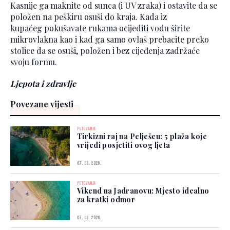
Kasnije ga maknite od sunca (i UV zraka) i ostavite da se
položen na peškiru osuši do kraja. Kada iz
kupaćeg pokušavate rukama ocijediti vodu širite
mikrovlakna kao i kad ga samo ovlaš prebacite preko
stolice da se osuši, položen i bez cijeđenja zadržaće
svoju formu.
Ljepota i zdravlje
Povezane vijesti
PUTOVANJA
Tirkizni raj na Pelješcu: 5 plaža koje
vrijedi posjetiti ovog ljeta
07. 08. 2026.
PUTOVANJA
Vikend na Jadranovu: Mjesto idealno
za kratki odmor
07. 08. 2026.