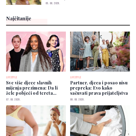
05. 08. 2026.
Najčitanije
LIFESTYLE
LIFESTYLE
Sve više djece slavnih
Partner, djeca i posao nisu
mijenja prezimena: Da li
prepreka: Evo kako
žele pobjeći od tereta
sačuvati prava prijateljstva
poznatih roditelja?
07. 08. 2026.
06. 08. 2026.