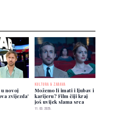
KULTURA & ZABAVA
 u novoj
Možemo li imati i ljubav i
ova zvijezda'
karijeru? Film čiji kraj
još uvijek slama srca
11. 03. 2025.