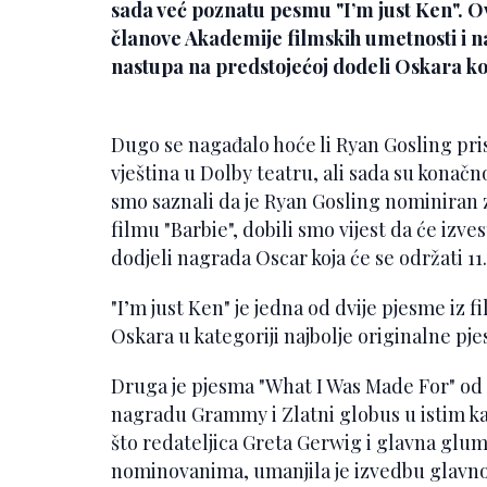
sada već poznatu pesmu "I’m just Ken". O
članove Akademije filmskih umetnosti i n
nastupa na predstojećoj dodeli Oskara koj
Dugo se nagađalo hoće li Ryan Gosling pris
vještina u Dolby teatru, ali sada su konač
smo saznali da je Ryan Gosling nominiran
filmu "Barbie", dobili smo vijest da će izv
dodjeli nagrada Oscar koja će se održati 11
"I’m just Ken" je jedna od dvije pjesme iz 
Oskara u kategoriji najbolje originalne pj
Druga je pjesma "What I Was Made For" od Bi
nagradu Grammy i Zlatni globus u istim ka
što redateljica Greta Gerwig i glavna gl
nominovanima, umanjila je izvedbu glavnog