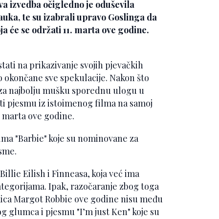
va izvedba očigledno je oduševila
auka, te su izabrali upravo Goslinga da
a će se održati 11. marta ove godine.
tati na prikazivanje svojih pjevačkih
no okončane sve spekulacije. Nakon što
 za najbolju mušku sporednu ulogu u
esti pjesmu iz istoimenog filma na samoj
. marta ove godine.
filma "Barbie" koje su nominovane za
esme.
llie Eilish i Finneasa, koja već ima
tegorijama. Ipak, razočaranje zbog toga
umica Margot Robbie ove godine nisu među
 glumca i pjesmu "I’m just Ken" koje su