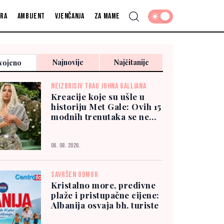
fra
Ambijent
Vjenčanja
Za mame
Najnovije
Najčitanije
vojeno
NEIZBRISIV TRAG JOHNA GALLIANA
Kreacije koje su ušle u
historiju Met Gale: Ovih 15
modnih trenutaka se ne
zaboravlja
06. 08. 2026.
SAVRŠEN ODMOR
Kristalno more, predivne
plaže i pristupačne cijene:
Albanija osvaja bh. turiste