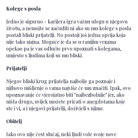
Kolege s posla
Jedno je sigurno - karijera igra važnu ulogu u njegovu
životu, a nemojte se začuditi ni ako su mu kolege s posla
postali bliski prijatelji. No postoji još jedna opcija koja
nije tako sjajna. Moguće je da se u ranijim vezama
opekao pa je vas odlučio prvo upoznati s kolegama,
umjesto s ljudima koji su mu bliski.
Prijatelji
Njegov bliski krug prijatelja najbolje ga poznaje i
njihovo mišljenje o vama najviše će mu značiti. Ipak, ovo
upoznavanje će vjerojatno biti "najbezbolnije" jer, ako
ništa drugo, uvijek možete pričati o anegdotama koje
ste i vi, a i njegovi prijatelji, doživjeli s njime.
Obitelj
Iako ovo nije čest slučaj, neki ljudi vole svoje nove