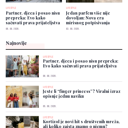
LIFESTYLE
LIFESTYLE
Partner, djeca i posao nisu
Jedan parfem više nije
prepreka: Evo kako
dovoljan: Nova era
sačuvati prava prijateljstva
mirisnog potpisivanja
06. 08. 2026.
03. 08. 2026.
Najnovije
LIFESTYLE
Partner, djeca i posao nisu prepreka:
Evo kako sačuvati prava prijateljstva
06. 08. 2026.
LIFESTYLE
Jeste li “finger princess”? Viralni izraz
opisuje jednu naviku
05. 08. 2026.
LIFESTYLE
Kortizol je novi hit s društvenih mreža,
ali koliko zaista znamo o njemu?