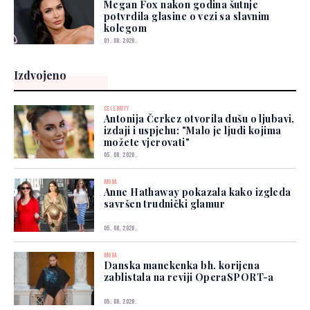
Megan Fox nakon godina šutnje
potvrdila glasine o vezi sa slavnim
kolegom
01. 08. 2026.
Izdvojeno
CELEBRITY
Antonija Čerkez otvorila dušu o ljubavi,
izdaji i uspjehu: "Malo je ljudi kojima
možete vjerovati"
05. 08. 2026.
MODA
Anne Hathaway pokazala kako izgleda
savršen trudnički glamur
05. 08. 2026.
MODA
Danska manekenka bh. korijena
zablistala na reviji OperaSPORT-a
05. 08. 2026.