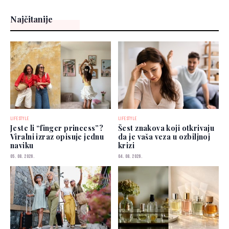
Najčitanije
LIFESTYLE
LIFESTYLE
Jeste li “finger princess”?
Šest znakova koji otkrivaju
Viralni izraz opisuje jednu
da je vaša veza u ozbiljnoj
naviku
krizi
05. 08. 2026.
04. 08. 2026.