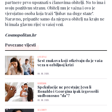
partnere prvo upoznati s članovima obitelji. No to ima i
svoju pozitivnu stranu. Obitelj mu je važna i ovo je
vjerojatno osoba koja traži "ljubav na duge staze".
Naravno, pripazite samo da njegova obitelj na kraju ne
bi imala glavnu riječ u vašoj vezi.
Cosmopolitan.hr
Povezane vijesti
LIFESTYLE
Šest znakova koji otkrivaju da je vaša
veza u ozbiljnoj krizi
04. 08. 2026.
VJENČANJA
Spekulacije ne prestaju: Jesu li
Ronaldo i Georgina ipak izgovorili
sudbonosno "da"?
03. 08. 2026.
CELEBRITY