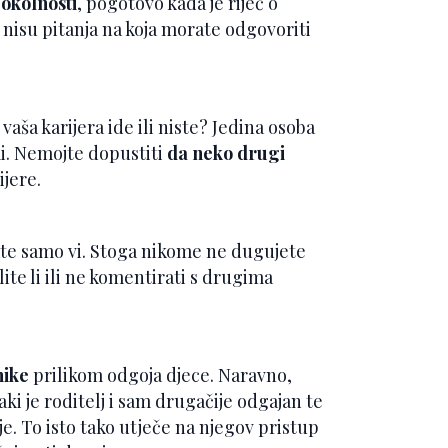
 okolnosti
, pogotovo kada je riječ o
e nisu pitanja na koja morate odgovoriti
vaša karijera ide ili niste? Jedina osoba
mi. Nemojte dopustiti
da neko drugi
ijere.
te samo vi. Stoga nikome ne dugujete
ite li ili ne komentirati s drugima
nike
prilikom odgoja djece. Naravno,
vaki je roditelj i sam drugačije odgajan te
e. To isto tako utječe na njegov pristup