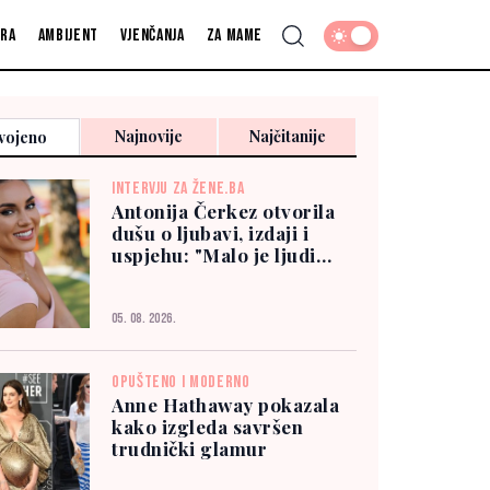
fra
Ambijent
Vjenčanja
Za mame
Najnovije
Najčitanije
vojeno
INTERVJU ZA ŽENE.BA
Antonija Čerkez otvorila
dušu o ljubavi, izdaji i
uspjehu: "Malo je ljudi
kojima možete vjerovati"
05. 08. 2026.
OPUŠTENO I MODERNO
Anne Hathaway pokazala
kako izgleda savršen
trudnički glamur