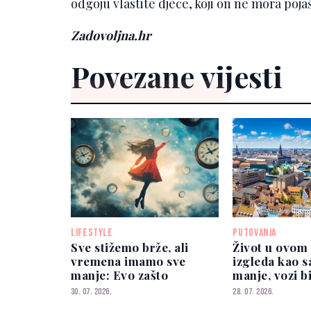
odgoju vlastite djece, koji on ne mora poja
Zadovoljna.hr
Povezane vijesti
LIFESTYLE
PUTOVANJA
Sve stižemo brže, ali
Život u ovom
vremena imamo sve
izgleda kao s
manje: Evo zašto
manje, vozi bi
bez stresa
30. 07. 2026.
28. 07. 2026.