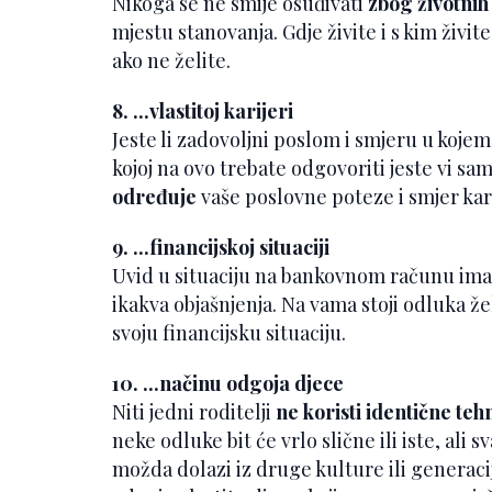
Nikoga se ne smije osuđivati
zbog životnih
mjestu stanovanja. Gdje živite i s kim živit
ako ne želite.
8. ...vlastitoj karijeri
Jeste li zadovoljni poslom i smjeru u kojem 
kojoj na ovo trebate odgovoriti jeste vi sa
određuje
vaše poslovne poteze i smjer kar
9. ...financijskoj situaciji
Uvid u situaciju na bankovnom računu ima
ikakva objašnjenja. Na vama stoji odluka žel
svoju financijsku situaciju.
10. ...načinu odgoja djece
Niti jedni roditelji
ne koristi identične teh
neke odluke bit će vrlo slične ili iste, ali s
možda dolazi iz druge kulture ili generacij