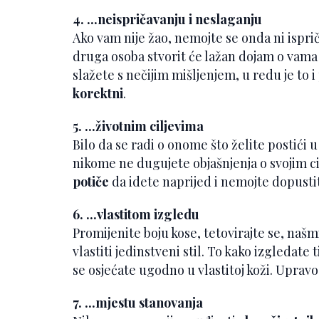
4. ...neispričavanju i neslaganju
Ako vam nije žao, nemojte se onda ni isprič
druga osoba stvorit će lažan dojam o vama
slažete s nečijim mišljenjem, u redu je to 
korektni
.
5. ...životnim ciljevima
Bilo da se radi o onome što želite postići 
nikome ne dugujete objašnjenja o svojim cil
potiče
da idete naprijed i nemojte dopustit
6. ...vlastitom izgledu
Promijenite boju kose, tetovirajte se, našm
vlastiti jedinstveni stil. To kako izgledate 
se osjećate ugodno u vlastitoj koži. Upravo 
7. ...mjestu stanovanja