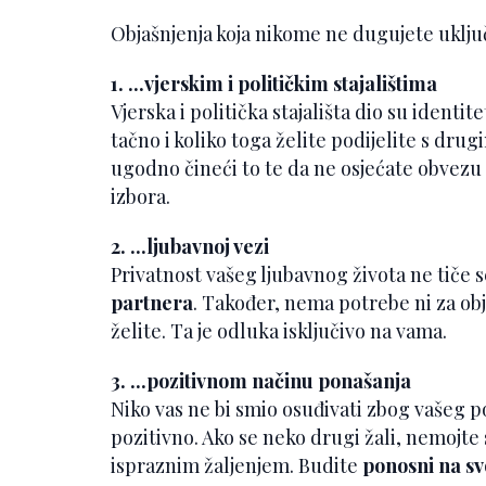
Objašnjenja koja nikome ne dugujete uključ
1. ...vjerskim i političkim stajalištima
Vjerska i politička stajališta dio su identite
tačno i koliko toga želite podijelite s drug
ugodno čineći to te da ne osjećate obvezu
izbora.
2. ...ljubavnoj vezi
Privatnost vašeg ljubavnog života ne tiče
partnera
. Također, nema potrebe ni za obj
želite. Ta je odluka isključivo na vama.
3. ...pozitivnom načinu ponašanja
Niko vas ne bi smio osuđivati zbog vašeg p
pozitivno. Ako se neko drugi žali, nemojte s
ispraznim žaljenjem. Budite
ponosni na sv