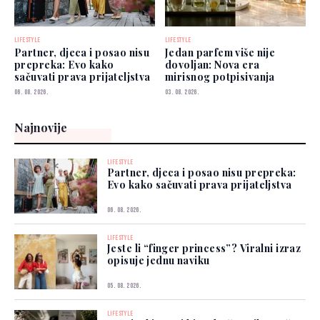
LIFESTYLE
LIFESTYLE
Partner, djeca i posao nisu
Jedan parfem više nije
prepreka: Evo kako
dovoljan: Nova era
sačuvati prava prijateljstva
mirisnog potpisivanja
06. 08. 2026.
03. 08. 2026.
Najnovije
LIFESTYLE
Partner, djeca i posao nisu prepreka:
Evo kako sačuvati prava prijateljstva
06. 08. 2026.
LIFESTYLE
Jeste li “finger princess”? Viralni izraz
opisuje jednu naviku
05. 08. 2026.
LIFESTYLE