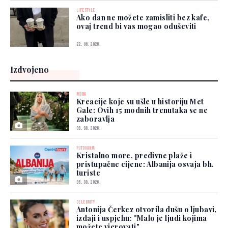
LIFESTYLE
Ako dan ne možete zamisliti bez kafe,
ovaj trend bi vas mogao oduševiti
22. 06. 2026.
Izdvojeno
MODA
Kreacije koje su ušle u historiju Met
Gale: Ovih 15 modnih trenutaka se ne
zaboravlja
06. 08. 2026.
PUTOVANJA
Kristalno more, predivne plaže i
pristupačne cijene: Albanija osvaja bh.
turiste
06. 08. 2026.
CELEBRITY
Antonija Čerkez otvorila dušu o ljubavi,
izdaji i uspjehu: "Malo je ljudi kojima
možete vjerovati"