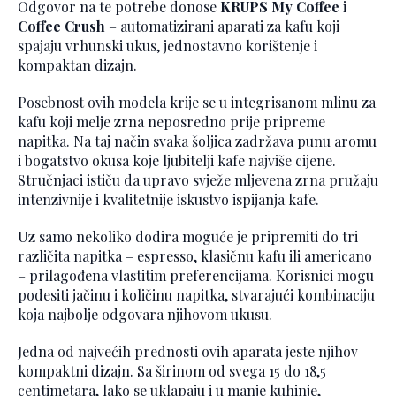
Odgovor na te potrebe donose
KRUPS My Coffee
i
Coffee Crush
– automatizirani aparati za kafu koji
spajaju vrhunski ukus, jednostavno korištenje i
kompaktan dizajn.
Posebnost ovih modela krije se u integrisanom mlinu za
kafu koji melje zrna neposredno prije pripreme
napitka. Na taj način svaka šoljica zadržava punu aromu
i bogatstvo okusa koje ljubitelji kafe najviše cijene.
Stručnjaci ističu da upravo svježe mljevena zrna pružaju
intenzivnije i kvalitetnije iskustvo ispijanja kafe.
Uz samo nekoliko dodira moguće je pripremiti do tri
različita napitka – espresso, klasičnu kafu ili americano
– prilagođena vlastitim preferencijama. Korisnici mogu
podesiti jačinu i količinu napitka, stvarajući kombinaciju
koja najbolje odgovara njihovom ukusu.
Jedna od najvećih prednosti ovih aparata jeste njihov
kompaktni dizajn. Sa širinom od svega 15 do 18,5
centimetara, lako se uklapaju i u manje kuhinje,