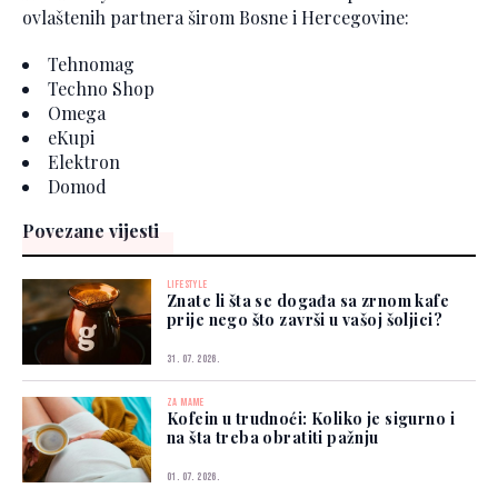
ovlaštenih partnera širom Bosne i Hercegovine:
Tehnomag
Techno Shop
Omega
eKupi
Elektron
Domod
Povezane vijesti
LIFESTYLE
Znate li šta se događa sa zrnom kafe
prije nego što završi u vašoj šoljici?
31. 07. 2026.
ZA MAME
Kofein u trudnoći: Koliko je sigurno i
na šta treba obratiti pažnju
01. 07. 2026.