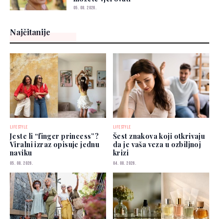
05. 08. 2026.
Najčitanije
LIFESTYLE
LIFESTYLE
Jeste li “finger princess”?
Šest znakova koji otkrivaju
Viralni izraz opisuje jednu
da je vaša veza u ozbiljnoj
naviku
krizi
05. 08. 2026.
04. 08. 2026.