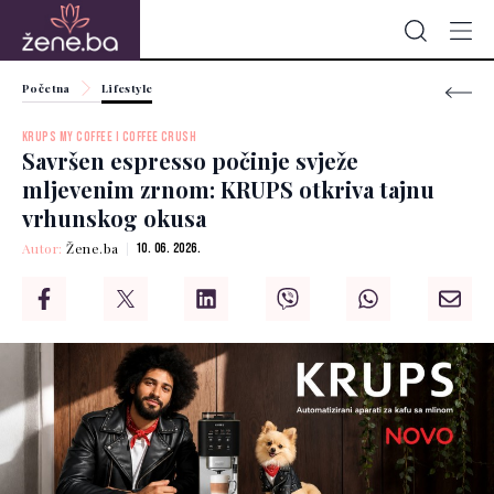
Početna
Lifestyle
KRUPS MY COFFEE I COFFEE CRUSH
Savršen espresso počinje svježe
mljevenim zrnom: KRUPS otkriva tajnu
vrhunskog okusa
Autor:
Žene.ba
10. 06. 2026.