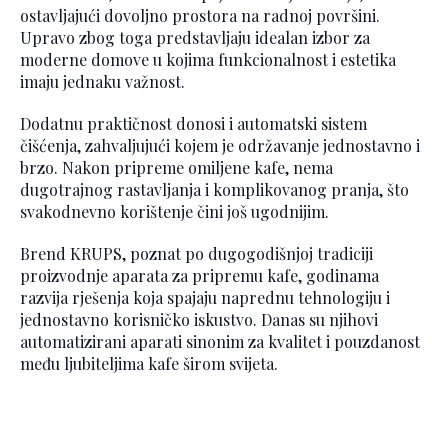
ostavljajući dovoljno prostora na radnoj površini.
Upravo zbog toga predstavljaju idealan izbor za
moderne domove u kojima funkcionalnost i estetika
imaju jednaku važnost.
Dodatnu praktičnost donosi i automatski sistem
čišćenja, zahvaljujući kojem je održavanje jednostavno i
brzo. Nakon pripreme omiljene kafe, nema
dugotrajnog rastavljanja i komplikovanog pranja, što
svakodnevno korištenje čini još ugodnijim.
Brend KRUPS, poznat po dugogodišnjoj tradiciji
proizvodnje aparata za pripremu kafe, godinama
razvija rješenja koja spajaju naprednu tehnologiju i
jednostavno korisničko iskustvo. Danas su njihovi
automatizirani aparati sinonim za kvalitet i pouzdanost
među ljubiteljima kafe širom svijeta.