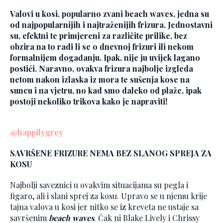
Valovi u kosi, popularno zvani beach waves, jedna su
od najpopularnijih i najtraženijih frizura. Jednostavni
su, efektni te primjereni za različite prilike, bez
obzira na to radi li se o dnevnoj frizuri ili nekom
formalnijem događanju. Ipak, nije ju uvijek lagano
postići. Naravno, ovakva frizura najbolje izgleda
netom nakon izlaska iz mora te sušenja kose na
suncu i na vjetru, no kad smo daleko od plaže, ipak
postoji nekoliko trikova kako je napraviti!
@happilygrey
SAVRŠENE FRIZURE NEMA BEZ SLANOG SPREJA ZA
KOSU
Najbolji saveznici u ovakvim situacijama su pegla i
figaro, ali i slani sprej za kosu. Upravo se u njemu krije
tajna valova u kosi jer nitko se iz kreveta ne ustaje sa
savršenim
beach waves
. Čak ni Blake Lively i Chrissy