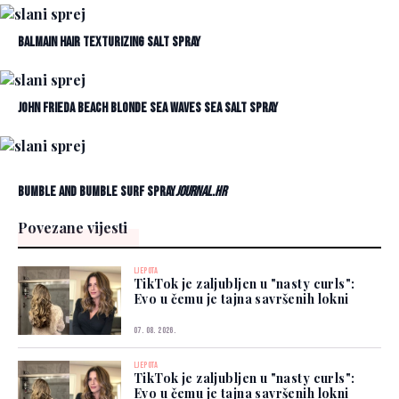
Balmain Hair Texturizing Salt Spray
John Frieda Beach Blonde Sea Waves Sea Salt Spray
Bumble and Bumble Surf Spray
Journal.hr
Povezane vijesti
LJEPOTA
TikTok je zaljubljen u "nasty curls":
Evo u čemu je tajna savršenih lokni
07. 08. 2026.
LJEPOTA
TikTok je zaljubljen u "nasty curls":
Evo u čemu je tajna savršenih lokni