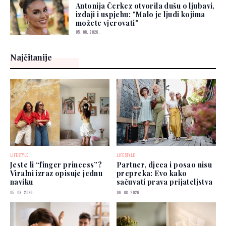
Antonija Čerkez otvorila dušu o ljubavi,
izdaji i uspjehu: "Malo je ljudi kojima
možete vjerovati"
05. 08. 2026.
Najčitanije
LIFESTYLE
LIFESTYLE
Jeste li “finger princess”?
Partner, djeca i posao nisu
Viralni izraz opisuje jednu
prepreka: Evo kako
naviku
sačuvati prava prijateljstva
05. 08. 2026.
06. 08. 2026.