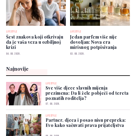
LIFESTYLE
LIFESTYLE
Šest znakova koji otkrivaju
Jedan parfem više nije
da je vaša veza u ozbiljnoj
dovoljan: Nova era
krizi
mirisnog potpisivanja
04. 08. 2026.
03. 08. 2026.
Najnovije
LIFESTYLE
Sve više djece slavnih mijenja
prezimena: Da li žele pobjeći od tereta
poznatih roditelja?
07. 08. 2026.
LIFESTYLE
Partner, djeca i posao nisu prepreka:
Evo kako sačuvati prava prijateljstva