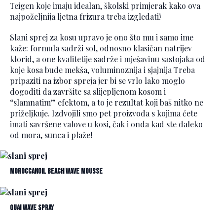
Teigen koje imaju idealan, školski primjerak kako ova
najpoželjnija ljetna frizura treba izgledati!
Slani sprej za kosu upravo je ono što mu i samo ime
kaže: formula sadrži sol, odnosno klasičan natrijev
klorid, a one kvalitetije sadrže i mješavinu sastojaka od
koje kosa bude mekša, voluminoznija i sjajnija Treba
pripaziti na izbor spreja jer bi se vrlo lako moglo
dogoditi da završite sa slijepljenom kosom i
“slamnatim” efektom, a to je rezultat koji baš nitko ne
priželjkuje. Izdvojili smo pet proizvoda s kojima ćete
imati savršene valove u kosi, čak i onda kad ste daleko
od mora, sunca i plaže!
Moroccanoil Beach Wave Mousse
OUAI Wave Spray