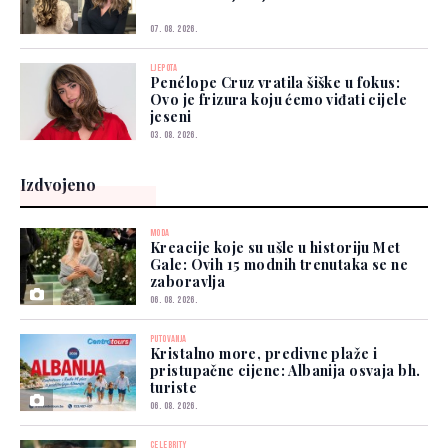
07. 08. 2026.
LJEPOTA
Penélope Cruz vratila šiške u fokus:
Ovo je frizura koju ćemo viđati cijele
jeseni
03. 08. 2026.
Izdvojeno
MODA
Kreacije koje su ušle u historiju Met
Gale: Ovih 15 modnih trenutaka se ne
zaboravlja
06. 08. 2026.
PUTOVANJA
Kristalno more, predivne plaže i
pristupačne cijene: Albanija osvaja bh.
turiste
06. 08. 2026.
CELEBRITY