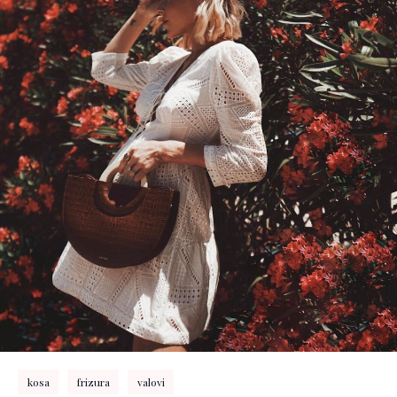
kosa
frizura
valovi