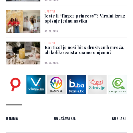
06. 08. 2026.
LIFESTYLE
Jeste li “finger princess”? Viralni izraz
opisuje jednu naviku
05. 08. 2026.
LIFESTYLE
Kortizol je novi hit s društvenih mreža,
ali koliko zaista znamo o njemu?
05. 08. 2026.
O nama
Oglašavanje
Kontakt