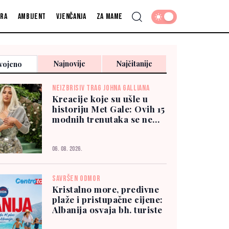
fra
Ambijent
Vjenčanja
Za mame
Najnovije
Najčitanije
vojeno
NEIZBRISIV TRAG JOHNA GALLIANA
Kreacije koje su ušle u
historiju Met Gale: Ovih 15
modnih trenutaka se ne
zaboravlja
06. 08. 2026.
SAVRŠEN ODMOR
Kristalno more, predivne
plaže i pristupačne cijene:
Albanija osvaja bh. turiste