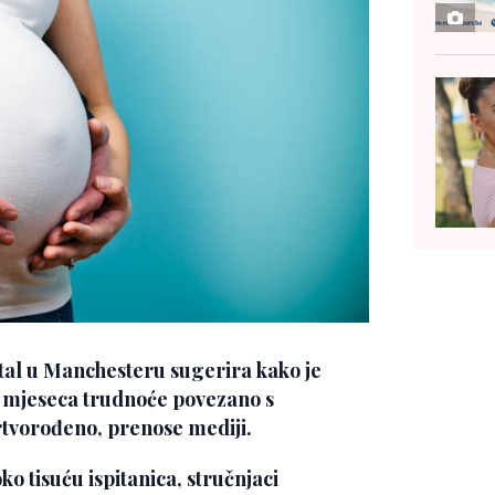
tal u Manchesteru sugerira kako je
i mjeseca trudnoće povezano s
mrtvorođeno, prenose mediji.
o tisuću ispitanica, stručnjaci