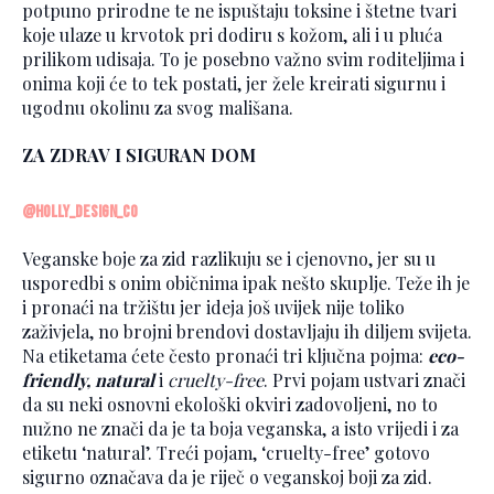
potpuno prirodne te ne ispuštaju toksine i štetne tvari
koje ulaze u krvotok pri dodiru s kožom, ali i u pluća
prilikom udisaja. To je posebno važno svim roditeljima i
onima koji će to tek postati, jer žele kreirati sigurnu i
ugodnu okolinu za svog mališana.
ZA ZDRAV I SIGURAN DOM
@holly_design_co
Veganske boje za zid razlikuju se i cjenovno, jer su u
usporedbi s onim običnima ipak nešto skuplje. Teže ih je
i pronaći na tržištu jer ideja još uvijek nije toliko
zaživjela, no brojni brendovi dostavljaju ih diljem svijeta.
Na etiketama ćete često pronaći tri ključna pojma:
eco-
friendly, natural
i
cruelty-free
. Prvi pojam ustvari znači
da su neki osnovni ekološki okviri zadovoljeni, no to
nužno ne znači da je ta boja veganska, a isto vrijedi i za
etiketu ‘natural’. Treći pojam, ‘cruelty-free’ gotovo
sigurno označava da je riječ o veganskoj boji za zid.