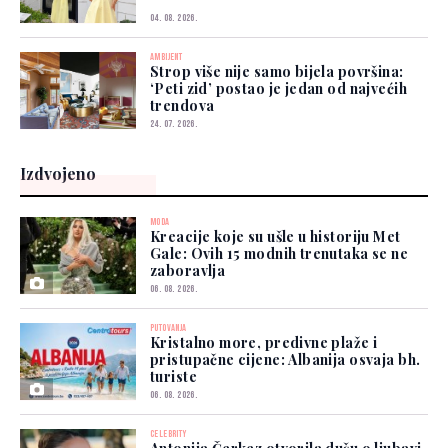
04. 08. 2026.
AMBIJENT
Strop više nije samo bijela površina:
‘Peti zid’ postao je jedan od najvećih
trendova
24. 07. 2026.
Izdvojeno
MODA
Kreacije koje su ušle u historiju Met
Gale: Ovih 15 modnih trenutaka se ne
zaboravlja
06. 08. 2026.
PUTOVANJA
Kristalno more, predivne plaže i
pristupačne cijene: Albanija osvaja bh.
turiste
06. 08. 2026.
CELEBRITY