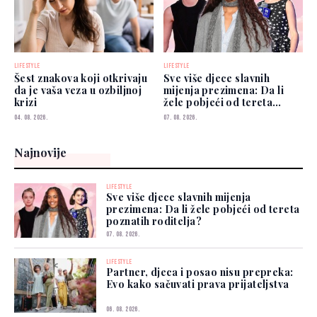
LIFESTYLE
LIFESTYLE
Šest znakova koji otkrivaju
Sve više djece slavnih
da je vaša veza u ozbiljnoj
mijenja prezimena: Da li
krizi
žele pobjeći od tereta
poznatih roditelja?
04. 08. 2026.
07. 08. 2026.
Najnovije
LIFESTYLE
Sve više djece slavnih mijenja
prezimena: Da li žele pobjeći od tereta
poznatih roditelja?
07. 08. 2026.
LIFESTYLE
Partner, djeca i posao nisu prepreka:
Evo kako sačuvati prava prijateljstva
06. 08. 2026.