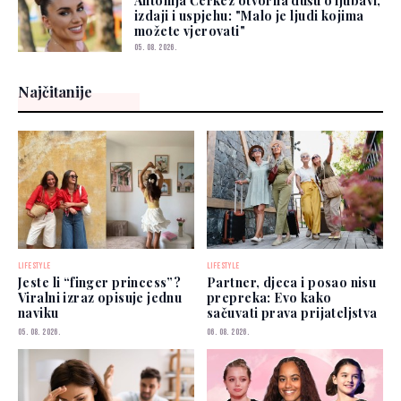
Antonija Čerkez otvorila dušu o ljubavi,
izdaji i uspjehu: "Malo je ljudi kojima
možete vjerovati"
05. 08. 2026.
Najčitanije
LIFESTYLE
LIFESTYLE
Jeste li “finger princess”?
Partner, djeca i posao nisu
Viralni izraz opisuje jednu
prepreka: Evo kako
naviku
sačuvati prava prijateljstva
05. 08. 2026.
06. 08. 2026.