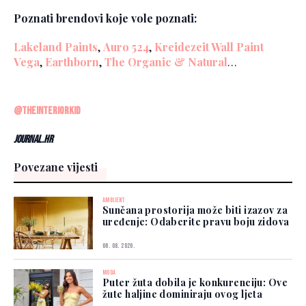
Poznati brendovi koje vole poznati:
Lakeland Paints
,
Auro 524
,
Kreidezeit Wall Paint
Vega
,
Earthborn
,
The Organic & Natural
…
@theinteriorkid
Journal.hr
Povezane vijesti
AMBIJENT
Sunčana prostorija može biti izazov za
uređenje: Odaberite pravu boju zidova
06. 08. 2026.
MODA
Puter žuta dobila je konkurenciju: Ove
žute haljine dominiraju ovog ljeta