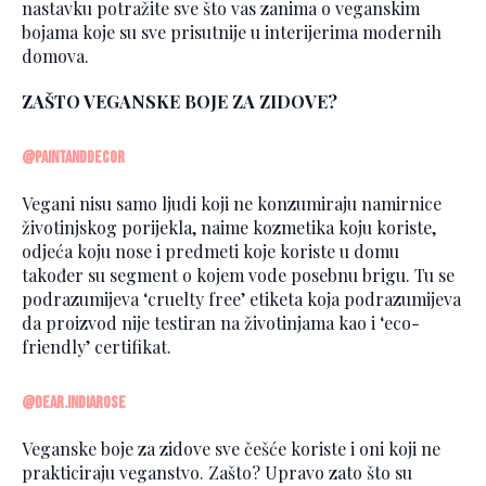
nastavku potražite sve što vas zanima o veganskim
bojama koje su sve prisutnije u interijerima modernih
domova.
ZAŠTO VEGANSKE BOJE ZA ZIDOVE?
@paintanddecor
Vegani nisu samo ljudi koji ne konzumiraju namirnice
životinjskog porijekla, naime kozmetika koju koriste,
odjeća koju nose i predmeti koje koriste u domu
također su segment o kojem vode posebnu brigu. Tu se
podrazumijeva ‘cruelty free’ etiketa koja podrazumijeva
da proizvod nije testiran na životinjama kao i ‘eco-
friendly’ certifikat.
@dear.indiarose
Veganske boje za zidove sve češće koriste i oni koji ne
prakticiraju veganstvo. Zašto? Upravo zato što su