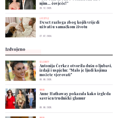
njim… čovječe!”
20. 12. 2025.
LIFESTYLE
Deset razloga zbog kojih vrijedi
uživati u samačkom životu
27. 07. 2024.
Izdvojeno
CELEBRITY
Antonija Čerkez otvorila dušu o ljubavi,
izdaji i uspjehu: "Malo je ljudi kojima
možete vjerovati"
05. 08. 2026.
MODA
Anne Hathaway pokazala kako izgleda
savršen trudnički glamur
05. 08. 2026.
MODA