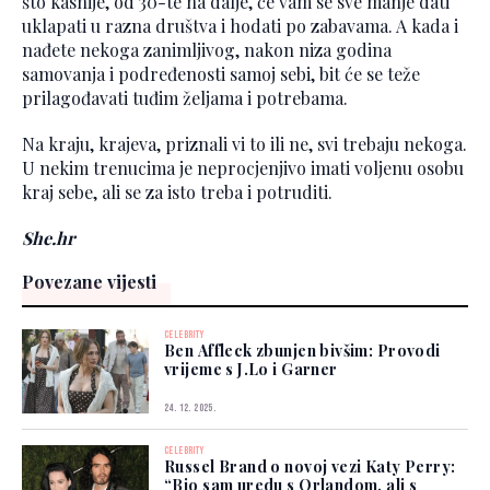
što kasnije, od 30-te na dalje, će vam se sve manje dati
uklapati u razna društva i hodati po zabavama. A kada i
nađete nekoga zanimljivog, nakon niza godina
samovanja i podređenosti samoj sebi, bit će se teže
prilagođavati tuđim željama i potrebama.
Na kraju, krajeva, priznali vi to ili ne, svi trebaju nekoga.
U nekim trenucima je neprocjenjivo imati voljenu osobu
kraj sebe, ali se za isto treba i potruditi.
She.hr
Povezane vijesti
CELEBRITY
Ben Affleck zbunjen bivšim: Provodi
vrijeme s J.Lo i Garner
24. 12. 2025.
CELEBRITY
Russel Brand o novoj vezi Katy Perry:
“Bio sam uredu s Orlandom, ali s