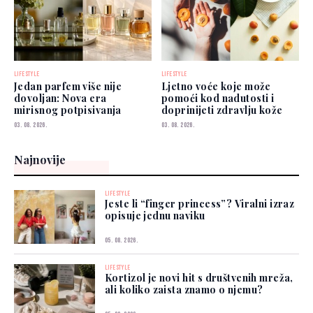
LIFESTYLE
LIFESTYLE
Jedan parfem više nije
Ljetno voće koje može
dovoljan: Nova era
pomoći kod nadutosti i
mirisnog potpisivanja
doprinijeti zdravlju kože
03. 08. 2026.
03. 08. 2026.
Najnovije
LIFESTYLE
Jeste li “finger princess”? Viralni izraz
opisuje jednu naviku
05. 08. 2026.
LIFESTYLE
Kortizol je novi hit s društvenih mreža,
ali koliko zaista znamo o njemu?