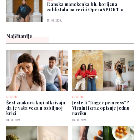
Danska manekenka bh. korijena
zablistala na reviji OperaSPORT-a
05. 08. 2026.
Najčitanije
LIFESTYLE
LIFESTYLE
Šest znakova koji otkrivaju
Jeste li “finger princess”?
da je vaša veza u ozbiljnoj
Viralni izraz opisuje jednu
krizi
naviku
04. 08. 2026.
05. 08. 2026.