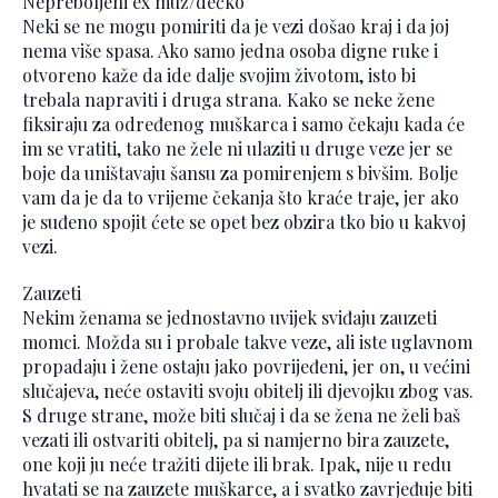
Nepreboljeni ex muž/dečko
Neki se ne mogu pomiriti da je vezi došao kraj i da joj
nema više spasa. Ako samo jedna osoba digne ruke i
otvoreno kaže da ide dalje svojim životom, isto bi
trebala napraviti i druga strana. Kako se neke žene
fiksiraju za određenog muškarca i samo čekaju kada će
im se vratiti, tako ne žele ni ulaziti u druge veze jer se
boje da uništavaju šansu za pomirenjem s bivšim. Bolje
vam da je da to vrijeme čekanja što kraće traje, jer ako
je suđeno spojit ćete se opet bez obzira tko bio u kakvoj
vezi.
Zauzeti
Nekim ženama se jednostavno uvijek sviđaju zauzeti
momci. Možda su i probale takve veze, ali iste uglavnom
propadaju i žene ostaju jako povrijeđeni, jer on, u većini
slučajeva, neće ostaviti svoju obitelj ili djevojku zbog vas.
S druge strane, može biti slučaj i da se žena ne želi baš
vezati ili ostvariti obitelj, pa si namjerno bira zauzete,
one koji ju neće tražiti dijete ili brak. Ipak, nije u redu
hvatati se na zauzete muškarce, a i svatko zavrjeđuje biti