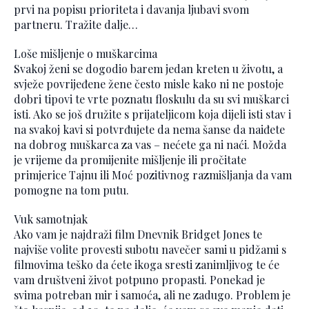
prvi na popisu prioriteta i davanja ljubavi svom
partneru. Tražite dalje…
Loše mišljenje o muškarcima
Svakoj ženi se dogodio barem jedan kreten u životu, a
svježe povrijeđene žene često misle kako ni ne postoje
dobri tipovi te vrte poznatu floskulu da su svi muškarci
isti. Ako se još družite s prijateljicom koja dijeli isti stav i
na svakoj kavi si potvrđujete da nema šanse da naiđete
na dobrog muškarca za vas – nećete ga ni naći. Možda
je vrijeme da promijenite mišljenje ili pročitate
primjerice Tajnu ili Moć pozitivnog razmišljanja da vam
pomogne na tom putu.
Vuk samotnjak
Ako vam je najdraži film Dnevnik Bridget Jones te
najviše volite provesti subotu navečer sami u pidžami s
filmovima teško da ćete ikoga sresti zanimljivog te će
vam društveni život potpuno propasti. Ponekad je
svima potreban mir i samoća, ali ne zadugo. Problem je