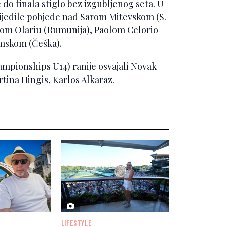
 do finala stiglo bez izgubljenog seta. U
lijedile pobjede nad Sarom Mitevskom (S.
eom Olariu (Rumunija), Paolom Celorio
lmskom (Češka).
ampionships U14) ranije osvajali Novak
rtina Hingis, Karlos Alkaraz.
LIFESTYLE