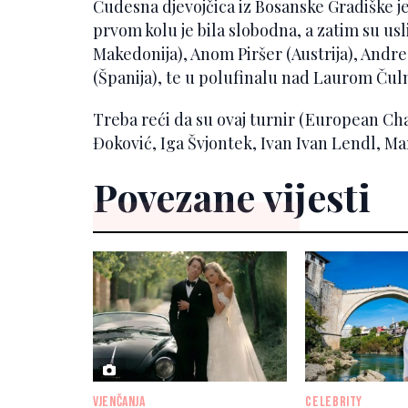
Čudesna djevojčica iz Bosanske Gradiške je
prvom kolu je bila slobodna, a zatim su us
Makedonija), Anom Piršer (Austrija), Andr
(Španija), te u polufinalu nad Laurom Ču
Treba reći da su ovaj turnir (European Ch
Đoković, Iga Švjontek, Ivan Ivan Lendl, Ma
Povezane vijesti
VJENČANJA
CELEBRITY