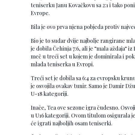
teniserku Janu Kovačkovu sa 2:1 i tako poni
Evrope.
Bila je ovo prva njena pobjeda protiv najveće
Bio je to sudar dvije najbolje rangirane mla
je dobila Čehinja 7:6, ali je “mala aždaja“ i
meč u treći set u kojem je dominirala i po
mlada teniserka u Evropi.
Treći set je dobila sa 6:4 za evropsku krunu
je osvojila ovakav tunir. Samo je Damir Dž
U-18 kategoriji.
Inače, Tea ove sezone igra čudesno. Osvojila
u U16 kategoriji. Ovom titulom osigurala 
će igrati najboljih osam teniserki.