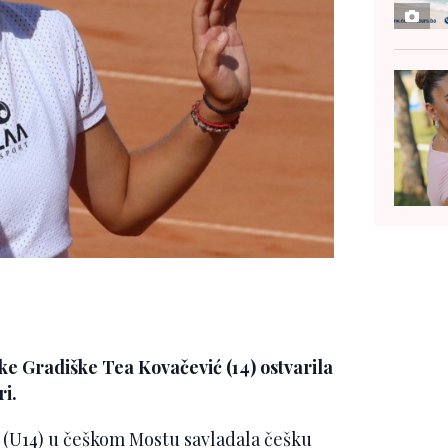
e Gradiške Tea Kovačević (14) ostvarila
ri.
 (U14) u češkom Mostu savladala češku