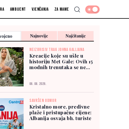
fra
Ambijent
Vjenčanja
Za mame
Najnovije
Najčitanije
vojeno
NEIZBRISIV TRAG JOHNA GALLIANA
Kreacije koje su ušle u
historiju Met Gale: Ovih 15
modnih trenutaka se ne
zaboravlja
06. 08. 2026.
SAVRŠEN ODMOR
Kristalno more, predivne
plaže i pristupačne cijene:
Albanija osvaja bh. turiste