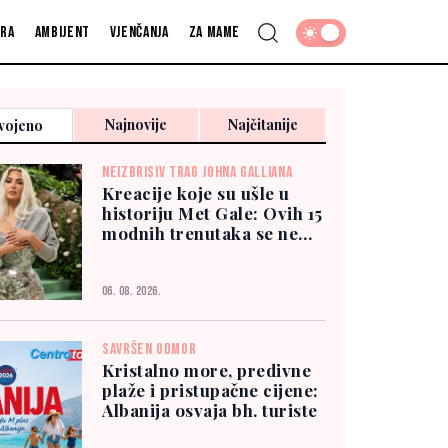
fra
Ambijent
Vjenčanja
Za mame
Najnovije
Najčitanije
vojeno
NEIZBRISIV TRAG JOHNA GALLIANA
Kreacije koje su ušle u
historiju Met Gale: Ovih 15
modnih trenutaka se ne
zaboravlja
06. 08. 2026.
SAVRŠEN ODMOR
Kristalno more, predivne
plaže i pristupačne cijene:
Albanija osvaja bh. turiste