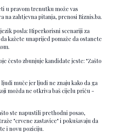
eti u pravom trenutku može vas
a na zahtjevna pitanja, prenosi Biznis.ba.
ezik posla: Hiperkorisni scenariji za
te da kažete unaprijed pomaže da ostanete
kom.
je često zbunjuje kandidate jeste: "Zašto
e ljudi muče jer ljudi ne znaju kako da ga
 koji možda ne otkriva baš cijelu priču -
što ste napustili prethodni posao,
traže "crvene zastavice" i pokušavaju da
e i novu poziciju.