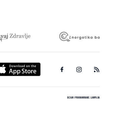
Dizajn i programiranje:
Lampa.ba