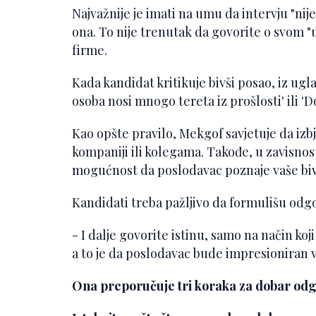
Najvažnije je imati na umu da intervju "nije
ona. To nije trenutak da govorite o svom 
firme.
Kada kandidat kritikuje bivši posao, iz ugla
osoba nosi mnogo tereta iz prošlosti' ili 
Kao opšte pravilo, Mekgof savjetuje da iz
kompaniji ili kolegama. Takođe, u zavisnost
mogućnost da poslodavac poznaje vaše biv
Kandidati treba pažljivo da formulišu odgo
- I dalje govorite istinu, samo na način ko
a to je da poslodavac bude impresioniran 
Ona preporučuje tri koraka za dobar odg