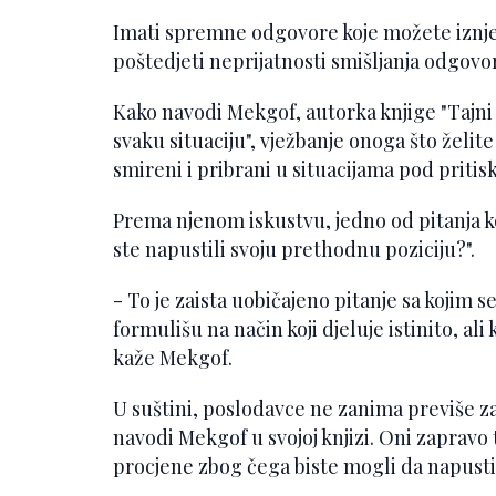
Imati spremne odgovore koje možete iznj
poštedjeti neprijatnosti smišljanja odgovor
Kako navodi Mekgof, autorka knjige "Tajni j
svaku situaciju", vježbanje onoga što želi
smireni i pribrani u situacijama pod pritis
Prema njenom iskustvu, jedno od pitanja ko
ste napustili svoju prethodnu poziciju?".
- To je zaista uobičajeno pitanje sa kojim s
formulišu na način koji djeluje istinito, ali
kaže Mekgof.
U suštini, poslodavce ne zanima previše za
navodi Mekgof u svojoj knjizi. Oni zapravo 
procjene zbog čega biste mogli da napustit