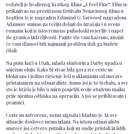
redatelj je hvaljenog kratkog filma „I Feel Fine“. Film se
prikazivao na prestižnom festivalu Nezavisnog filma u
Seattleu te je nagrađen Edmund G. Yarwood nagradom.
Adamsov smisao za režiju dolazi do izražaja i u ovom
romanu koji je istovremeno psihološki uvjerljiv i napet
do granica izdržljivosti. Pazite što vam kažemo, znojni
će vam dlanovi biti najmanji problem dok ga budete
čitali.
Na putu kući u Utah, mlada studentica Darby upada u
snježnu oluju. Kako bi stvar bila gora sve ceste su
blokirane i jedino rješenje leži u sklanjanju od mećave
pristajanjem na odmaralište. Samo joj je to trebalo, a sve
što je htjela je bilo u miru posjetiti svoju otuđenu majku
prije njezina odlaska na operaciju. A još se približavaju i
praznici.
Ceste su zatvorene, nema signala i hladno je. Iz ove
situacije doslovce nema izlaza. Na istom odmaralištu
susreće još četvero putnika koji su ondje pristali iz istih