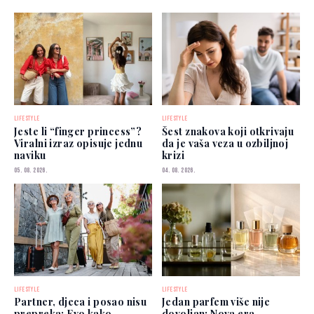
LIFESTYLE
LIFESTYLE
Jeste li “finger princess”?
Šest znakova koji otkrivaju
Viralni izraz opisuje jednu
da je vaša veza u ozbiljnoj
naviku
krizi
05. 08. 2026.
04. 08. 2026.
LIFESTYLE
LIFESTYLE
Partner, djeca i posao nisu
Jedan parfem više nije
prepreka: Evo kako
dovoljan: Nova era