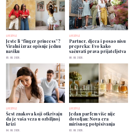
LIFESTYLE
LIFESTYLE
Jeste li “finger princess”?
Partner, djeca i posao nisu
Viralni izraz opisuje jednu
prepreka: Evo kako
naviku
sačuvati prava prijateljstva
05. 08. 2026.
06. 08. 2026.
LIFESTYLE
LIFESTYLE
Šest znakova koji otkrivaju
Jedan parfem više nije
da je vaša veza u ozbiljnoj
dovoljan: Nova era
krizi
mirisnog potpisivanja
04. 08. 2026.
03. 08. 2026.