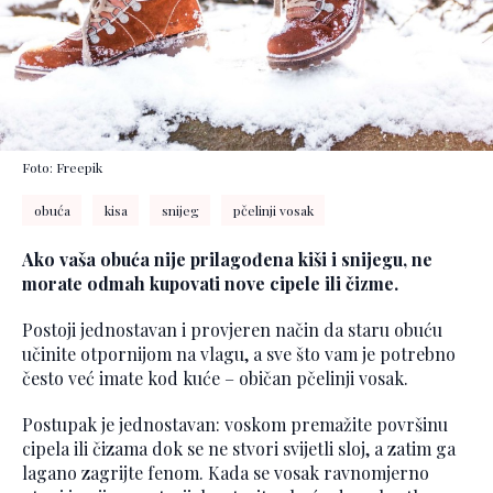
Foto: Freepik
obuća
kisa
snijeg
pčelinji vosak
Ako vaša obuća nije prilagođena kiši i snijegu, ne
morate odmah kupovati nove cipele ili čizme.
Postoji jednostavan i provjeren način da staru obuću
učinite otpornijom na vlagu, a sve što vam je potrebno
često već imate kod kuće – običan pčelinji vosak.
Postupak je jednostavan: voskom premažite površinu
cipela ili čizama dok se ne stvori svijetli sloj, a zatim ga
lagano zagrijte fenom. Kada se vosak ravnomjerno