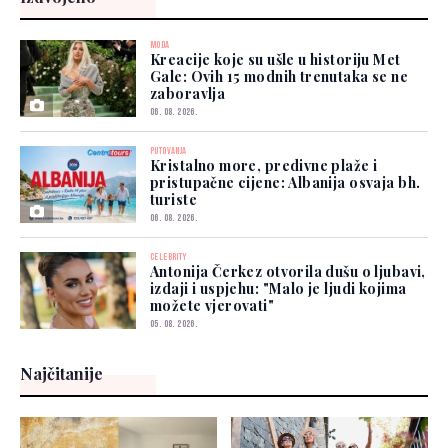
MODA
Kreacije koje su ušle u historiju Met
Gale: Ovih 15 modnih trenutaka se ne
zaboravlja
06. 08. 2026.
PUTOVANJA
Kristalno more, predivne plaže i
pristupačne cijene: Albanija osvaja bh.
turiste
06. 08. 2026.
CELEBRITY
Antonija Čerkez otvorila dušu o ljubavi,
izdaji i uspjehu: "Malo je ljudi kojima
možete vjerovati"
05. 08. 2026.
Najčitanije