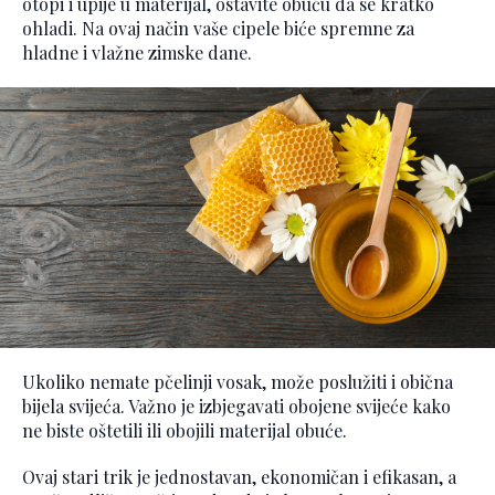
otopi i upije u materijal, ostavite obuću da se kratko
ohladi. Na ovaj način vaše cipele biće spremne za
hladne i vlažne zimske dane.
Ukoliko nemate pčelinji vosak, može poslužiti i obična
bijela svijeća. Važno je izbjegavati obojene svijeće kako
ne biste oštetili ili obojili materijal obuće.
Ovaj stari trik je jednostavan, ekonomičan i efikasan, a