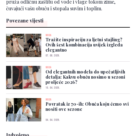
pruža odličnu zaštitu od vode i vlage tokom zime,
čuvajući vašu obuću i stopala suvim i toplim.
Povezane vijesti
MODA
Tražite inspiraciju za ljetni stajling?
Ovih šest kombinacija uvijek izgleda
elegantno
07. 08. 2026.
MODA
Od elegantnih modela do upečatljivih
detalja: Kakvu obuću nosimo u sezoni
proljeće 2026?
10. 04. 2026.
MODA
Povratak iz 70-ih: Obuća koju ćemo svi
nositi ove sezone
04. 04. 2026.
Izdvojeno