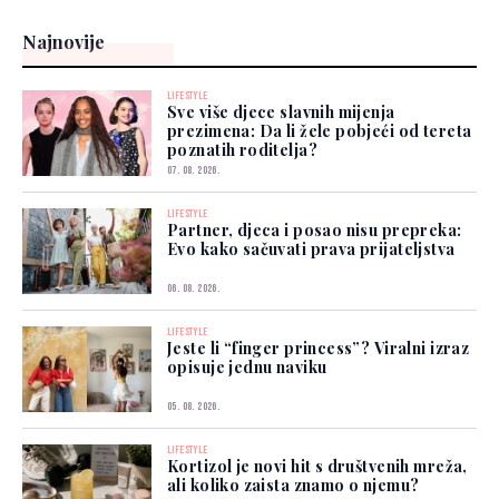
Najnovije
LIFESTYLE
Sve više djece slavnih mijenja
prezimena: Da li žele pobjeći od tereta
poznatih roditelja?
07. 08. 2026.
LIFESTYLE
Partner, djeca i posao nisu prepreka:
Evo kako sačuvati prava prijateljstva
06. 08. 2026.
LIFESTYLE
Jeste li “finger princess”? Viralni izraz
opisuje jednu naviku
05. 08. 2026.
LIFESTYLE
Kortizol je novi hit s društvenih mreža,
ali koliko zaista znamo o njemu?