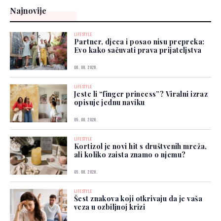
Najnovije
LIFESTYLE
Partner, djeca i posao nisu prepreka:
Evo kako sačuvati prava prijateljstva
06. 08. 2026.
LIFESTYLE
Jeste li “finger princess”? Viralni izraz
opisuje jednu naviku
05. 08. 2026.
LIFESTYLE
Kortizol je novi hit s društvenih mreža,
ali koliko zaista znamo o njemu?
05. 08. 2026.
LIFESTYLE
Šest znakova koji otkrivaju da je vaša
veza u ozbiljnoj krizi