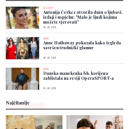
CELEBRITY
Antonija Čerkez otvorila dušu o ljubavi,
izdaji i uspjehu: "Malo je ljudi kojima
možete vjerovati"
05. 08. 2026.
MODA
Anne Hathaway pokazala kako izgleda
savršen trudnički glamur
05. 08. 2026.
MODA
Danska manekenka bh. korijena
zablistala na reviji OperaSPORT-a
05. 08. 2026.
Najčitanije