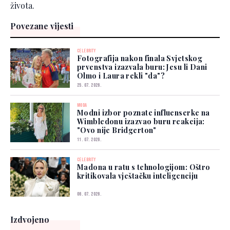
života.
Povezane vijesti
CELEBRITY
Fotografija nakon finala Svjetskog
prvenstva izazvala buru: Jesu li Dani
Olmo i Laura rekli "da"?
25. 07. 2026.
MODA
Modni izbor poznate influenserke na
Wimbledonu izazvao buru reakcija:
"Ovo nije Bridgerton"
11. 07. 2026.
CELEBRITY
Madona u ratu s tehnologijom: Oštro
kritikovala vještačku inteligenciju
06. 07. 2026.
Izdvojeno