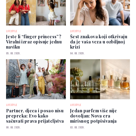
LIFESTYLE
LIFESTYLE
Jeste li “finger princess”?
Šest znakova koji otkrivaju
Viralni izraz opisuje jednu
da je vaša veza u ozbiljnoj
naviku
krizi
05. 08. 2026.
04. 08. 2026.
LIFESTYLE
LIFESTYLE
Partner, djeca i posao nisu
Jedan parfem više nije
prepreka: Evo kako
dovoljan: Nova era
sačuvati prava prijateljstva
mirisnog potpisivanja
06. 08. 2026.
03. 08. 2026.