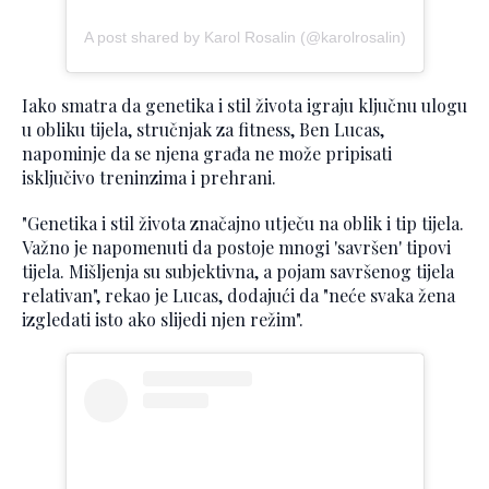
A post shared by Karol Rosalin (@karolrosalin)
Iako smatra da genetika i stil života igraju ključnu ulogu
u obliku tijela, stručnjak za fitness, Ben Lucas,
napominje da se njena građa ne može pripisati
isključivo treninzima i prehrani.
"Genetika i stil života značajno utječu na oblik i tip tijela.
Važno je napomenuti da postoje mnogi 'savršen' tipovi
tijela. Mišljenja su subjektivna, a pojam savršenog tijela
relativan", rekao je Lucas, dodajući da "neće svaka žena
izgledati isto ako slijedi njen režim".