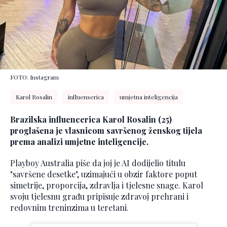
FOTO: Instagram
Karol Rosalin
influenserica
umjetna inteligencija
Brazilska influencerica Karol Rosalin (25)
proglašena je vlasnicom savršenog ženskog tijela
prema analizi umjetne inteligencije.
Playboy Australia piše da joj je AI dodijelio titulu
"savršene desetke", uzimajući u obzir faktore poput
simetrije, proporcija, zdravlja i tjelesne snage. Karol
svoju tjelesnu građu pripisuje zdravoj prehrani i
redovnim treninzima u teretani.