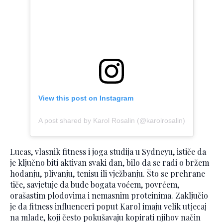
View this post on Instagram
A post shared by Karol Rosalin (@karolrosalin)
Lucas, vlasnik fitness i joga studija u Sydneyu, ističe da
je ključno biti aktivan svaki dan, bilo da se radi o bržem
hodanju, plivanju, tenisu ili vježbanju. Što se prehrane
tiče, savjetuje da bude bogata voćem, povrćem,
orašastim plodovima i nemasnim proteinima. Zaključio
je da fitness influenceri poput Karol imaju velik utjecaj
na mlade, koji često pokušavaju kopirati njihov način