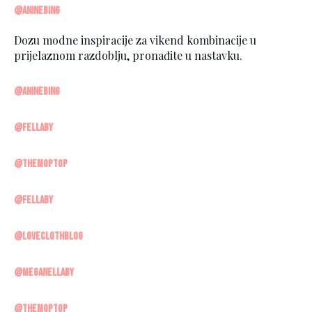
@aninebing
Dozu modne inspiracije za vikend kombinacije u
prijelaznom razdoblju, pronađite u nastavku.
@aninebing
@fellaby
@themoptop
@fellaby
@loveclothblog
@meganellaby
@themoptop