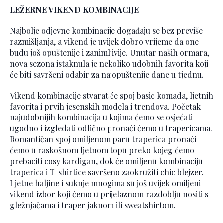
LEŽERNE VIKEND KOMBINACIJE
Najbolje odjevne kombinacije događaju se bez previše
razmišljanja, a vikend je uvijek dobro vrijeme da one
budu još opuštenije i zanimljivije. Unutar naših ormara,
nova sezona istaknula je nekoliko udobnih favorita koji
će biti savršeni odabir za najopuštenije dane u tjednu.
Vikend kombinacije stvarat će spoj basic komada, ljetnih
favorita i prvih jesenskih modela i trendova. Početak
najudobnijih kombinacija u kojima ćemo se osjećati
ugodno i izgledati odlično pronaći ćemo u trapericama.
Romantičan spoj omiljenom paru traperica pronaći
ćemo u raskošnom ljetnom topu preko kojeg ćemo
prebaciti cosy kardigan, dok će omiljenu kombinaciju
traperica i T-shirtice savršeno zaokružiti chic blejzer.
Ljetne haljine i suknje mnogima su još uvijek omiljeni
vikend izbor koji ćemo u prijelaznom razdoblju nositi s
gležnjačama i traper jaknom ili sweatshirtom.