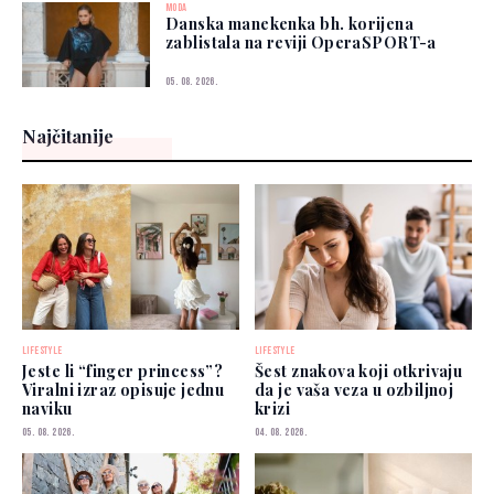
MODA
Danska manekenka bh. korijena
zablistala na reviji OperaSPORT-a
05. 08. 2026.
Najčitanije
LIFESTYLE
LIFESTYLE
Jeste li “finger princess”?
Šest znakova koji otkrivaju
Viralni izraz opisuje jednu
da je vaša veza u ozbiljnoj
naviku
krizi
05. 08. 2026.
04. 08. 2026.