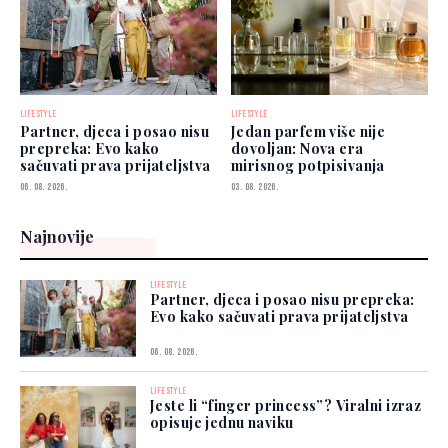
LIFESTYLE
LIFESTYLE
Partner, djeca i posao nisu
Jedan parfem više nije
prepreka: Evo kako
dovoljan: Nova era
sačuvati prava prijateljstva
mirisnog potpisivanja
06. 08. 2026.
03. 08. 2026.
Najnovije
LIFESTYLE
Partner, djeca i posao nisu prepreka:
Evo kako sačuvati prava prijateljstva
06. 08. 2026.
LIFESTYLE
Jeste li “finger princess”? Viralni izraz
opisuje jednu naviku