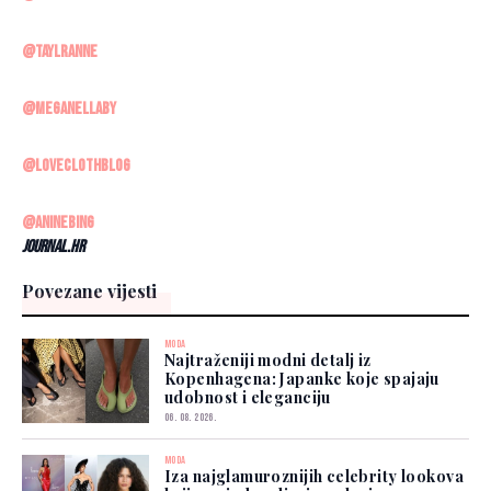
@taylranne
@meganellaby
@loveclothblog
@aninebing
Journal.hr
Povezane vijesti
MODA
Najtraženiji modni detalj iz
Kopenhagena: Japanke koje spajaju
udobnost i eleganciju
06. 08. 2026.
MODA
Iza najglamuroznijih celebrity lookova