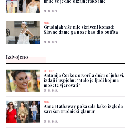
krije se jedno dizajnersko ime
06. 08. 2026.
MODA
Grudnjak više nije skriveni komad:
Slavne dame ga nose kao dio outfita
06. 08. 2026.
Izdvojeno
CELEBRITY
Antonija Čerkez otvorila dušu o ljubavi,
izdaji i uspjehu: "Malo je ljudi kojima
možete vjerovati"
05. 08. 2026.
MODA
Anne Hathaway pokazala kako izgleda
savršen trudnički glamur
05. 08. 2026.