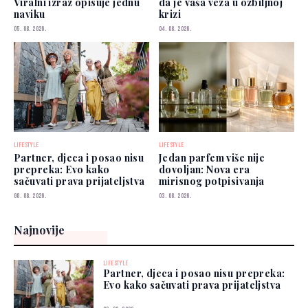
Viralni izraz opisuje jednu
da je vaša veza u ozbiljnoj
naviku
krizi
05. 08. 2026.
04. 08. 2026.
LIFESTYLE
LIFESTYLE
Partner, djeca i posao nisu
Jedan parfem više nije
prepreka: Evo kako
dovoljan: Nova era
sačuvati prava prijateljstva
mirisnog potpisivanja
06. 08. 2026.
03. 08. 2026.
Najnovije
LIFESTYLE
Partner, djeca i posao nisu prepreka:
Evo kako sačuvati prava prijateljstva