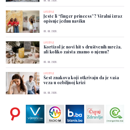
06. 08. 2026.
LIFESTYLE
Jeste li “finger princess”? Viralni izraz
opisuje jednu naviku
05. 08. 2026.
LIFESTYLE
Kortizol je novi hit s društvenih mreža,
ali koliko zaista znamo o njemu?
05. 08. 2026.
LIFESTYLE
Šest znakova koji otkrivaju da je vaša
veza u ozbiljnoj krizi
04. 08. 2026.