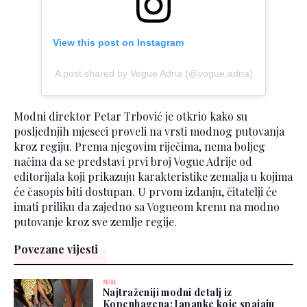
View this post on Instagram
A post shared by Vogue Adria (@vogue.adria)
Modni direktor Petar Trbović je otkrio kako su
posljednjih mjeseci proveli na vrsti modnog putovanja
kroz regiju. Prema njegovim riječima, nema boljeg
načina da se predstavi prvi broj Vogue Adrije od
editorijala koji prikazuju karakteristike zemalja u kojima
će časopis biti dostupan. U prvom izdanju, čitatelji će
imati priliku da zajedno sa Vogueom krenu na modno
putovanje kroz sve zemlje regije.
Povezane vijesti
MODA
Najtraženiji modni detalj iz
Kopenhagena: Japanke koje spajaju