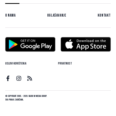
O nama
Oglašavanje
Kontakt
Uslovi korištenja
Privatnost
© Copyright 2005. - 2026. Radio M Media Group.
Sva prava zadržana.
Dizajn i programiranje:
Lampa.ba