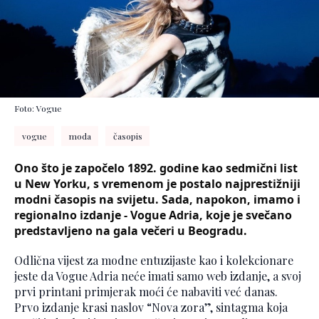
Foto: Vogue
vogue
moda
časopis
Ono što je započelo 1892. godine kao sedmični list
u New Yorku, s vremenom je postalo najprestižniji
modni časopis na svijetu. Sada, napokon, imamo i
regionalno izdanje - Vogue Adria, koje je svečano
predstavljeno na gala večeri u Beogradu.
Odlična vijest za modne entuzijaste kao i kolekcionare
jeste da Vogue Adria neće imati samo web izdanje, a svoj
prvi printani primjerak moći će nabaviti već danas.
Prvo izdanje krasi naslov “Nova zora”, sintagma koja