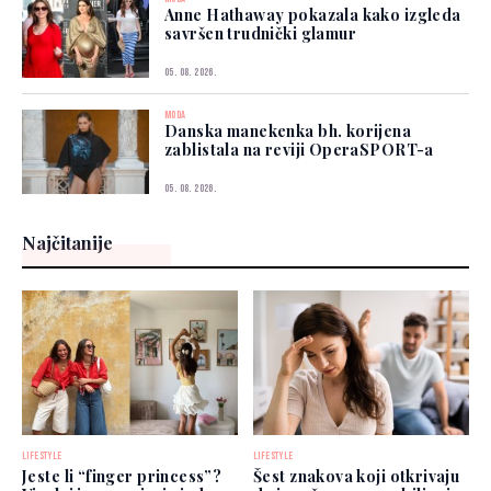
Anne Hathaway pokazala kako izgleda
savršen trudnički glamur
05. 08. 2026.
MODA
Danska manekenka bh. korijena
zablistala na reviji OperaSPORT-a
05. 08. 2026.
Najčitanije
LIFESTYLE
LIFESTYLE
Jeste li “finger princess”?
Šest znakova koji otkrivaju