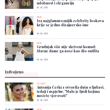
udobnost i eleganciju
06. 08. 2026.
MODA
Iza najglamuroznijih celebrity lookova
krije se jedno dizajnersko ime
06. 08. 2026.
MODA
Grudnjak više nije skriveni komad:
Slavne dame ga nose kao dio outfita
06. 08. 2026.
Izdvojeno
CELEBRITY
Antonija Čerkez otvorila dušu o ljubavi,
izdaji i uspjehu: "Malo je ljudi kojima
možete vjerovati"
05. 08. 2026.
MODA