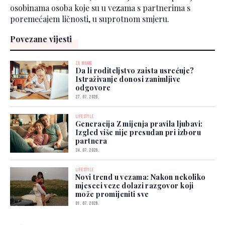
osobinama osoba koje su u vezama s partnerima s
poremećajem ličnosti, u suprotnom smjeru.
Povezane vijesti
ZA MAME
Da li roditeljstvo zaista usrećuje?
Istraživanje donosi zanimljive
odgovore
27. 07. 2026.
LIFESTYLE
Generacija Z mijenja pravila ljubavi:
Izgled više nije presudan pri izboru
partnera
24. 07. 2026.
LIFESTYLE
Novi trend u vezama: Nakon nekoliko
mjeseci veze dolazi razgovor koji
može promijeniti sve
01. 07. 2026.