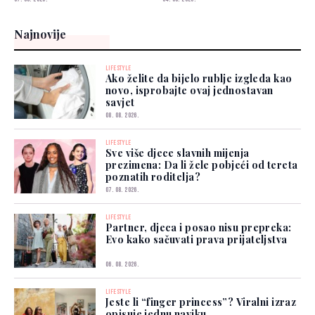
Najnovije
LIFESTYLE
Ako želite da bijelo rublje izgleda kao
novo, isprobajte ovaj jednostavan
savjet
08. 08. 2026.
LIFESTYLE
Sve više djece slavnih mijenja
prezimena: Da li žele pobjeći od tereta
poznatih roditelja?
07. 08. 2026.
LIFESTYLE
Partner, djeca i posao nisu prepreka:
Evo kako sačuvati prava prijateljstva
06. 08. 2026.
LIFESTYLE
Jeste li “finger princess”? Viralni izraz
opisuje jednu naviku