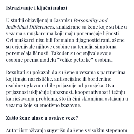
Istraživanje i ključni nalazi
U studiji objavljenoj u časopisu
Personality and
Individual Differences
, analizirane su žene koje su bile u
vezama s muškarcima koji imaju poremećaje ličnosti.
Ovi muškarci nisu bili formalno dijagnosticirani, ažene
su ocjenjivale njihove osobine na temelju simptoma
poremećaja ličnosti. Također su ocjenjivale svoje
osobine prema modelu “Velike petorke” osobina.
Rezultati su pokazali da su žene u vezama s partnerima
koji imaju narcističke, antisocijalne ili borderline
osobine uglavnom bile prijaznije od prosjeka. Ova
prijaznost uključuje ljubaznost, kooperativnost i težnju
ka rješavanju problema, što ih čini sklonijima ostajanju u
vezama koje su emotivno izazovne.
Zašto žene ulaze u ovakve veze?
Autori istraživanja sugerišu da žene s visokim stepenom