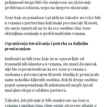
prijaznosti mogu biti više usmjerene na rješavanje
problema u odnosu, nego na njegovo okončanje.
Žene koje su pouzdane i praktične također su češće bile
u vezama s partnerima koji imaju poremećaje ličnosti,
što može upućivati na to da ove osobine čine žene
sklonijima ostajanju u problematičnim vezama.
Ograničenja istraživanja i potreba za daljnjim
proučavanjem
Sudionici su bili žene koje su se oporavljale od
traumatičnih iskustava u vezama, što znači da uzorak
nije bio reprezentativan za sve žene u vezama s
osobama s poremećajem ličnosti. Studija je proučavala
samo nekoliko ključnih osobina, dok bi druge osobine
poput samopouzdanja ili anksioznosti mogle igrati
značajnu ulogu u odabiru partnera.
Također, istraživanje je bilo usmjereno na žene u
vezama s muškarcima, čime ostaje otvoreno pitanje o