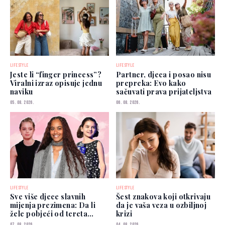
LIFESTYLE
LIFESTYLE
Jeste li “finger princess”?
Partner, djeca i posao nisu
Viralni izraz opisuje jednu
prepreka: Evo kako
naviku
sačuvati prava prijateljstva
05. 08. 2026.
06. 08. 2026.
LIFESTYLE
LIFESTYLE
Sve više djece slavnih
Šest znakova koji otkrivaju
mijenja prezimena: Da li
da je vaša veza u ozbiljnoj
žele pobjeći od tereta
krizi
poznatih roditelja?
07. 08. 2026.
04. 08. 2026.