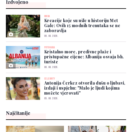
Izdvojeno
MODA
Kreacije koje su ušle u historiju Met
Gale: Ovih 15 modnih trenutaka se ne
zaboravlja
06. 08. 2026.
PUTOVANJA
Kristalno more, predivne plaže i
pristupačne cijene: Albanija osvaja bh.
turiste
06. 08. 2026.
CELEBRITY
Antonija Čerkez otvorila dušu o ljubavi,
izdaji i uspjehu: "Malo je ljudi kojima
možete vjerovati"
05. 08. 2026.
Najčitanije