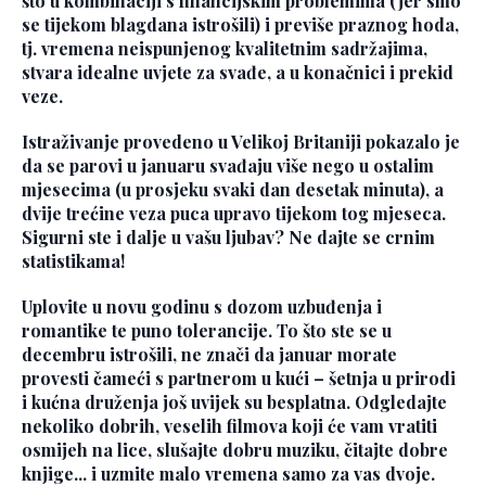
što u kombinaciji s financijskim problemima (jer smo
se tijekom blagdana istrošili) i previše praznog hoda,
tj. vremena neispunjenog kvalitetnim sadržajima,
stvara idealne uvjete za svađe, a u konačnici i prekid
veze.
Istraživanje provedeno u Velikoj Britaniji pokazalo je
da se parovi u januaru svađaju više nego u ostalim
mjesecima (u prosjeku svaki dan desetak minuta), a
dvije trećine veza puca upravo tijekom tog mjeseca.
Sigurni ste i dalje u vašu ljubav? Ne dajte se crnim
statistikama!
Uplovite u novu godinu s dozom uzbuđenja i
romantike te puno tolerancije. To što ste se u
decembru istrošili, ne znači da januar morate
provesti čameći s partnerom u kući – šetnja u prirodi
i kućna druženja još uvijek su besplatna. Odgledajte
nekoliko dobrih, veselih filmova koji će vam vratiti
osmijeh na lice, slušajte dobru muziku, čitajte dobre
knjige... i uzmite malo vremena samo za vas dvoje.