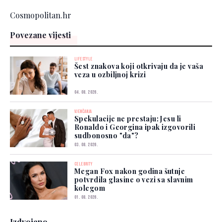
Cosmopolitan.hr
Povezane vijesti
LIFESTYLE
Šest znakova koji otkrivaju da je vaša
veza u ozbiljnoj krizi
04. 08. 2026.
VJENČANJA
Spekulacije ne prestaju: Jesu li
Ronaldo i Georgina ipak izgovorili
sudbonosno "da"?
03. 08. 2026.
CELEBRITY
Megan Fox nakon godina šutnje
potvrdila glasine o vezi sa slavnim
kolegom
01. 08. 2026.
Izdvojeno