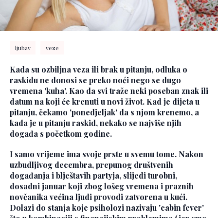
ljubav
veze
Kada su ozbiljna veza ili brak u pitanju, odluka o
raskidu ne donosi se preko noći nego se dugo
vremena 'kuha'. Kao da svi traže neki poseban znak ili
datum na koji će krenuti u novi život. Kad je dijeta u
pitanju, čekamo 'ponedjeljak' da s njom krenemo, a
kada je u pitanju raskid, nekako se najviše njih
događa s početkom godine.
I samo vrijeme ima svoje prste u svemu tome. Nakon
uzbudljivog decembra, prepunog društvenih
događanja i blještavih partyja, slijedi turobni,
dosadni januar koji zbog lošeg vremena i praznih
novčanika većina ljudi provodi zatvorena u kući.
Dolazi do stanja koje psiholozi nazivaju 'cabin fever'