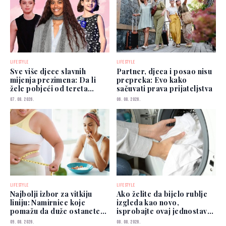
LIFESTYLE
LIFESTYLE
Sve više djece slavnih
Partner, djeca i posao nisu
mijenja prezimena: Da li
prepreka: Evo kako
žele pobjeći od tereta
sačuvati prava prijateljstva
poznatih roditelja?
07. 08. 2026.
06. 08. 2026.
LIFESTYLE
LIFESTYLE
Najbolji izbor za vitkiju
Ako želite da bijelo rublje
liniju: Namirnice koje
izgleda kao novo,
pomažu da duže ostanete
isprobajte ovaj jednostavan
siti
savjet
09. 08. 2026.
08. 08. 2026.