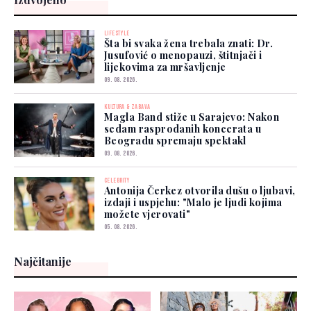
LIFESTYLE
Šta bi svaka žena trebala znati: Dr.
Jusufović o menopauzi, štitnjači i
lijekovima za mršavljenje
09. 08. 2026.
KULTURA & ZABAVA
Magla Band stiže u Sarajevo: Nakon
sedam rasprodanih koncerata u
Beogradu spremaju spektakl
09. 08. 2026.
CELEBRITY
Antonija Čerkez otvorila dušu o ljubavi,
izdaji i uspjehu: "Malo je ljudi kojima
možete vjerovati"
05. 08. 2026.
Najčitanije