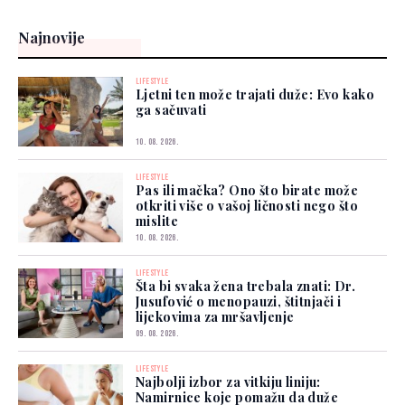
Najnovije
LIFESTYLE
Ljetni ten može trajati duže: Evo kako
ga sačuvati
10. 08. 2026.
LIFESTYLE
Pas ili mačka? Ono što birate može
otkriti više o vašoj ličnosti nego što
mislite
10. 08. 2026.
LIFESTYLE
Šta bi svaka žena trebala znati: Dr.
Jusufović o menopauzi, štitnjači i
lijekovima za mršavljenje
09. 08. 2026.
LIFESTYLE
Najbolji izbor za vitkiju liniju:
Namirnice koje pomažu da duže