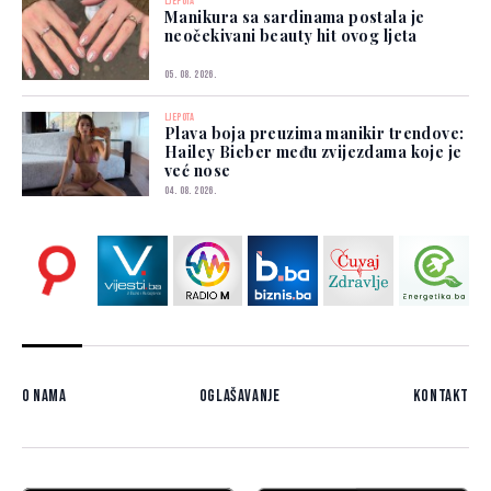
LJEPOTA
Manikura sa sardinama postala je
neočekivani beauty hit ovog ljeta
05. 08. 2026.
LJEPOTA
Plava boja preuzima manikir trendove:
Hailey Bieber među zvijezdama koje je
već nose
04. 08. 2026.
O nama
Oglašavanje
Kontakt