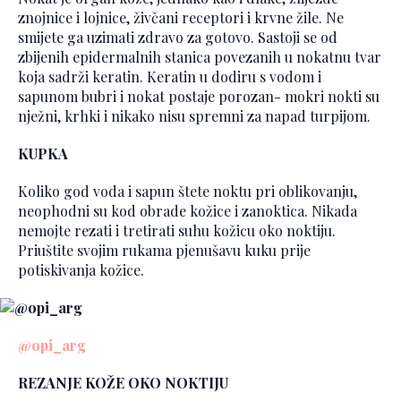
znojnice i lojnice, živčani receptori i krvne žile. Ne
smijete ga uzimati zdravo za gotovo. Sastoji se od
zbijenih epidermalnih stanica povezanih u nokatnu tvar
koja sadrži keratin. Keratin u dodiru s vodom i
sapunom bubri i nokat postaje porozan- mokri nokti su
nježni, krhki i nikako nisu spremni za napad turpijom.
KUPKA
Koliko god voda i sapun štete noktu pri oblikovanju,
neophodni su kod obrade kožice i zanoktica. Nikada
nemojte rezati i tretirati suhu kožicu oko noktiju.
Priuštite svojim rukama pjenušavu kuku prije
potiskivanja kožice.
@opi_arg
REZANJE KOŽE OKO NOKTIJU