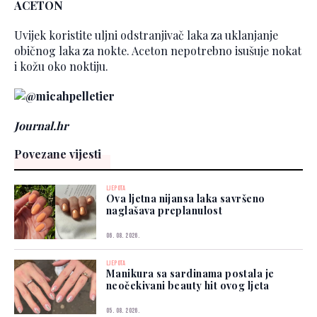
ACETON
Uvijek koristite uljni odstranjivač laka za uklanjanje
običnog laka za nokte. Aceton nepotrebno isušuje nokat
i kožu oko noktiju.
Journal.hr
Povezane vijesti
LJEPOTA
Ova ljetna nijansa laka savršeno
naglašava preplanulost
06. 08. 2026.
LJEPOTA
Manikura sa sardinama postala je
neočekivani beauty hit ovog ljeta
05. 08. 2026.