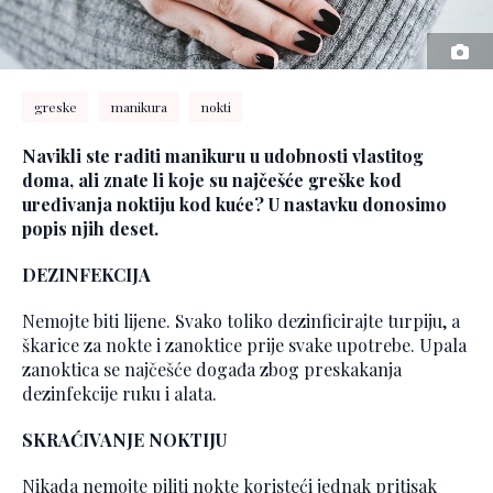
greske
manikura
nokti
Navikli ste raditi manikuru u udobnosti vlastitog
doma, ali znate li koje su najčešće greške kod
uređivanja noktiju kod kuće? U nastavku donosimo
popis njih deset.
DEZINFEKCIJA
Nemojte biti lijene. Svako toliko dezinficirajte turpiju, a
škarice za nokte i zanoktice prije svake upotrebe. Upala
zanoktica se najčešće događa zbog preskakanja
dezinfekcije ruku i alata.
SKRAĆIVANJE NOKTIJU
Nikada nemojte piliti nokte koristeći jednak pritisak