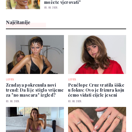
možete vjerovati"
05. 08. 2026.
Najčitanije
LJEPOTA
LJEPOTA
Zendaya pokrenula novi
Penélope Cruz vratila šiške
trend: Da li je stiglo vrijeme
u fokus: Ovo je frizura koju
za "no mascara" izgled?
ćemo viđati cijele jeseni
03. 08. 2026.
03. 08. 2026.