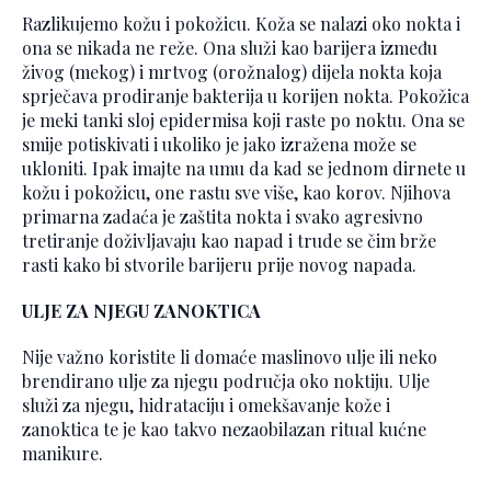
Razlikujemo kožu i pokožicu. Koža se nalazi oko nokta i
ona se nikada ne reže. Ona služi kao barijera između
živog (mekog) i mrtvog (orožnalog) dijela nokta koja
sprječava prodiranje bakterija u korijen nokta. Pokožica
je meki tanki sloj epidermisa koji raste po noktu. Ona se
smije potiskivati i ukoliko je jako izražena može se
ukloniti. Ipak imajte na umu da kad se jednom dirnete u
kožu i pokožicu, one rastu sve više, kao korov. Njihova
primarna zadaća je zaštita nokta i svako agresivno
tretiranje doživljavaju kao napad i trude se čim brže
rasti kako bi stvorile barijeru prije novog napada.
ULJE ZA NJEGU ZANOKTICA
Nije važno koristite li domaće maslinovo ulje ili neko
brendirano ulje za njegu područja oko noktiju. Ulje
služi za njegu, hidrataciju i omekšavanje kože i
zanoktica te je kao takvo nezaobilazan ritual kućne
manikure.