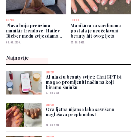
LJEPOTA
LJEPOTA
Plava boja preuzima
Manikura sa sardinama
manikir trendove: Hailey
postala je neočekivani
Bieber među zvijezdama
beauty hit ovog ljeta
koje je već nose
04. 08. 2026.
05. 08. 2026.
Najnovije
LJEPOTA
AI ulazi u beauty svijet: ChatGPT bi
mogao promijeniti način na koji
biramo šminku
07. 08. 2026.
LJEPOTA
Ova ljetna nijansa laka savršeno
naglašava preplanulost
06. 08. 2026.