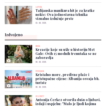
LJEPOTA
Talijanska manikura hit je za kratke
nokte: Ova jednostavna tehnika
vizualno izdužuje prste
03. 08. 2026.
Izdvojeno
MODA
Kreacije koje su ušle u historiju Met
Gale: Ovih 15 modnih trenutaka se ne
zaboravlja
06. 08. 2026.
PUTOVANJA
Kristalno more, predivne plaže i
pristupačne cijene: Albanija osvaja bh.
turiste
06. 08. 2026.
CELEBRITY
Antonija Čerkez otvorila dušu o ljubavi,
izdaji i uspjehu: "Malo je ljudi kojima