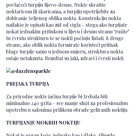
povlačeći turpiju lijevo-desno. Nokte skratite
noktaricom ili škaricama, a turpiju upotrijebite za
dobivanje željenog oblika nokta. Konstrukciju nokta
najlakše je opisati kao zid od cigla – stoga ako turpijate
nokat jednakim pritiskom u lijevu i desnu stranu ‘rušite’
tu čvrstu strukturu te se nokti počinju listati. S druge
strane, ako oblik nokta formirate koristeći pritisak
blage turpije samo u jednom smjeru, struktura nokta
ostaje netaknuta. Rezultat su jaki, zdravi i čvrsti nokti.
PREJAKA TURPIJA
Za prirodne nokte jačina turpije bi trebala biti
minimalno 240 grita – sve manje služi za profesionalnu
upotrebu u salonima prilikom obrade geliranih noktiju.
TURPIJANJE MOKRIH NOKTIJU
Nokat je organ kože, jednako kao i dlake, žlijezde