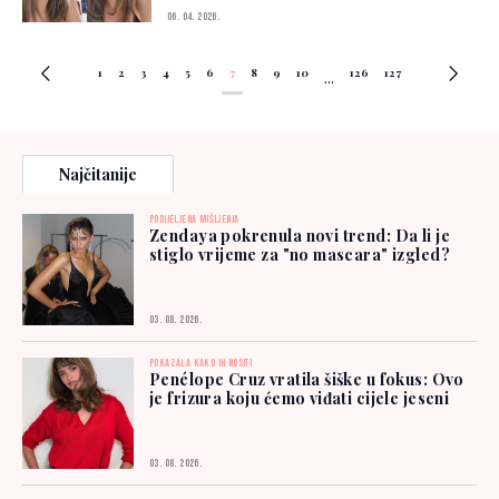
06. 04. 2026.
1
2
3
4
5
6
7
8
9
10
126
127
...
Najčitanije
PODIJELJENA MIŠLJENJA
Zendaya pokrenula novi trend: Da li je
stiglo vrijeme za "no mascara" izgled?
03. 08. 2026.
POKAZALA KAKO IH NOSITI
Penélope Cruz vratila šiške u fokus: Ovo
je frizura koju ćemo viđati cijele jeseni
03. 08. 2026.