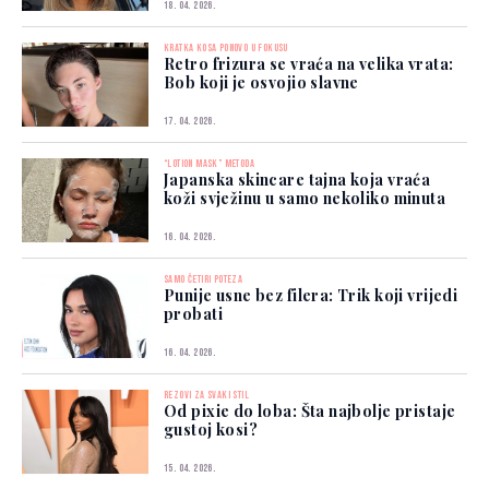
18. 04. 2026.
KRATKA KOSA PONOVO U FOKUSU
Retro frizura se vraća na velika vrata:
Bob koji je osvojio slavne
17. 04. 2026.
“LOTION MASK” METODA
Japanska skincare tajna koja vraća
koži svježinu u samo nekoliko minuta
16. 04. 2026.
SAMO ČETIRI POTEZA
Punije usne bez filera: Trik koji vrijedi
probati
16. 04. 2026.
REZOVI ZA SVAKI STIL
Od pixie do loba: Šta najbolje pristaje
gustoj kosi?
15. 04. 2026.