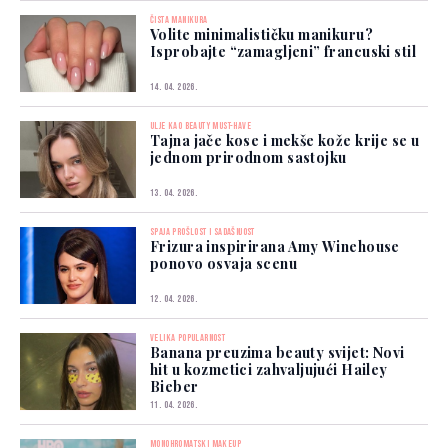
ČISTA MANIKURA
Volite minimalističku manikuru?
Isprobajte “zamagljeni” francuski stil
14. 04. 2026.
ULJE KAO BEAUTY MUST-HAVE
Tajna jače kose i mekše kože krije se u
jednom prirodnom sastojku
13. 04. 2026.
SPAJA PROŠLOST I SADAŠNJOST
Frizura inspirirana Amy Winehouse
ponovo osvaja scenu
12. 04. 2026.
VELIKA POPULARNOST
Banana preuzima beauty svijet: Novi
hit u kozmetici zahvaljujući Hailey
Bieber
11. 04. 2026.
MONOHROMATSKI MAKEUP