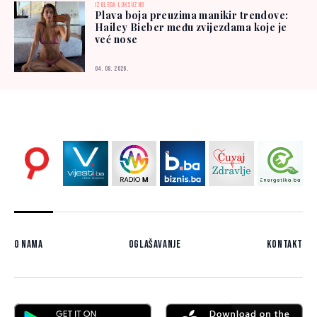
IZGLEDA LUKSUZNO
Plava boja preuzima manikir trendove:
Hailey Bieber među zvijezdama koje je
već nose
04. 08. 2026.
O nama
Oglašavanje
Kontakt