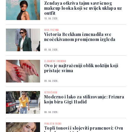
Zendaya otkriva tajnu savršenog
makeup looka koji se uvijek uklapa uz
outfit
10. 04. 2026.
NOVA FRIZURA
Victoria Beckham iznenadila sve
neočekivanom promjenom izgleda
09. 04. 2026.
ELEGANTNI I MODERNI
Ovo je najtraženiji oblik noktiju koji
pristaje svima
09. 04. 2026.
RETRO ŠARM
Moderno i lako za stilizovanje: Frizura
koju bira Gigi Hadid
08. 04. 2026.
PROLJETNI TREND
Topli tonovi i slojeviti pramenovi: Ovu