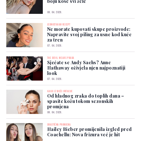
boju kose svi žele
08. 04. 2026.
JEDNOSTAVAN RECEPT
Ne morate kupovati skupe proizvode:
Napravite svoj piling za usne kod kuće
za tren
07. 04. 2026.
THE DEVIL WEARS PRADA
Sjećate se Andy Sachs? Anne
Hathaway oživjela njen najpoznatiji
look
07. 04. 2026.
KAKO IZBJEĆI IRITACIJE
Od hladnog zraka do toplih dana –
spasite kožu tokom sezonskih
promjena
06. 04. 2026.
DRASTIČNA PROMJENA
Hailey Bieber promijenila izgled pred
Coachellu: Nova frizura već je hit