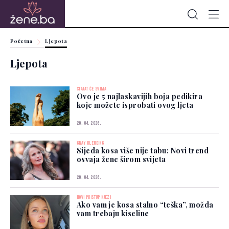
Početna
Ljepota
Ljepota
STAJAT ĆE SVIMA
Ovo je 5 najlaskavijih boja pedikira
koje možete isprobati ovog ljeta
20. 04. 2026.
GRAY BLENDING
Sijeda kosa više nije tabu: Novi trend
osvaja žene širom svijeta
20. 04. 2026.
NOVI PRISTUP NJEZI
Ako vam je kosa stalno “teška”, možda
vam trebaju kiseline