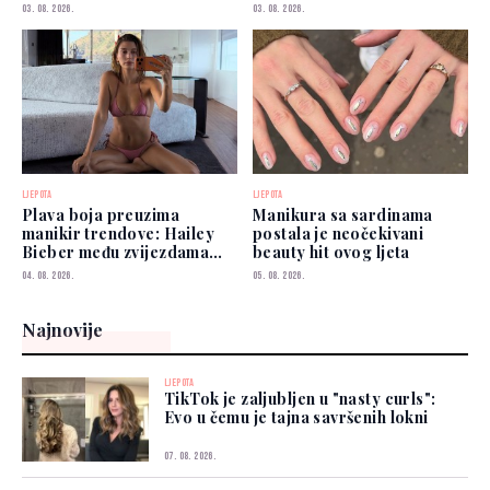
03. 08. 2026.
03. 08. 2026.
LJEPOTA
LJEPOTA
Plava boja preuzima
Manikura sa sardinama
manikir trendove: Hailey
postala je neočekivani
Bieber među zvijezdama
beauty hit ovog ljeta
koje je već nose
04. 08. 2026.
05. 08. 2026.
Najnovije
LJEPOTA
TikTok je zaljubljen u "nasty curls":
Evo u čemu je tajna savršenih lokni
07. 08. 2026.