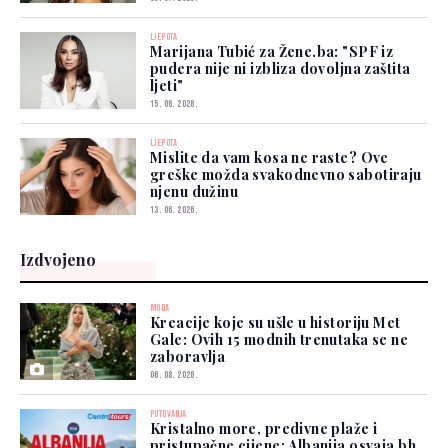
LJEPOTA
Marijana Tubić za Žene.ba: "SPF iz
pudera nije ni izbliza dovoljna zaštita
ljeti"
15. 06. 2026.
LJEPOTA
Mislite da vam kosa ne raste? Ove
greške možda svakodnevno sabotiraju
njenu dužinu
13. 06. 2026.
Izdvojeno
MODA
Kreacije koje su ušle u historiju Met
Gale: Ovih 15 modnih trenutaka se ne
zaboravlja
06. 08. 2026.
PUTOVANJA
Kristalno more, predivne plaže i
pristupačne cijene: Albanija osvaja bh.