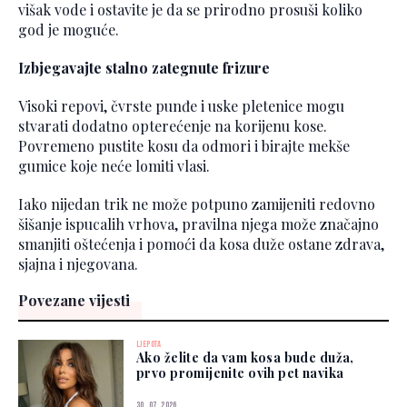
višak vode i ostavite je da se prirodno prosuši koliko
god je moguće.
Izbjegavajte stalno zategnute frizure
Visoki repovi, čvrste punđe i uske pletenice mogu
stvarati dodatno opterećenje na korijenu kose.
Povremeno pustite kosu da odmori i birajte mekše
gumice koje neće lomiti vlasi.
Iako nijedan trik ne može potpuno zamijeniti redovno
šišanje ispucalih vrhova, pravilna njega može značajno
smanjiti oštećenja i pomoći da kosa duže ostane zdrava,
sjajna i njegovana.
Povezane vijesti
LJEPOTA
Ako želite da vam kosa bude duža,
prvo promijenite ovih pet navika
30. 07. 2026.