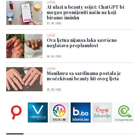
LJEPOTA
AI ulazi u beauty svijet: ChatGPT bi
mogao promijeniti način na koji
biramo šminku
07. 08. 2026.
LJEPOTA
Ova ljetna nijansa laka savršeno
naglašava preplanulost
06. 08. 2026.
LJEPOTA
Manikura sa sardinama postala je
neočekivani beauty hit ovog ljeta
05. 08. 2026.