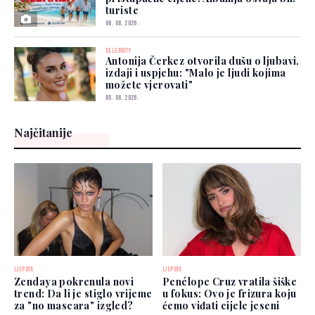
turiste
06. 08. 2026.
CELEBRITY
Antonija Čerkez otvorila dušu o ljubavi,
izdaji i uspjehu: "Malo je ljudi kojima
možete vjerovati"
05. 08. 2026.
Najčitanije
LJEPOTA
LJEPOTA
Zendaya pokrenula novi
Penélope Cruz vratila šiške
trend: Da li je stiglo vrijeme
u fokus: Ovo je frizura koju
za "no mascara" izgled?
ćemo viđati cijele jeseni