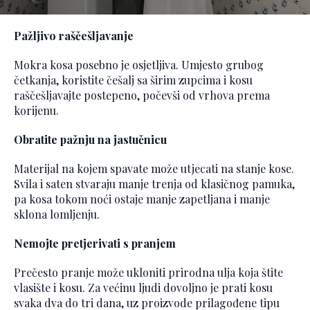
Pažljivo raščešljavanje
Mokra kosa posebno je osjetljiva. Umjesto grubog
četkanja, koristite češalj sa širim zupcima i kosu
raščešljavajte postepeno, počevši od vrhova prema
korijenu.
Obratite pažnju na jastučnicu
Materijal na kojem spavate može utjecati na stanje kose.
Svila i saten stvaraju manje trenja od klasičnog pamuka,
pa kosa tokom noći ostaje manje zapetljana i manje
sklona lomljenju.
Nemojte pretjerivati s pranjem
Prečesto pranje može ukloniti prirodna ulja koja štite
vlasište i kosu. Za većinu ljudi dovoljno je prati kosu
svaka dva do tri dana, uz proizvode prilagođene tipu