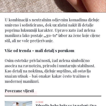
U kombinaciji s neutralnim odjevnim komadima djeluje
smireno i sofisticirano, dok uz zlatni nakit ili detalje
poprima luksuzniji karakter. Upravo zato žad zelena
manikura lako postaje „go-to“ izbor za žene koje cijene
stil, ali ne vole pretjerivanje.
Više od trenda – mali detalj s porukom
Osim estetske privlačnosti, žad zelena simbolično
asocira na ravnotežu, prirodu i unutarnju stabilnost.
Kao detalj na noktima, djeluje suptilno, ali ostavlja
snažan utisak – baš onakav kakav često tražimo u
modernoj manikuri.
Povezane vijesti
ZA MAME
Zdravlje bebe krije se i u peleni: Ovo