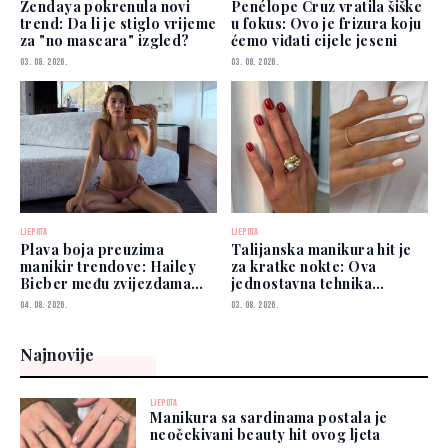
Zendaya pokrenula novi
Penélope Cruz vratila šiške
trend: Da li je stiglo vrijeme
u fokus: Ovo je frizura koju
za "no mascara" izgled?
ćemo viđati cijele jeseni
03. 08. 2026.
03. 08. 2026.
LJEPOTA
LJEPOTA
Plava boja preuzima
Talijanska manikura hit je
manikir trendove: Hailey
za kratke nokte: Ova
Bieber među zvijezdama
jednostavna tehnika
koje je već nose
vizualno izdužuje prste
04. 08. 2026.
03. 08. 2026.
Najnovije
LJEPOTA
Manikura sa sardinama postala je
neočekivani beauty hit ovog ljeta