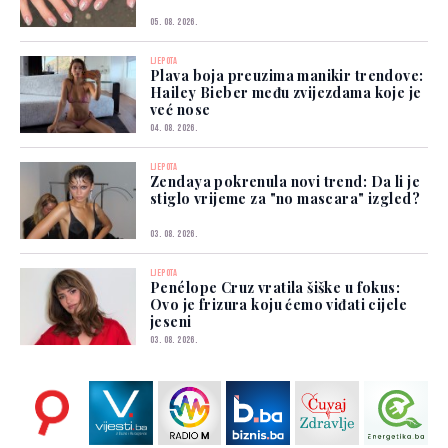
05. 08. 2026.
LJEPOTA
Plava boja preuzima manikir trendove:
Hailey Bieber među zvijezdama koje je
već nose
04. 08. 2026.
LJEPOTA
Zendaya pokrenula novi trend: Da li je
stiglo vrijeme za "no mascara" izgled?
03. 08. 2026.
LJEPOTA
Penélope Cruz vratila šiške u fokus:
Ovo je frizura koju ćemo viđati cijele
jeseni
03. 08. 2026.