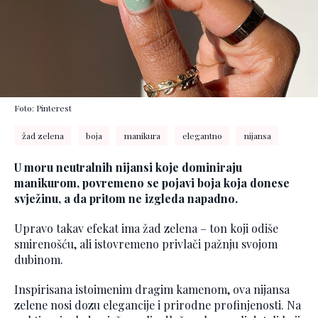
Foto: Pinterest
žad zelena
boja
manikura
elegantno
nijansa
U moru neutralnih nijansi koje dominiraju
manikurom, povremeno se pojavi boja koja donese
svježinu, a da pritom ne izgleda napadno.
Upravo takav efekat ima žad zelena – ton koji odiše
smirenošću, ali istovremeno privlači pažnju svojom
dubinom.
Inspirisana istoimenim dragim kamenom, ova nijansa
zelene nosi dozu elegancije i prirodne profinjenosti. Na