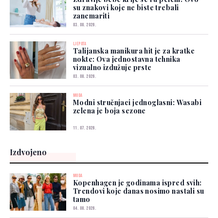
su znakovi koje ne biste trebali
zanemariti
03. 08. 2026.
LJEPOTA
Talijanska manikura hit je za kratke
nokte: Ova jednostavna tehnika
vizualno izdužuje prste
03. 08. 2026.
MODA
Modni stručnjaci jednoglasni: Wasabi
zelena je boja sezone
11. 07. 2026.
Izdvojeno
MODA
Kopenhagen je godinama ispred svih:
Trendovi koje danas nosimo nastali su
tamo
04. 08. 2026.