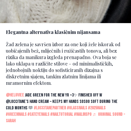
Elegantna alternativa klasičnim nijansama
Žad zelena je savršen izbor za one koji žele iskorak od
uobičajenih bež, mliječnih i ružičastih tonova, ali bez
rizika da manikura izgleda prenapadno. Ova boja se
lako uklapa u različite stilove – od minimalističkih,
jednobojnih noktiju do sofisticiranih dizajna s
diskretnim sjajem, tankim zlatnim linijama ili
mramornim efektom.
@heluviee
jade green for the new yr <3✨ finished off w
@LOCCITANE’s hand cream ~ keeps my hands sosoo soft during the
cold months 🫶
#loccitanepartner
#glassnails
#2025nails
#greennails
#cateyenails
#nailtutorial
#nailinspo
♬ original sound -
Sarah