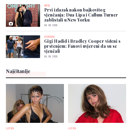
MODA
Prvi izlazak nakon bajkovitog
vjenčanja: Dua Lipa i Callum Turner
zablistali u New Yorku
04. 08. 2026.
VJENČANJA
Gigi Hadid i Bradley Cooper viđeni s
prstenjem: Fanovi uvjereni da su se
vjenčali
04. 08. 2026.
Najčitanije
LJEPOTA
LJEPOTA