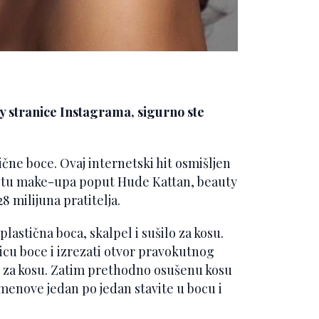
ty stranice Instagrama, sigurno ste
tične boce. Ovaj internetski hit osmišljen
svijetu make-upa poput Hude Kattan, beauty
8 milijuna pratitelja.
lastična boca, skalpel i sušilo za kosu.
icu boce i izrezati otvor pravokutnog
ilo za kosu. Zatim prethodno osušenu kosu
menove jedan po jedan stavite u bocu i