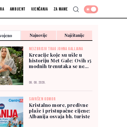
fra
Ambijent
Vjenčanja
Za mame
Najnovije
Najčitanije
vojeno
NEIZBRISIV TRAG JOHNA GALLIANA
Kreacije koje su ušle u
historiju Met Gale: Ovih 15
modnih trenutaka se ne
zaboravlja
06. 08. 2026.
SAVRŠEN ODMOR
Kristalno more, predivne
plaže i pristupačne cijene:
Albanija osvaja bh. turiste