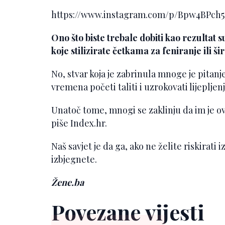
https://www.instagram.com/p/Bpw4BPc
Ono što biste trebale dobiti kao rezultat 
koje stilizirate četkama za feniranje ili š
No, stvar koja je zabrinula mnoge je pitanj
vremena početi taliti i uzrokovati lijepljen
Unatoč tome, mnogi se zaklinju da im je o
piše Index.hr.
Naš savjet je da ga, ako ne želite riskirati i
izbjegnete.
Žene.ba
Povezane vijesti