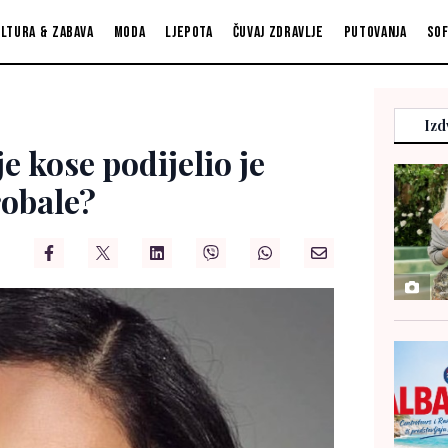
ltura & zabava
Moda
Ljepota
Čuvaj zdravlje
Putovanja
So
Izd
je kose podijelio je
robale?