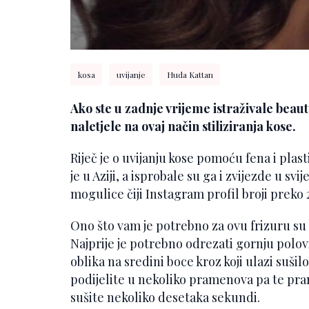
kosa
uvijanje
Huda Kattan
Ako ste u zadnje vrijeme istraživale beau
naletjele na ovaj način stiliziranja kose.
Riječ je o uvijanju kose pomoću fena i plas
je u Aziji, a isprobale su ga i zvijezde u 
mogulice čiji Instagram profil broji preko 2
Ono što vam je potrebno za ovu frizuru su p
Najprije je potrebno odrezati gornju polov
oblika na sredini boce kroz koji ulazi suš
podijelite u nekoliko pramenova pa te pra
sušite nekoliko desetaka sekundi.