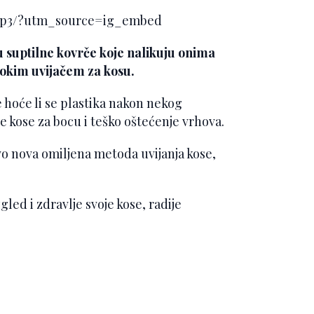
h5p3/?utm_source=ig_embed
su suptilne kovrče koje nalikuju onima
irokim uvijačem za kosu.
e hoće li se plastika nakon nekog
je kose za bocu i teško oštećenje vrhova.
vo nova omiljena metoda uvijanja kose,
zgled i zdravlje svoje kose, radije