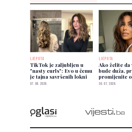
LJEPOTA
LJEPOTA
TikTok je zaljubljen u
Ako želite da
"nasty curls": Evo u čemu
bude duža, p
je tajna savršenih lokni
promijenite o
navika
07. 08. 2026.
30. 07. 2026.