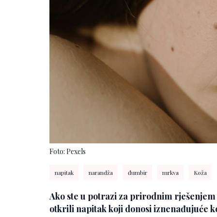
Foto: Pexels
napitak
narandža
đumbir
mrkva
Koža
Ako ste u potrazi za prirodnim rješenjem 
otkrili napitak koji donosi iznenađujuće ko