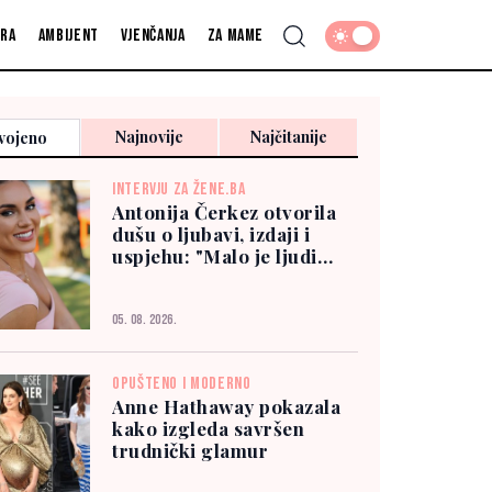
fra
Ambijent
Vjenčanja
Za mame
Najnovije
Najčitanije
vojeno
INTERVJU ZA ŽENE.BA
Antonija Čerkez otvorila
dušu o ljubavi, izdaji i
uspjehu: "Malo je ljudi
kojima možete vjerovati"
05. 08. 2026.
OPUŠTENO I MODERNO
Anne Hathaway pokazala
kako izgleda savršen
trudnički glamur