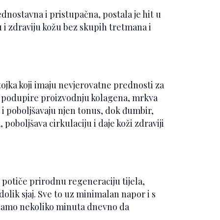
nostavna i pristupačna, postala je hit u
u i zdraviju kožu bez skupih tretmana i
tojka koji imaju nevjerovatne prednosti za
ji podupire proizvodnju kolagena, mrkva
u i poboljšavaju njen tonus, dok đumbir,
oboljšava cirkulaciju i daje koži zdraviji
potiče prirodnu regeneraciju tijela,
olik sjaj. Sve to uz minimalan napor i s
e samo nekoliko minuta dnevno da