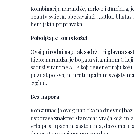
Kombinacija narandže, mrkve i đumbira, jed
beauty svijetu, obećavajući glatku, blistav
hemijskih pripravaka.
Poboljšajte tonus kože!
Ovaj prirodni napitak sadrži tri glavna sas
tijelo: narandža je bogata vitaminom C ko
sadrži vitamine A i B koji regeneriraju kož
poznat po svojim protuupalnim svojstvima, p
izgled.
Bez napora
Konzumacija ovog napitka na dnevnoj bazi 
usporava znakove starenja i vraća koži mlad
vrlo pristupačnim sastojcima, dovoljno j
donesete promjene na svom licu.