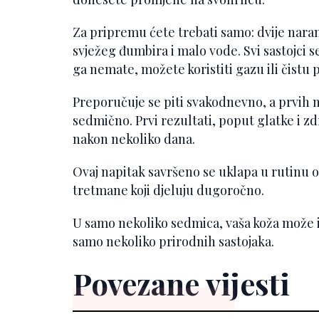
Za pripremu ćete trebati samo: dvije naran
svježeg đumbira i malo vode. Svi sastojci s
ga nemate, možete koristiti gazu ili čistu
Preporučuje se piti svakodnevno, a prvih 
sedmično. Prvi rezultati, poput glatke i zd
nakon nekoliko dana.
Ovaj napitak savršeno se uklapa u rutinu o
tretmane koji djeluju dugoročno.
U samo nekoliko sedmica, vaša koža može 
samo nekoliko prirodnih sastojaka.
Povezane vijesti