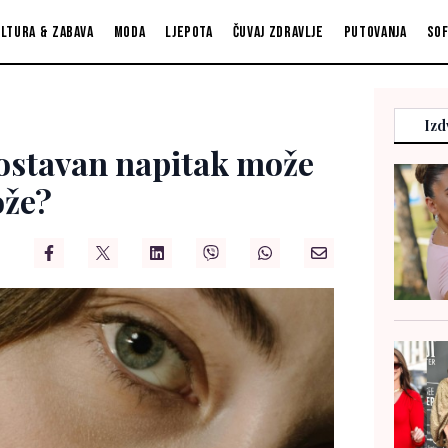
ltura & zabava
Moda
Ljepota
Čuvaj zdravlje
Putovanja
So
Izd
ostavan napitak može
ože?