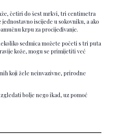
že, četiri do šest mrkvi, tri centimetra
e jednostavno iscijede u sokovniku, a ako
 pamučnu krpu za procijeđivanje.
nekoliko sedmica možete početi s tri puta
ravije kože, mogu se primijetiti već
nih koji žele neinvazivne, prirodne
izgledati bolje nego ikad, uz pomoć