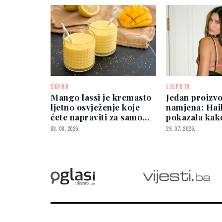
SOFRA
LJEPOTA
Mango lassi je kremasto
Jedan proizvo
ljetno osvježenje koje
namjena: Hai
ćete napraviti za samo
pokazala kako
nekoliko minuta
prirodan glo
03. 08. 2026.
29. 07. 2026.