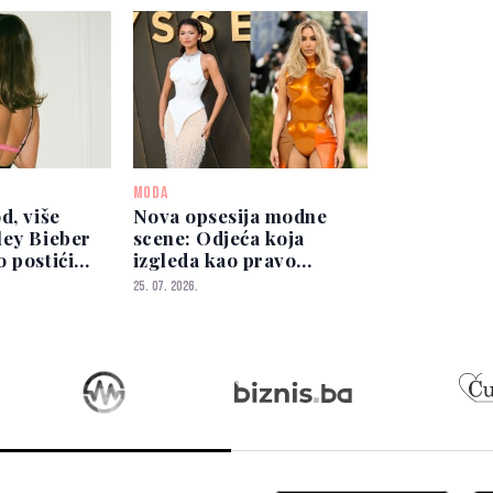
MODA
d, više
Nova opsesija modne
ley Bieber
scene: Odjeća koja
 postići
izgleda kao pravo
w
ljudsko tijelo
25. 07. 2026.