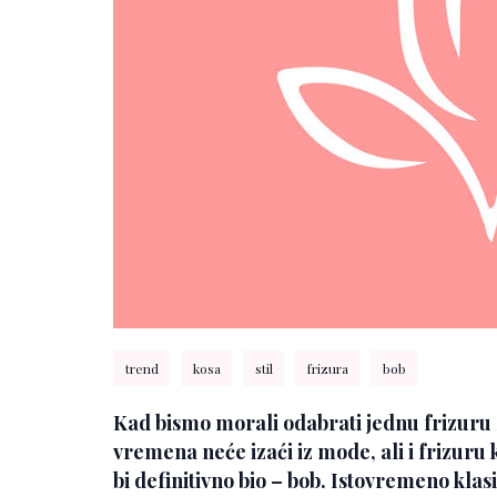
trend
kosa
stil
frizura
bob
Kad bismo morali odabrati jednu frizuru z
vremena neće izaći iz mode, ali i frizuru k
bi definitivno bio – bob. Istovremeno klas