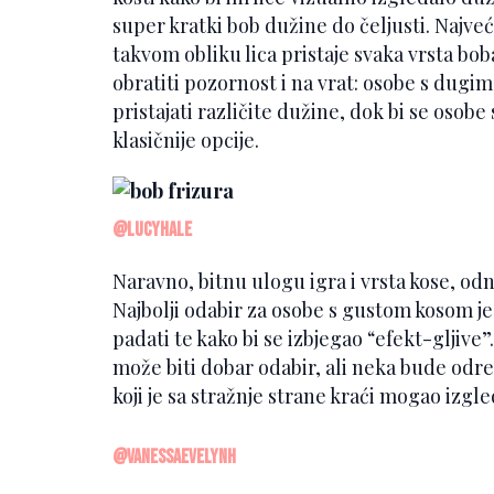
super kratki bob dužine do čeljusti. Najveć
takvom obliku lica pristaje svaka vrsta boba
obratiti pozornost i na vrat: osobe s dugi
pristajati različite dužine, dok bi se osobe
klasičnije opcije.
@lucyhale
Naravno, bitnu ulogu igra i vrsta kose, odn
Najbolji odabir za osobe s gustom kosom je
padati te kako bi se izbjegao “efekt-gljive”
može biti dobar odabir, ali neka bude odrez
koji je sa stražnje strane kraći mogao izgl
@vanessaevelynh