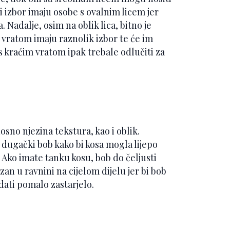
i izbor imaju osobe s ovalnim licem jer
. Nadalje, osim na oblik lica, bitno je
m vratom imaju raznolik izbor te će im
 s kraćim vratom ipak trebale odlučiti za
osno njezina tekstura, kao i oblik.
 dugački bob kako bi kosa mogla lijepo
. Ako imate tanku kosu, bob do čeljusti
an u ravnini na cijelom dijelu jer bi bob
edati pomalo zastarjelo.