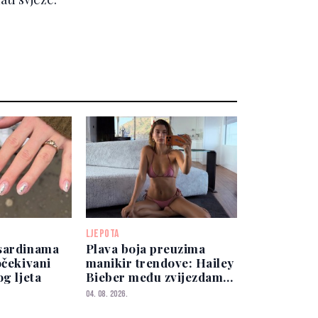
LJEPOTA
sardinama
Plava boja preuzima
očekivani
manikir trendove: Hailey
og ljeta
Bieber među zvijezdama
koje je već nose
04. 08. 2026.