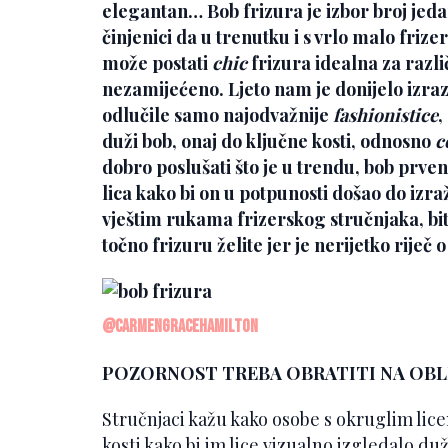
elegantan… Bob frizura je izbor broj jeda
činjenici da u trenutku i s vrlo malo frizer
može postati
chic
frizura idealna za razli
nezamijećeno. Ljeto nam je donijelo izraz
odlučile samo najodvažnije
fashionistice
,
duži bob, onaj do ključne kosti, odnosno
c
dobro poslušati što je u trendu, bob prven
lica kako bi on u potpunosti došao do izraž
vještim rukama frizerskog stručnjaka, bi
točno frizuru želite jer je nerijetko riječ 
@carmengracehamilton
POZORNOST TREBA OBRATITI NA OBLIK
Stručnjaci kažu kako osobe s okruglim lice
kosti kako bi im lice vizualno izgledalo du