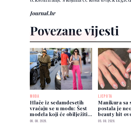
Journal.hr
Povezane vijesti
MODA
LJEPOTA
Hlače iz sedamdesetih
Manikura sa 
vraćaju se u modu: Šest
postala je ne
modela koji će obilježiti
beauty hit ov
sezonu
06. 08. 2026.
05. 08. 2026.