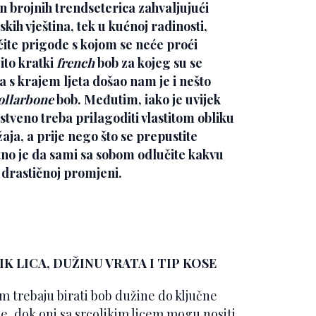
n brojnih trendseterica zahvaljujući
skih vještina, tek u kućnoj radinosti,
čite prigode s kojom se neće proći
ito kratki
french
bob za kojeg su se
 a s krajem ljeta došao nam je i nešto
ollarbone
bob. Međutim, iako je uvijek
stveno treba prilagoditi vlastitom obliku
aja, a prije nego što se prepustite
tno je da sami sa sobom odlučite kakvu
o drastičnoj promjeni.
 LICA, DUŽINU VRATA I TIP KOSE
m trebaju birati bob dužine do ključne
že, dok oni sa srcolikim licem mogu nositi