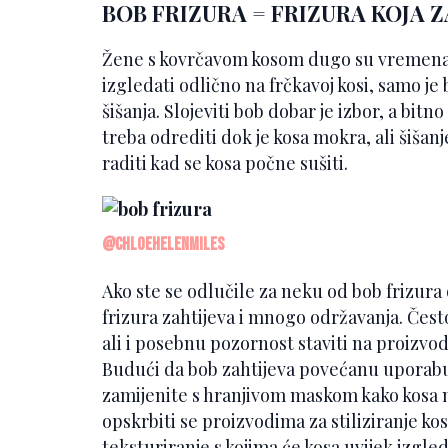
BOB FRIZURA = FRIZURA KOJA 
Žene s kovrčavom kosom dugo su vremena 
izgledati odlično na frčkavoj kosi, samo je
šišanja. Slojeviti bob dobar je izbor, a bitn
treba odrediti dok je kosa mokra, ali šišanj
raditi kad se kosa počne sušiti.
@chloehelenmiles
Ako ste se odlučile za neku od bob frizura
frizura zahtijeva i mnogo održavanja. Često 
ali i posebnu pozornost staviti na proizvod
Budući da bob zahtijeva povećanu uporabu 
zamijenite s hranjivom maskom kako kosa ne
opskrbiti se proizvodima za stiliziranje kos
teksturiranje s kojima će kosa uvijek izgled