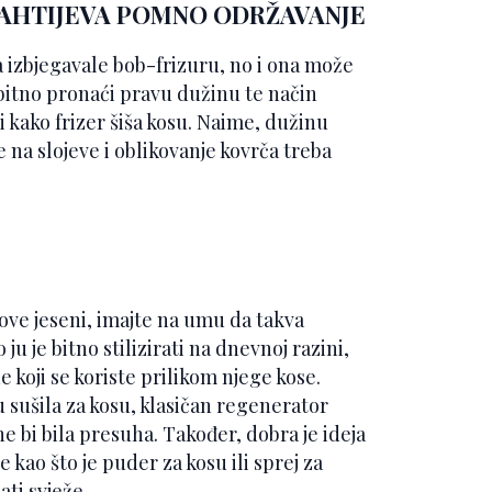
ZAHTIJEVA POMNO ODRŽAVANJE
izbjegavale bob-frizuru, no i ona može
 bitno pronaći pravu dužinu te način
o i kako frizer šiša kosu. Naime, dužinu
e na slojeve i oblikovanje kovrča treba
 ove jeseni, imajte na umu da takva
ju je bitno stilizirati na dnevnoj razini,
e koji se koriste prilikom njege kose.
sušila za kosu, klasičan regenerator
 bi bila presuha. Također, dobra je ideja
e kao što je puder za kosu ili sprej za
ati svježe.