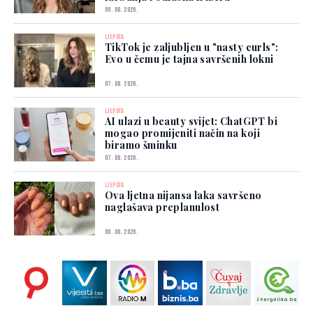
09. 08. 2026.
LJEPOTA
TikTok je zaljubljen u "nasty curls":
Evo u čemu je tajna savršenih lokni
07. 08. 2026.
LJEPOTA
AI ulazi u beauty svijet: ChatGPT bi
mogao promijeniti način na koji
biramo šminku
07. 08. 2026.
LJEPOTA
Ova ljetna nijansa laka savršeno
naglašava preplanulost
06. 08. 2026.