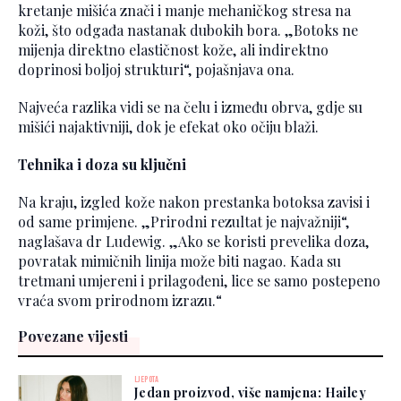
kretanje mišića znači i manje mehaničkog stresa na
koži, što odgađa nastanak dubokih bora. „Botoks ne
mijenja direktno elastičnost kože, ali indirektno
doprinosi boljoj strukturi“, pojašnjava ona.
Najveća razlika vidi se na čelu i između obrva, gdje su
mišići najaktivniji, dok je efekat oko očiju blaži.
Tehnika i doza su ključni
Na kraju, izgled kože nakon prestanka botoksa zavisi i
od same primjene. „Prirodni rezultat je najvažniji“,
naglašava dr Ludewig. „Ako se koristi prevelika doza,
povratak mimičnih linija može biti nagao. Kada su
tretmani umjereni i prilagođeni, lice se samo postepeno
vraća svom prirodnom izrazu.“
Povezane vijesti
LJEPOTA
Jedan proizvod, više namjena: Hailey