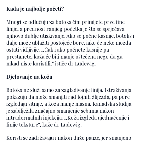
Kada je najbolje početi?
Mnogi se odlučuju za botoks čim primijete prve fine
linije, a prednost ranijeg početka je što se sprječava
njihovo dublje utiskivanje. Ako se počne kasnije, botoks i
dalje može ublažiti postojeće bore, iako će neke možda
ostati vidljivije. „Čak i ako počnete kasnije pa
prestanete, koža će biti manje oštećena nego da ga
nikad niste koristili,“ ističe dr Ludewig.
Djelovanje na kožu
Botoks ne služi samo za zaglađivanje linija. Istraživanja
pokazuju da može smanjiti rad lojnih žlijezda, pa pore
izgledaju sitnije, a koža manje masna. Kanadska studija
je zabilježila značajno smanjenje sebuma nakon
intradermalnih injekcija. „Koža izgleda ujednačenije i
finije teksture“, kaže dr Ludewig.
Koristi se zadržavaju i nakon duže pauze, jer smanjeno