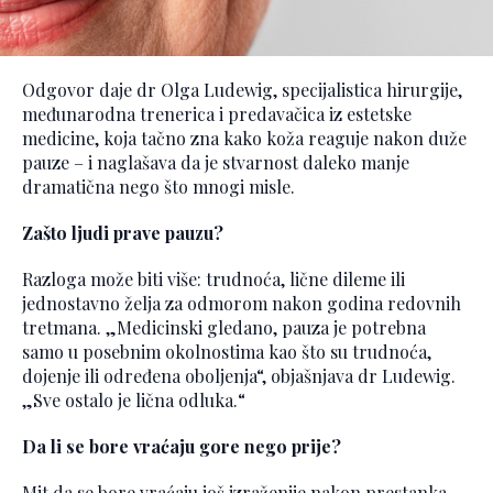
Odgovor daje dr Olga Ludewig, specijalistica hirurgije,
međunarodna trenerica i predavačica iz estetske
medicine, koja tačno zna kako koža reaguje nakon duže
pauze – i naglašava da je stvarnost daleko manje
dramatična nego što mnogi misle.
Zašto ljudi prave pauzu?
Razloga može biti više: trudnoća, lične dileme ili
jednostavno želja za odmorom nakon godina redovnih
tretmana. „Medicinski gledano, pauza je potrebna
samo u posebnim okolnostima kao što su trudnoća,
dojenje ili određena oboljenja“, objašnjava dr Ludewig.
„Sve ostalo je lična odluka.“
Da li se bore vraćaju gore nego prije?
Mit da se bore vraćaju još izraženije nakon prestanka