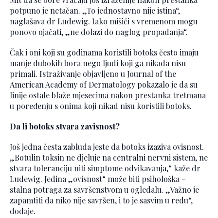
potpuno je netačan. „To jednostavno nije istina“,
naglašava dr Ludewig. Iako mišići s vremenom mogu
ponovo ojačati, „ne dolazi do naglog propadanja“.
Čak i oni koji su godinama koristili botoks često imaju
manje dubokih bora nego ljudi koji ga nikada nisu
primali. Istraživanje objavljeno u Journal of the
American Academy of Dermatology pokazalo je da su
linije ostale blaže mjesecima nakon prestanka tretmana
u poređenju s onima koji nikad nisu koristili botoks.
Da li botoks stvara zavisnost?
Još jedna česta zabluda jeste da botoks izaziva ovisnost.
„Botulin toksin ne djeluje na centralni nervni sistem, ne
stvara toleranciju niti simptome odvikavanja,“ kaže dr
Ludewig. Jedina „ovisnost“ može biti psihološka –
stalna potraga za savršenstvom u ogledalu. „Važno je
zapamtiti da niko nije savršen, i to je sasvim u redu“,
dodaje.