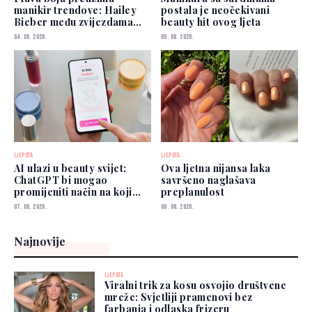
manikir trendove: Hailey
postala je neočekivani
Bieber među zvijezdama
beauty hit ovog ljeta
koje je već nose
04. 08. 2026.
05. 08. 2026.
LJEPOTA
LJEPOTA
AI ulazi u beauty svijet:
Ova ljetna nijansa laka
ChatGPT bi mogao
savršeno naglašava
promijeniti način na koji
preplanulost
biramo šminku
07. 08. 2026.
06. 08. 2026.
Najnovije
LJEPOTA
Viralni trik za kosu osvojio društvene
mreže: Svjetliji pramenovi bez
farbanja i odlaska frizeru