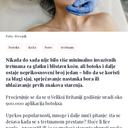
Foto: Freepik
botoks
Koža
bore
tretman
Nikada do sada nije bilo više minimalno invazivnih
tretmana za glatku i blistavu kožu, ali botoks i dalje
ostaje neprikosnoveni broj jedan – bilo da se koristi
za blagi sjaj, sprječavanje nastanka bora ili
ublažavanje prvih znakova starenja.
Procjenjuje se da se u Velikoj Britaniji godišnje uradi oko
900.000 aplikacija botoksa.
Uprkos popularnosti, mnoge i dalje muči pitanje: šta se
dešava kada se s tretmanom prestane? Hoće li lice
naglo „propasti“ ili će se znakovi starenja ubrzati preko