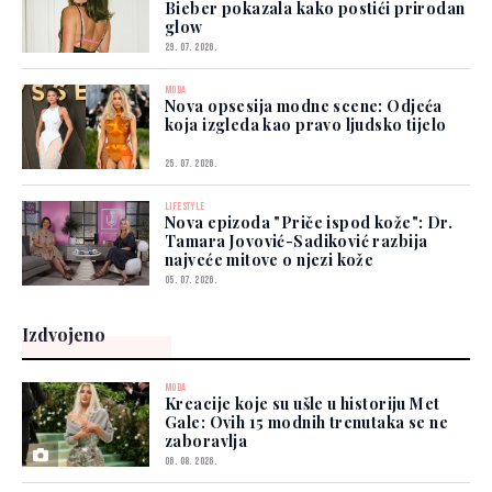
Bieber pokazala kako postići prirodan
glow
29. 07. 2026.
MODA
Nova opsesija modne scene: Odjeća
koja izgleda kao pravo ljudsko tijelo
25. 07. 2026.
LIFESTYLE
Nova epizoda "Priče ispod kože": Dr.
Tamara Jovović-Sadiković razbija
najveće mitove o njezi kože
05. 07. 2026.
Izdvojeno
MODA
Kreacije koje su ušle u historiju Met
Gale: Ovih 15 modnih trenutaka se ne
zaboravlja
06. 08. 2026.