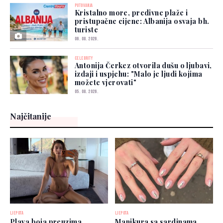
PUTOVANJA
Kristalno more, predivne plaže i
pristupačne cijene: Albanija osvaja bh.
turiste
06. 08. 2026.
CELEBRITY
Antonija Čerkez otvorila dušu o ljubavi,
izdaji i uspjehu: "Malo je ljudi kojima
možete vjerovati"
05. 08. 2026.
Najčitanije
LJEPOTA
LJEPOTA
Plava boja preuzima
Manikura sa sardinama