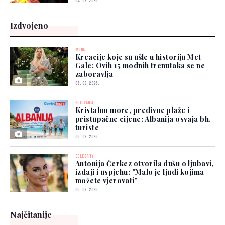
04. 08. 2026.
Izdvojeno
MODA
Kreacije koje su ušle u historiju Met
Gale: Ovih 15 modnih trenutaka se ne
zaboravlja
06. 08. 2026.
PUTOVANJA
Kristalno more, predivne plaže i
pristupačne cijene: Albanija osvaja bh.
turiste
06. 08. 2026.
CELEBRITY
Antonija Čerkez otvorila dušu o ljubavi,
izdaji i uspjehu: "Malo je ljudi kojima
možete vjerovati"
05. 08. 2026.
Najčitanije