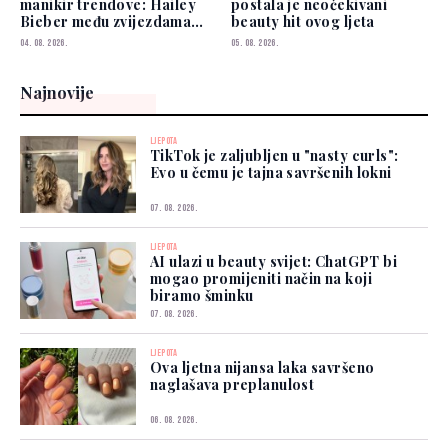
manikir trendove: Hailey
postala je neočekivani
Bieber među zvijezdama
beauty hit ovog ljeta
koje je već nose
04. 08. 2026.
05. 08. 2026.
Najnovije
LJEPOTA
TikTok je zaljubljen u "nasty curls":
Evo u čemu je tajna savršenih lokni
07. 08. 2026.
LJEPOTA
AI ulazi u beauty svijet: ChatGPT bi
mogao promijeniti način na koji
biramo šminku
07. 08. 2026.
LJEPOTA
Ova ljetna nijansa laka savršeno
naglašava preplanulost
06. 08. 2026.