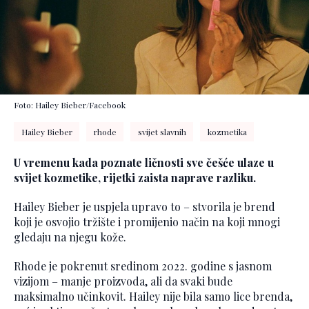
Foto: Hailey Bieber/Facebook
Hailey Bieber
rhode
svijet slavnih
kozmetika
U vremenu kada poznate ličnosti sve češće ulaze u
svijet kozmetike, rijetki zaista naprave razliku.
Hailey Bieber je uspjela upravo to – stvorila je brend
koji je osvojio tržište i promijenio način na koji mnogi
gledaju na njegu kože.
Rhode je pokrenut sredinom 2022. godine s jasnom
vizijom – manje proizvoda, ali da svaki bude
maksimalno učinkovit. Hailey nije bila samo lice brenda,