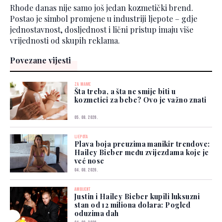
Rhode danas nije samo još jedan kozmetički brend.
Postao je simbol promjene u industriji ljepote – gdje
jednostavnost, dosljednost i lični pristup imaju više
vrijednosti od skupih reklama.
Povezane vijesti
ZA MAME
Šta treba, a šta ne smije biti u
kozmetici za bebe? Ovo je važno znati
05. 08. 2026.
LJEPOTA
Plava boja preuzima manikir trendove:
Hailey Bieber među zvijezdama koje je
već nose
04. 08. 2026.
AMBIJENT
Justin i Hailey Bieber kupili luksuzni
stan od 12 miliona dolara: Pogled
oduzima dah