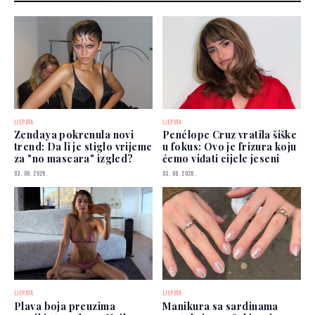
LJEPOTA
LJEPOTA
Zendaya pokrenula novi
Penélope Cruz vratila šiške
trend: Da li je stiglo vrijeme
u fokus: Ovo je frizura koju
za "no mascara" izgled?
ćemo viđati cijele jeseni
03. 08. 2026.
03. 08. 2026.
LJEPOTA
LJEPOTA
Plava boja preuzima
Manikura sa sardinama