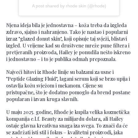
A post shared by rhode skin (@rhode)
Njena ideja bila je jednostavna – koža treba da izgleda
zdravo, sjajno i nahranjeno. Tako je nastao i popularni
izraz "glazed donut skin", koji opisuje taj svježi, blistavi
izgled. U vrijeme kad su društvene mreže pune filtera i
pretjeranih proizvoda, Hailey je ponudila nešto iskreno
i jednostavno – i to je publika odmah prepoznala.
Najveći hitovi iz Rhode linije su balzami za usne i
"Peptide Glazing Fluid", lagani serum koji se brzo upija i
ostavlja kožu svježom i mekanom. Cijene su
pristupačne, što je dodatno pomoglo da brend postane
popularan i izvan kruga slavnih.
U maju 2025. godine, Rhode je kupila velika kozmetička
kompanija e.l.f. Beauty za milijardu dolara, ali Hailey
ostaje glavna kreativna snaga iza svega. To znači da će
se zadržati isti stil i fokus – kvalitetni proizvodi, jaka