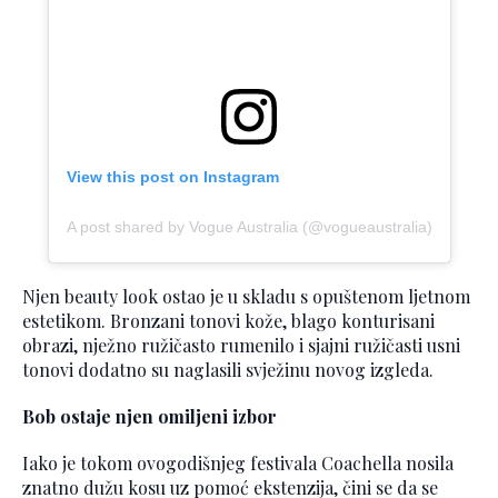
View this post on Instagram
A post shared by Vogue Australia (@vogueaustralia)
Njen beauty look ostao je u skladu s opuštenom ljetnom
estetikom. Bronzani tonovi kože, blago konturisani
obrazi, nježno ružičasto rumenilo i sjajni ružičasti usni
tonovi dodatno su naglasili svježinu novog izgleda.
Bob ostaje njen omiljeni izbor
Iako je tokom ovogodišnjeg festivala Coachella nosila
znatno dužu kosu uz pomoć ekstenzija, čini se da se