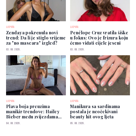
LJEPOTA
LJEPOTA
Zendaya pokrenula novi
Penélope Cruz vratila šiške
trend: Da li je stiglo vrijeme
u fokus: Ovo je frizura koju
za "no mascara" izgled?
ćemo viđati cijele jeseni
03. 08. 2026.
03. 08. 2026.
LJEPOTA
LJEPOTA
Plava boja preuzima
Manikura sa sardinama
manikir trendove: Hailey
postala je neočekivani
Bieber među zvijezdama
beauty hit ovog ljeta
koje je već nose
04. 08. 2026.
05. 08. 2026.