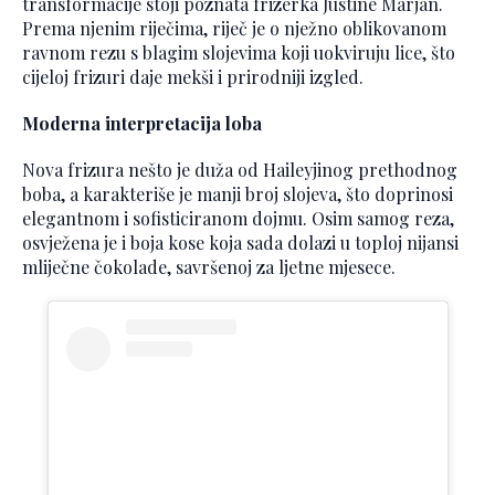
transformacije stoji poznata frizerka Justine Marjan.
Prema njenim riječima, riječ je o nježno oblikovanom
ravnom rezu s blagim slojevima koji uokviruju lice, što
cijeloj frizuri daje mekši i prirodniji izgled.
Moderna interpretacija loba
Nova frizura nešto je duža od Haileyjinog prethodnog
boba, a karakteriše je manji broj slojeva, što doprinosi
elegantnom i sofisticiranom dojmu. Osim samog reza,
osvježena je i boja kose koja sada dolazi u toploj nijansi
mliječne čokolade, savršenoj za ljetne mjesece.