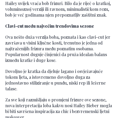
Hailey uvijek vraća bob frizuri. Bilo da je riječ o kratkoj,
voluminoznoj verziji ili ravnom, minimalističkom rezu,
bob je već godinama njen prepoznatljiv zaštitni znak.
Clavi-cut među najvećim trendovima sezone
Ova nešto duža verzija boba, poznata i kao clavi-cut jer
završava u visini ključne kosti, trenutno je jedna od
najtraženijih frizura među poznatim osobama.
Popularnost duguje činjenici da pruža idealan balans
između kratke i duge kose.
Dovoljno je kratka da djeluje lagano i osvježavajuće
tokom ljeta, a istovremeno dovoljno duga za
jednostavno stiliziranje u punđu, niski rep ili ležerne
talase.
Za sve koji razmišljaju o promjeni frizure ove sezone,
nova interpretacija loba kakvu nosi Hailey Bieber mogla
bi biti savršena inspiracija za chic i bezvremenski ljetni
makeover.