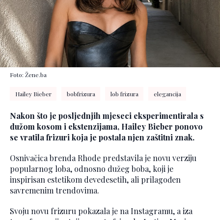
Foto: Žene.ba
Hailey Bieber
bobfrizura
lob frizura
elegancija
Nakon što je posljednjih mjeseci eksperimentirala s
dužom kosom i ekstenzijama, Hailey Bieber ponovo
se vratila frizuri koja je postala njen zaštitni znak.
Osnivačica brenda Rhode predstavila je novu verziju
popularnog loba, odnosno dužeg boba, koji je
inspirisan estetikom devedesetih, ali prilagođen
savremenim trendovima.
Svoju novu frizuru pokazala je na Instagramu, a iza