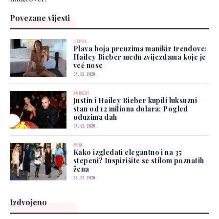
Povezane vijesti
LJEPOTA
Plava boja preuzima manikir trendove:
Hailey Bieber među zvijezdama koje je
već nose
04. 08. 2026.
AMBIJENT
Justin i Hailey Bieber kupili luksuzni
stan od 12 miliona dolara: Pogled
oduzima dah
04. 08. 2026.
MODA
Kako izgledati elegantno i na 35
stepeni? Inspirišite se stilom poznatih
žena
29. 07. 2026.
Izdvojeno