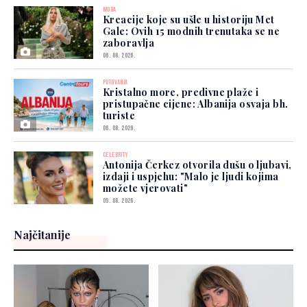
MODA
Kreacije koje su ušle u historiju Met
Gale: Ovih 15 modnih trenutaka se ne
zaboravlja
06. 08. 2026.
PUTOVANJA
Kristalno more, predivne plaže i
pristupačne cijene: Albanija osvaja bh.
turiste
06. 08. 2026.
CELEBRITY
Antonija Čerkez otvorila dušu o ljubavi,
izdaji i uspjehu: "Malo je ljudi kojima
možete vjerovati"
05. 08. 2026.
Najčitanije