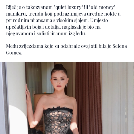
Riječ je o takozvanom "quiet luxury" ili "old money"
manikiru, trendu koji podrazumijeva uredne nokte u
prirodnim nijansama s visokim sjajem. Umjesto
upečatljivih boja i detalja, naglasak je bio na
njegovanom i sofisticiranom izgledu.
Među zvijezdama koje su odabrale ovaj stil bila je Selena
Gomez.