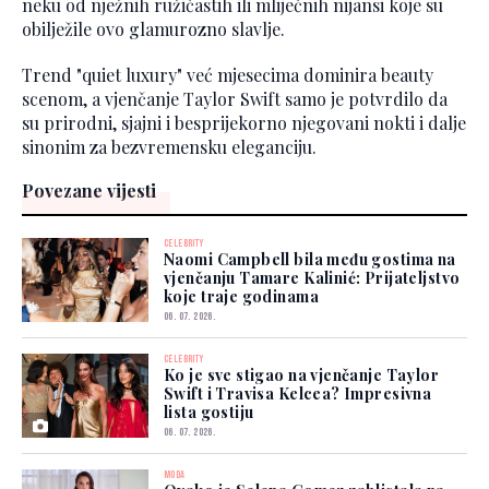
neku od nježnih ružičastih ili mliječnih nijansi koje su
obilježile ovo glamurozno slavlje.
Trend "quiet luxury" već mjesecima dominira beauty
scenom, a vjenčanje Taylor Swift samo je potvrdilo da
su prirodni, sjajni i besprijekorno njegovani nokti i dalje
sinonim za bezvremensku eleganciju.
Povezane vijesti
CELEBRITY
Naomi Campbell bila među gostima na
vjenčanju Tamare Kalinić: Prijateljstvo
koje traje godinama
06. 07. 2026.
CELEBRITY
Ko je sve stigao na vjenčanje Taylor
Swift i Travisa Kelcea? Impresivna
lista gostiju
06. 07. 2026.
MODA