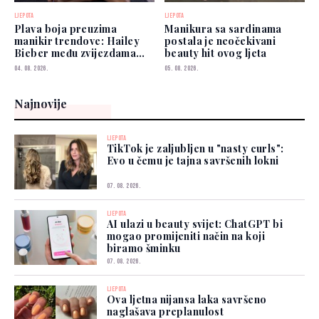
LJEPOTA
LJEPOTA
Plava boja preuzima
Manikura sa sardinama
manikir trendove: Hailey
postala je neočekivani
Bieber među zvijezdama
beauty hit ovog ljeta
koje je već nose
04. 08. 2026.
05. 08. 2026.
Najnovije
LJEPOTA
TikTok je zaljubljen u "nasty curls":
Evo u čemu je tajna savršenih lokni
07. 08. 2026.
LJEPOTA
AI ulazi u beauty svijet: ChatGPT bi
mogao promijeniti način na koji
biramo šminku
07. 08. 2026.
LJEPOTA
Ova ljetna nijansa laka savršeno
naglašava preplanulost