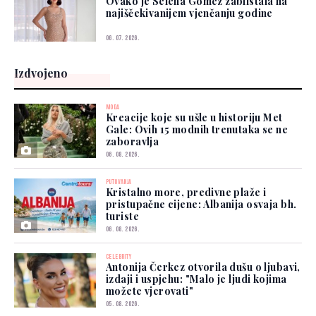
Ovako je Selena Gomez zablistala na
najiščekivanijem vjenčanju godine
06. 07. 2026.
Izdvojeno
MODA
Kreacije koje su ušle u historiju Met
Gale: Ovih 15 modnih trenutaka se ne
zaboravlja
06. 08. 2026.
PUTOVANJA
Kristalno more, predivne plaže i
pristupačne cijene: Albanija osvaja bh.
turiste
06. 08. 2026.
CELEBRITY
Antonija Čerkez otvorila dušu o ljubavi,
izdaji i uspjehu: "Malo je ljudi kojima
možete vjerovati"
05. 08. 2026.