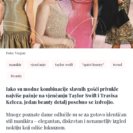
Foto: Vogue
manikir
vjenčanje
taylor swift
"quiet luxury"
trend
Beauty
Iako su modne kombinacije slavnih gošći privukle
najviše pažnje na vjenčanju Taylor Swift i Travisa
Kelcea, jedan beauty detalj posebno se izdvojio.
Mnoge poznate dame odlučile su se za gotovo identičan
stil manikira – elegantan, diskretan i nenametljiv izgled
noktiju koji odiše luksuzom.