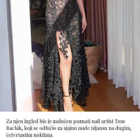
Za njen izgled bio je zadužen poznati nail artist Tom
Bachik, koji se odlučio za sjajnu nude nijansu na dugim,
četvrtastim noktima.