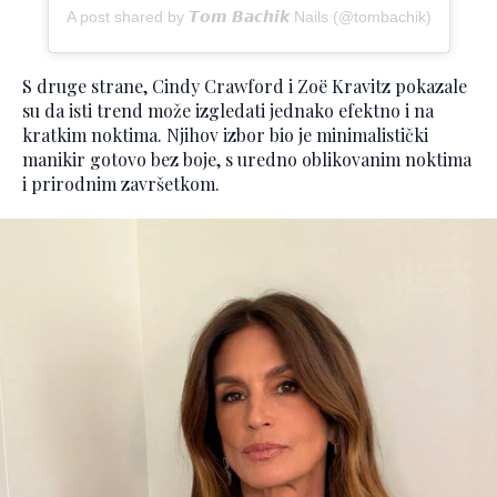
A post shared by 𝙏𝙤𝙢 𝘽𝙖𝙘𝙝𝙞𝙠 Nails (@tombachik)
S druge strane, Cindy Crawford i Zoë Kravitz pokazale
su da isti trend može izgledati jednako efektno i na
kratkim noktima. Njihov izbor bio je minimalistički
manikir gotovo bez boje, s uredno oblikovanim noktima
i prirodnim završetkom.