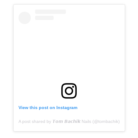
View this post on Instagram
A post shared by 𝙏𝙤𝙢 𝘽𝙖𝙘𝙝𝙞𝙠 Nails (@tombachik)