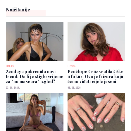
Najčitanije
LJEPOTA
LJEPOTA
Zendaya pokrenula novi
Penélope Cruz vratila šiške
trend: Da li je stiglo vrijeme
u fokus: Ovo je frizura koju
za "no mascara" izgled?
ćemo viđati cijele jeseni
03. 08. 2026.
03. 08. 2026.