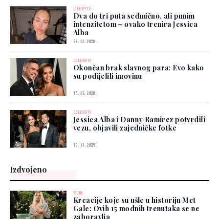
LIFESTYLE
Dva do tri puta sedmično, ali punim
intenzitetom – ovako trenira Jessica
Alba
23. 02. 2026.
CELEBRITY
Okončan brak slavnog para: Evo kako
su podijelili imovinu
15. 02. 2026.
CELEBRITY
Jessica Alba i Danny Ramirez potvrdili
vezu, objavili zajedničke fotke
10. 11. 2025.
Izdvojeno
MODA
Kreacije koje su ušle u historiju Met
Gale: Ovih 15 modnih trenutaka se ne
zaboravlja