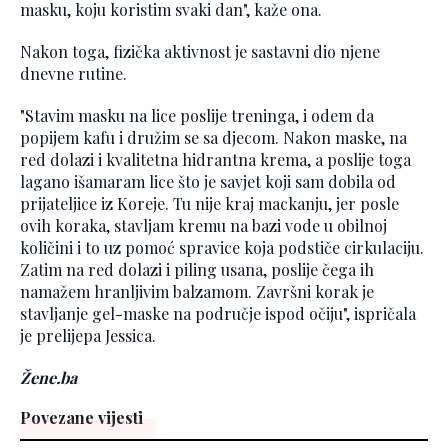
masku, koju koristim svaki dan", kaže ona.
Nakon toga, fizička aktivnost je sastavni dio njene
dnevne rutine.
"Stavim masku na lice poslije treninga, i odem da
popijem kafu i družim se sa djecom. Nakon maske, na
red dolazi i kvalitetna hidrantna krema, a poslije toga
lagano išamaram lice što je savjet koji sam dobila od
prijateljice iz Koreje. Tu nije kraj mackanju, jer posle
ovih koraka, stavljam kremu na bazi vode u obilnoj
količini i to uz pomoć spravice koja podstiče cirkulaciju.
Zatim na red dolazi i piling usana, poslije čega ih
namažem hranljivim balzamom. Završni korak je
stavljanje gel-maske na područje ispod očiju", ispričala
je prelijepa Jessica.
Žene.ba
Povezane vijesti