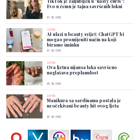
TikTok je zaljubljen u "nasty curls":
Evo u čemu je tajna savršenih lokni
07. 08. 2026.
LJEPOTA
AI ulazi u beauty svijet: ChatGPT bi
mogao promijeniti način na koji
biramo šminku
07. 08. 2026.
LJEPOTA
Ova ljetna nijansa laka savršeno
naglašava preplanulost
06. 08. 2026.
LJEPOTA
Manikura sa sardinama postala je
neočekivani beauty hit ovog ljeta
05. 08. 2026.