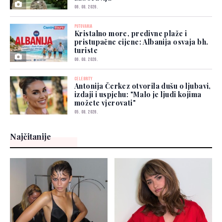
06. 08. 2026.
PUTOVANJA
Kristalno more, predivne plaže i
pristupačne cijene: Albanija osvaja bh.
turiste
06. 08. 2026.
CELEBRITY
Antonija Čerkez otvorila dušu o ljubavi,
izdaji i uspjehu: "Malo je ljudi kojima
možete vjerovati"
05. 08. 2026.
Najčitanije