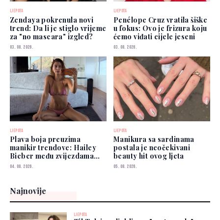
LJEPOTA
LJEPOTA
Zendaya pokrenula novi
Penélope Cruz vratila šiške
trend: Da li je stiglo vrijeme
u fokus: Ovo je frizura koju
za "no mascara" izgled?
ćemo viđati cijele jeseni
03. 08. 2026.
03. 08. 2026.
LJEPOTA
LJEPOTA
Plava boja preuzima
Manikura sa sardinama
manikir trendove: Hailey
postala je neočekivani
Bieber među zvijezdama
beauty hit ovog ljeta
koje je već nose
04. 08. 2026.
05. 08. 2026.
Najnovije
LJEPOTA