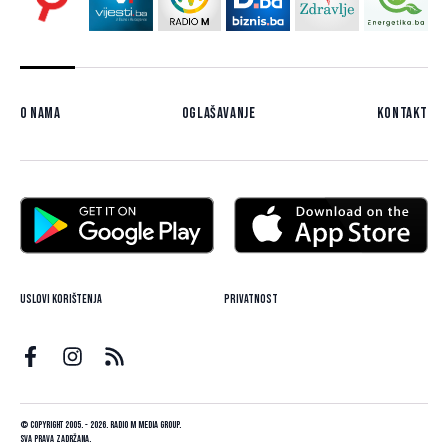
O nama
Oglašavanje
Kontakt
Uslovi korištenja
Privatnost
© Copyright 2005. - 2026. Radio M Media Group.
Sva prava zadržana.