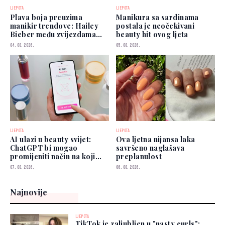
LJEPOTA
LJEPOTA
Plava boja preuzima
Manikura sa sardinama
manikir trendove: Hailey
postala je neočekivani
Bieber među zvijezdama
beauty hit ovog ljeta
koje je već nose
04. 08. 2026.
05. 08. 2026.
LJEPOTA
LJEPOTA
AI ulazi u beauty svijet:
Ova ljetna nijansa laka
ChatGPT bi mogao
savršeno naglašava
promijeniti način na koji
preplanulost
biramo šminku
07. 08. 2026.
06. 08. 2026.
Najnovije
LJEPOTA
TikTok je zaljubljen u "nasty curls":