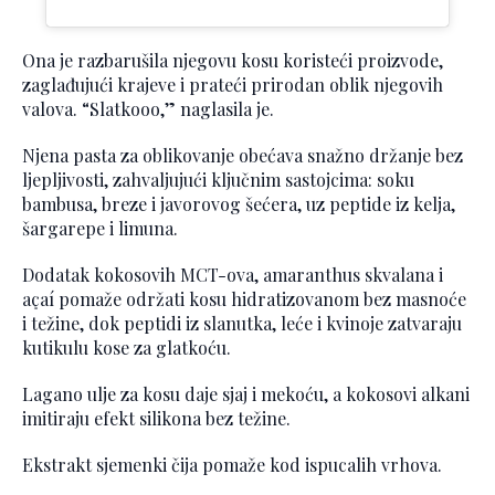
Ona je razbarušila njegovu kosu koristeći proizvode,
zaglađujući krajeve i prateći prirodan oblik njegovih
valova. “Slatkooo,” naglasila je.
Njena pasta za oblikovanje obećava snažno držanje bez
ljepljivosti, zahvaljujući ključnim sastojcima: soku
bambusa, breze i javorovog šećera, uz peptide iz kelja,
šargarepe i limuna.
Dodatak kokosovih MCT-ova, amaranthus skvalana i
açaí pomaže održati kosu hidratizovanom bez masnoće
i težine, dok peptidi iz slanutka, leće i kvinoje zatvaraju
kutikulu kose za glatkoću.
Lagano ulje za kosu daje sjaj i mekoću, a kokosovi alkani
imitiraju efekt silikona bez težine.
Ekstrakt sjemenki čija pomaže kod ispucalih vrhova.