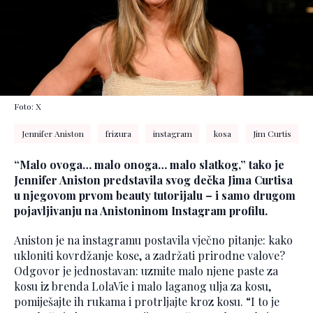
Foto: X
Jennifer Aniston
frizura
instagram
kosa
Jim Curtis
“Malo ovoga… malo onoga… malo slatkog,” tako je
Jennifer Aniston predstavila svog dečka Jima Curtisa
u njegovom prvom beauty tutorijalu – i samo drugom
pojavljivanju na Anistoninom Instagram profilu.
Aniston je na instagramu postavila vječno pitanje: kako
ukloniti kovrdžanje kose, a zadržati prirodne valove?
Odgovor je jednostavan: uzmite malo njene paste za
kosu iz brenda LolaVie i malo laganog ulja za kosu,
pomiješajte ih rukama i protrljajte kroz kosu. “I to je