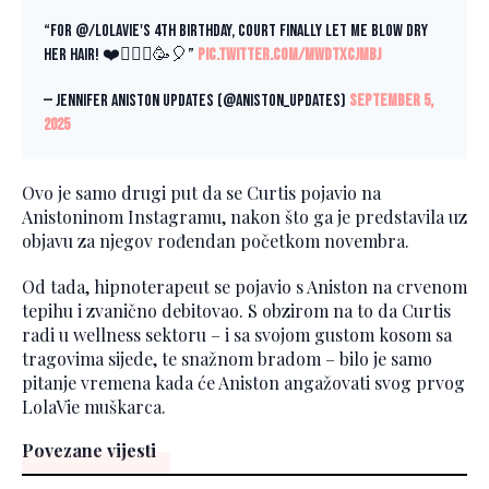
“For @/Lolavie's 4th birthday, Court finally let me blow dry
her hair! ❤️💁🏼‍♀️🥳🎈”
pic.twitter.com/mwDtXCJmBj
— jennifer aniston updates (@aniston_updates)
September 5,
2025
Ovo je samo drugi put da se Curtis pojavio na
Anistoninom Instagramu, nakon što ga je predstavila uz
objavu za njegov rođendan početkom novembra.
Od tada, hipnoterapeut se pojavio s Aniston na crvenom
tepihu i zvanično debitovao. S obzirom na to da Curtis
radi u wellness sektoru – i sa svojom gustom kosom sa
tragovima sijede, te snažnom bradom – bilo je samo
pitanje vremena kada će Aniston angažovati svog prvog
LolaVie muškarca.
Povezane vijesti