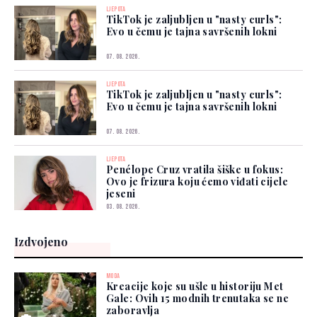
LJEPOTA
TikTok je zaljubljen u "nasty curls":
Evo u čemu je tajna savršenih lokni
07. 08. 2026.
LJEPOTA
TikTok je zaljubljen u "nasty curls":
Evo u čemu je tajna savršenih lokni
07. 08. 2026.
LJEPOTA
Penélope Cruz vratila šiške u fokus:
Ovo je frizura koju ćemo viđati cijele
jeseni
03. 08. 2026.
Izdvojeno
MODA
Kreacije koje su ušle u historiju Met
Gale: Ovih 15 modnih trenutaka se ne
zaboravlja