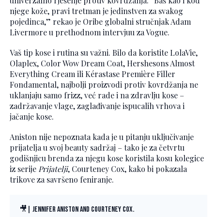
univerzalno rješenje protiv kovrdžanja. “Baš kao i kod
njege kože, pravi tretman je jedinstven za svakog
pojedinca,” rekao je Oribe globalni stručnjak Adam
Livermore u prethodnom intervjuu za Vogue.
Vaš tip kose i rutina su važni. Bilo da koristite LolaVie,
Olaplex, Color Wow Dream Coat, Hershesons Almost
Everything Cream ili Kérastase Première Filler
Fondamental, najbolji proizvodi protiv kovrdžanja ne
uklanjaju samo frizz, već rade i na zdravlju kose –
zadržavanje vlage, zaglađivanje ispucalih vrhova i
jačanje kose.
Aniston nije nepoznata kada je u pitanju uključivanje
prijatelja u svoj beauty sadržaj – tako je za četvrtu
godišnjicu brenda za njegu kose koristila kosu kolegice
iz serije
Prijatelji
, Courteney Cox, kako bi pokazala
trikove za savršeno feniranje.
🎥| Jennifer Aniston and Courteney Cox.