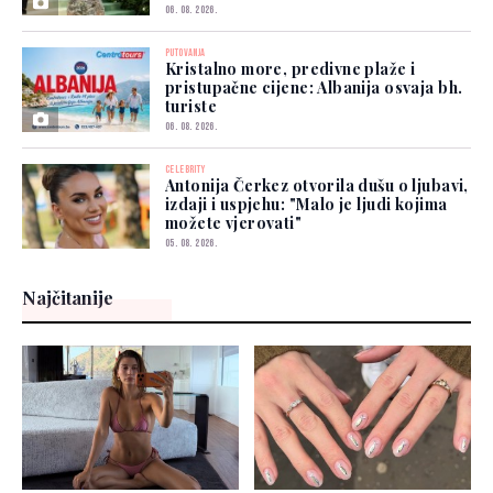
06. 08. 2026.
PUTOVANJA
Kristalno more, predivne plaže i
pristupačne cijene: Albanija osvaja bh.
turiste
06. 08. 2026.
CELEBRITY
Antonija Čerkez otvorila dušu o ljubavi,
izdaji i uspjehu: "Malo je ljudi kojima
možete vjerovati"
05. 08. 2026.
Najčitanije