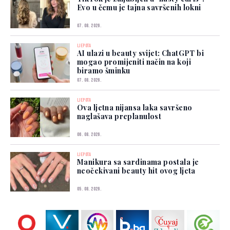
Evo u čemu je tajna savršenih lokni
07. 08. 2026.
LJEPOTA
AI ulazi u beauty svijet: ChatGPT bi
mogao promijeniti način na koji
biramo šminku
07. 08. 2026.
LJEPOTA
Ova ljetna nijansa laka savršeno
naglašava preplanulost
06. 08. 2026.
LJEPOTA
Manikura sa sardinama postala je
neočekivani beauty hit ovog ljeta
05. 08. 2026.