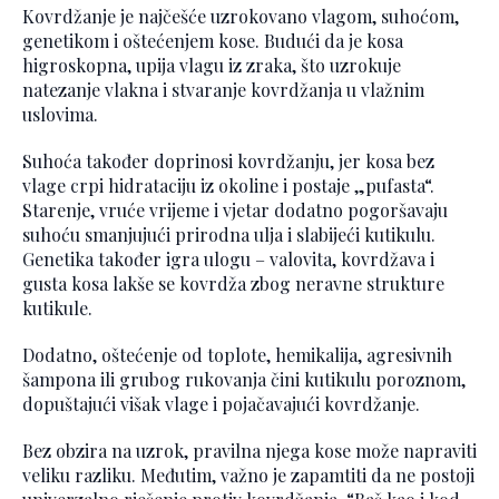
Kovrdžanje je najčešće uzrokovano vlagom, suhoćom,
genetikom i oštećenjem kose. Budući da je kosa
higroskopna, upija vlagu iz zraka, što uzrokuje
natezanje vlakna i stvaranje kovrdžanja u vlažnim
uslovima.
Suhoća također doprinosi kovrdžanju, jer kosa bez
vlage crpi hidrataciju iz okoline i postaje „pufasta“.
Starenje, vruće vrijeme i vjetar dodatno pogoršavaju
suhoću smanjujući prirodna ulja i slabijeći kutikulu.
Genetika također igra ulogu – valovita, kovrdžava i
gusta kosa lakše se kovrdža zbog neravne strukture
kutikule.
Dodatno, oštećenje od toplote, hemikalija, agresivnih
šampona ili grubog rukovanja čini kutikulu poroznom,
dopuštajući višak vlage i pojačavajući kovrdžanje.
Bez obzira na uzrok, pravilna njega kose može napraviti
veliku razliku. Međutim, važno je zapamtiti da ne postoji