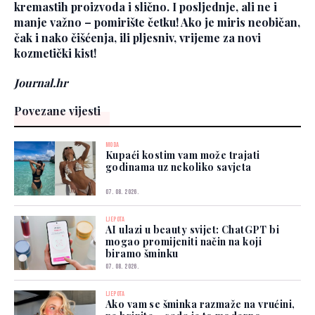
kremastih proizvoda i slično. I posljednje, ali ne i
manje važno – pomirište četku! Ako je miris neobičan,
čak i nako čišćenja, ili pljesniv, vrijeme za novi
kozmetički kist!
Journal.hr
Povezane vijesti
MODA
Kupaći kostim vam može trajati
godinama uz nekoliko savjeta
07. 08. 2026.
LJEPOTA
AI ulazi u beauty svijet: ChatGPT bi
mogao promijeniti način na koji
biramo šminku
07. 08. 2026.
LJEPOTA
Ako vam se šminka razmaže na vrućini,