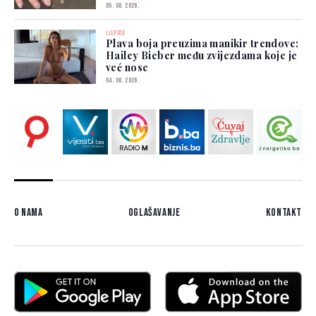
05. 08. 2026.
LJEPOTA
Plava boja preuzima manikir trendove:
Hailey Bieber među zvijezdama koje je
već nose
04. 08. 2026.
O nama
Oglašavanje
Kontakt