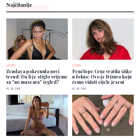
Najčitanije
LJEPOTA
LJEPOTA
Zendaya pokrenula novi
Penélope Cruz vratila šiške
trend: Da li je stiglo vrijeme
u fokus: Ovo je frizura koju
za "no mascara" izgled?
ćemo viđati cijele jeseni
03. 08. 2026.
03. 08. 2026.