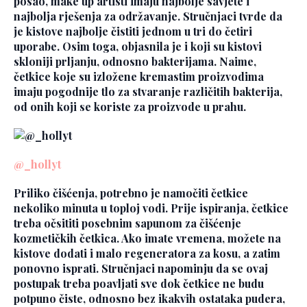
posao, make up artisti imaju najbolje savjete i
najbolja rješenja za održavanje. Stručnjaci tvrde da
je kistove najbolje čistiti jednom u tri do četiri
uporabe. Osim toga, objasnila je i koji su kistovi
skloniji prljanju, odnosno bakterijama. Naime,
četkice koje su izložene kremastim proizvodima
imaju pogodnije tlo za stvaranje različitih bakterija,
od onih koji se koriste za proizvode u prahu.
@_hollyt
Priliko čišćenja, potrebno je namočiti četkice
nekoliko minuta u toploj vodi. Prije ispiranja, četkice
treba očsititi posebnim sapunom za čišćenje
kozmetičkih četkica. Ako imate vremena, možete na
kistove dodati i malo regeneratora za kosu, a zatim
ponovno isprati. Stručnjaci napominju da se ovaj
postupak treba poavljati sve dok četkice ne budu
potpuno čiste, odnosno bez ikakvih ostataka pudera,