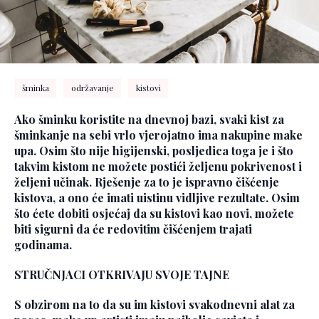
šminka
održavanje
kistovi
Ako šminku koristite na dnevnoj bazi, svaki kist za
šminkanje na sebi vrlo vjerojatno ima nakupine make
upa. Osim što nije higijenski, posljedica toga je i što
takvim kistom ne možete postići željenu pokrivenost i
željeni učinak. Rješenje za to je ispravno čišćenje
kistova, a ono će imati uistinu vidljive rezultate. Osim
što ćete dobiti osjećaj da su kistovi kao novi, možete
biti sigurni da će redovitim čišćenjem trajati
godinama.
STRUČNJACI OTKRIVAJU SVOJE TAJNE
S obzirom na to da su im kistovi svakodnevni alat za