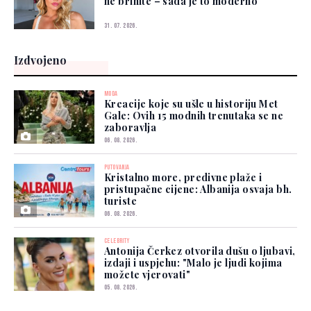
ne brinite – sada je to moderno
31. 07. 2026.
Izdvojeno
MODA
Kreacije koje su ušle u historiju Met
Gale: Ovih 15 modnih trenutaka se ne
zaboravlja
06. 08. 2026.
PUTOVANJA
Kristalno more, predivne plaže i
pristupačne cijene: Albanija osvaja bh.
turiste
06. 08. 2026.
CELEBRITY
Antonija Čerkez otvorila dušu o ljubavi,
izdaji i uspjehu: "Malo je ljudi kojima
možete vjerovati"
05. 08. 2026.