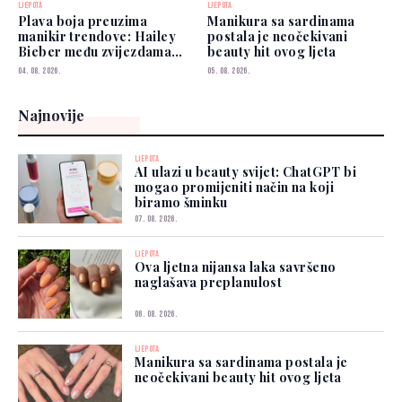
LJEPOTA
LJEPOTA
Plava boja preuzima
Manikura sa sardinama
manikir trendove: Hailey
postala je neočekivani
Bieber među zvijezdama
beauty hit ovog ljeta
koje je već nose
04. 08. 2026.
05. 08. 2026.
Najnovije
LJEPOTA
AI ulazi u beauty svijet: ChatGPT bi
mogao promijeniti način na koji
biramo šminku
07. 08. 2026.
LJEPOTA
Ova ljetna nijansa laka savršeno
naglašava preplanulost
06. 08. 2026.
LJEPOTA
Manikura sa sardinama postala je
neočekivani beauty hit ovog ljeta