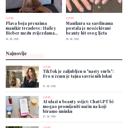
LJEPOTA
LJEPOTA
Plava boja preuzima
Manikura sa sardinama
manikir trendove: Hailey
postala je neočekivani
Bieber među zvijezdama
beauty hit ovog ljeta
koje je već nose
04. 08. 2026.
05. 08. 2026.
Najnovije
LJEPOTA
TikTok je zaljubljen u "nasty curls":
Evo u čemu je tajna savršenih lokni
07. 08. 2026.
LJEPOTA
AI ulazi u beauty svijet: ChatGPT bi
mogao promijeniti način na koji
biramo šminku
07. 08. 2026.
LJEPOTA