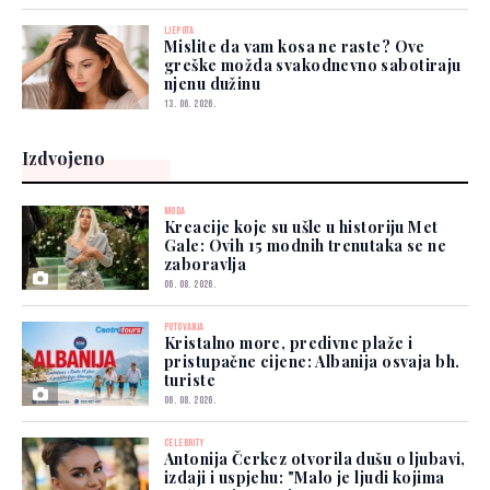
LJEPOTA
Mislite da vam kosa ne raste? Ove
greške možda svakodnevno sabotiraju
njenu dužinu
13. 06. 2026.
Izdvojeno
MODA
Kreacije koje su ušle u historiju Met
Gale: Ovih 15 modnih trenutaka se ne
zaboravlja
06. 08. 2026.
PUTOVANJA
Kristalno more, predivne plaže i
pristupačne cijene: Albanija osvaja bh.
turiste
06. 08. 2026.
CELEBRITY
Antonija Čerkez otvorila dušu o ljubavi,
izdaji i uspjehu: "Malo je ljudi kojima