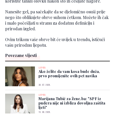
koristite tanku olovku nakon što ih češljate nagore.
Nanesite gel, pa sačekajte da se djelomično osuši prije
nego što oblikujete obrve suhom četkom. Možete ih čak
i malo počešljati u stranu za dodatnu definiciju i
prirodan izgled.
Ovim trikom vaše obrve bit će uvijek u trendu, ističući
vašu prirodnu ljepotu.
Povezane vijesti
LJEPOTA
Ako želite da vam kosa bude duža,
prvo promijenite ovih pet navika
30. 07. 2026.
LJEPOTA
Marijana Tubić za Žene.ba: "SPF iz
pudera nije ni izbliza dovoljna zaštita
ljeti"
15. 06. 2026.