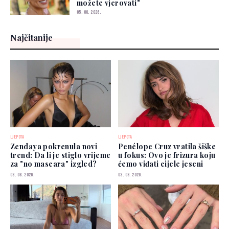
možete vjerovati"
05. 08. 2026.
Najčitanije
LJEPOTA
LJEPOTA
Zendaya pokrenula novi
Penélope Cruz vratila šiške
trend: Da li je stiglo vrijeme
u fokus: Ovo je frizura koju
za "no mascara" izgled?
ćemo viđati cijele jeseni
03. 08. 2026.
03. 08. 2026.