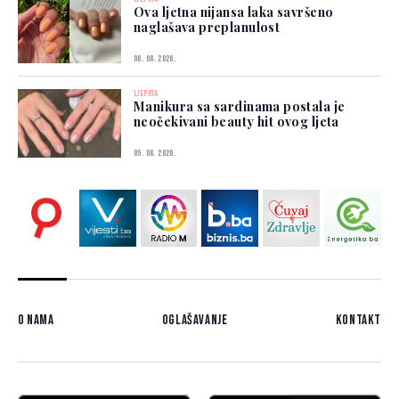
Ova ljetna nijansa laka savršeno
naglašava preplanulost
06. 08. 2026.
LJEPOTA
Manikura sa sardinama postala je
neočekivani beauty hit ovog ljeta
05. 08. 2026.
O nama
Oglašavanje
Kontakt