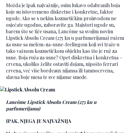
Možda je ipak najvažnije, osim lukavo odabranih boja
koje su istovremeno diskretne i konkretne, faktor
ugode. Ako se s nekim kozmetičkim proizvodom ne
osjećate ugodno, zaboravite ga. Majstori ugode su,
barem što se tiče usana, Lancôme sa svojim novim
Lipstick Absolu Cream (275 kn u parfumerijama) ružem
za usne sa melem-za-usne-feelingom koji svi traže u
tako važnom kozmetičkom objektu kao što je ruž za
usne. Boja ruža za usne? Opet diskretna i konkretna –
crvena, ukoliko želite ostaviti dojam, nipošto ferrari
crvena, već više bordeaux nijansa ili tamnocrvena,
slavna boje mesa te sve nijanse smeđe.
Lancôme Lipstick Absolu Cream (275 kn u
parfumerijama)
IPAK, NJEGA JE NAJVAŽNIJA