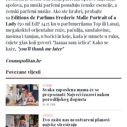
spolova, pa muški parfemi posuđuju ženske esencije, a
ženski parfemi muške. Ako ste hrabri, probajte
sa
Editions de Parfums Frederic Malle Portrait of a
Lady
(50 ml EdP 1425 kn u parfumerijama Top ili Lana),
megakoktel orijentalne ruže, pačulija, sandalovine,
mošusa i tamjan, u bočici iz koje, kada je uzmete u ruku,
čujete glas koji govori: "Jaaaaa sam šefica". Kako se
kaže,
"you'll thank me later"
Cosmopolitan.hr
Povezane vijesti
ZA MAME
Svaka zaposlena mama će se
prepoznati: Najveći izazovi nakon
porodiljskog dopusta
26. 06. 2026.
LIFESTYLE
Evo zašto nas neostvareni planovi
najviše stresiraju