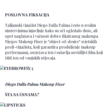
POSLOVNA FIKSACIJA
Talijanski vizažist Diego Dalla Palma često u svojim
uintervjuima izjavljuje kako su oči ogledalo duše, ali
opet naglašava i važnost dobro fiksiranog makeupa.
Njegov Makeup Fixer je "object-of-desire" svjetskih
profi-vizažista, koji garantira produljenje makeup
performansi, osvježava ten i ostavlja nevidljivi film koji
štiti ten od vanjskih utjecaja.
Diego Dalla Palma Makeup Fixer
ŠTA SA USNAMA?