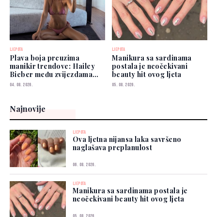
LJEPOTA
LJEPOTA
Plava boja preuzima
Manikura sa sardinama
manikir trendove: Hailey
postala je neočekivani
Bieber među zvijezdama
beauty hit ovog ljeta
koje je već nose
04. 08. 2026.
05. 08. 2026.
Najnovije
LJEPOTA
Ova ljetna nijansa laka savršeno
naglašava preplanulost
06. 08. 2026.
LJEPOTA
Manikura sa sardinama postala je
neočekivani beauty hit ovog ljeta
05. 08. 2026.