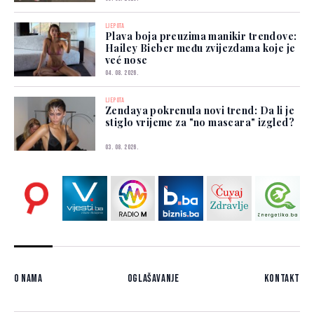
LJEPOTA
Plava boja preuzima manikir trendove:
Hailey Bieber među zvijezdama koje je
već nose
04. 08. 2026.
LJEPOTA
Zendaya pokrenula novi trend: Da li je
stiglo vrijeme za "no mascara" izgled?
03. 08. 2026.
O nama
Oglašavanje
Kontakt