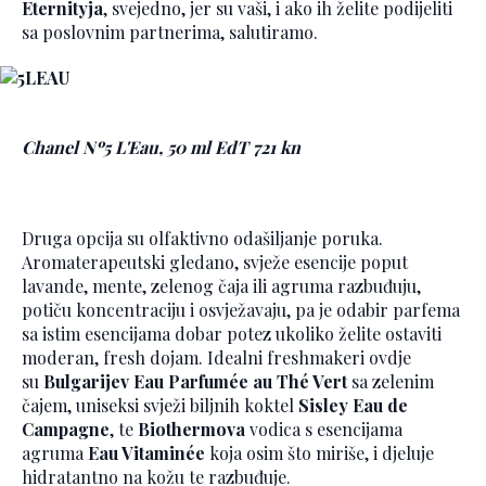
Eternityja
, svejedno, jer su vaši, i ako ih želite podijeliti
sa poslovnim partnerima, salutiramo.
Chanel Nº5 L'Eau, 50 ml EdT 721 kn
Druga opcija su olfaktivno odašiljanje poruka.
Aromaterapeutski gledano, svježe esencije poput
lavande, mente, zelenog čaja ili agruma razbuđuju,
potiču koncentraciju i osvježavaju, pa je odabir parfema
sa istim esencijama dobar potez ukoliko želite ostaviti
moderan, fresh dojam. Idealni freshmakeri ovdje
su
Bulgarijev Eau Parfumée au Thé Vert
sa zelenim
čajem, uniseksi svježi biljnih koktel
Sisley Eau de
Campagne
, te
Biothermova
vodica s esencijama
agruma
Eau Vitaminée
koja osim što miriše, i djeluje
hidratantno na kožu te razbuđuje.