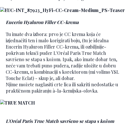
Eucerin Hyaluron Filler CC-krema
Tu imate dva izbora: prvo je CC krema koja će
izjednačiti ten i malo korigirati boju, (tu je idealna
Eucerin Hyaluron Filler CC-krema, ili ozbiljnije-
pokrivan tekući puder L'Oréal Paris True Match
savršeno se stapa s kožom. Ipak, ako imate dobar ten,
neće vam trebati puno pudera, radije uložite u dobru
CC-kremu, u kombinaciji s korektorom (mi volimo YSL
Touche Eclat) - skup je, ali dobar.
Njime možete naglasiti crte lica ili sakriti nedostatke u
praktičnom pakiranju à-la-kemijska-olovka.
L'Oréal Paris True Match savršeno se stapa s kožom