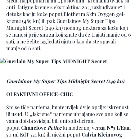
Među najpopularnijim „poslovnim“ kremama uvijek su
anti-fatigue kreme s ekstraktima za „razbuđivanje“ i
detoksikaciju kože poput Biotherm Skin Oxygen gel-
kreme (489 kn) ili pak Guerlainov My Super Tips
Midnight Secret (249 kn) noćnog nektara za kožu koji
se nanosi prije sna za koji znate da će trajati manje od 6
sati, a ne želite izgledati ujutro kao da ste spavali –
manje od 6 sati.
Guerlainov My Super Tips Midnight Secret (249 kn)
OLFAKTIVNI OFFICE-CHIC
Što se tiče parfema, imate uvijek dvije opcije: iskrenost
ili usud. U „iskrene“ parfeme ubrajamo sve one koji se
vama doista sviđaju, bili oni sofisticirani
poput
Chanelove
Petice
(u modernoj verziji
Nº5 L'Eau
,
50 ml EdT 721 kn) ili nježni poput
Calvin Kleinovog