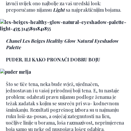
izvući uvijek ono najbolje za vaš uredski look:
preporučamo nijansu
Light
sa najpraktičnijim bojama.
Chanel Les Beiges Healthy Glow Natural Eyeshadow
Palette
PUDER, ILI KAKO PRONAĆI DOBRU BOJU
Što se tiče tena, neka bude svjež, ujednačen,
jednostavan i u vašoj prirodnoj boji tena. E, tu nastaje
problem: odabrati pravu nijansu podloge ženama je
težak zadatak s kojim se susreću pri sva- kodnevnom
šminkanju. Rezultati pogrešnog izbora su u najmanju
ruku loši-za-posao, a osjećaj zategnutosti na licu,
uočljive linije u borama, loša razmazivost, neprimjerena
boja samo su neke od nuspojava lošeg odabira.