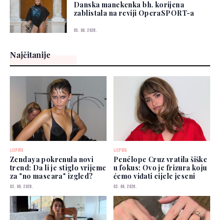
Danska manekenka bh. korijena
zablistala na reviji OperaSPORT-a
05. 08. 2026.
Najčitanije
LJEPOTA
LJEPOTA
Zendaya pokrenula novi
Penélope Cruz vratila šiške
trend: Da li je stiglo vrijeme
u fokus: Ovo je frizura koju
za "no mascara" izgled?
ćemo viđati cijele jeseni
03. 08. 2026.
03. 08. 2026.