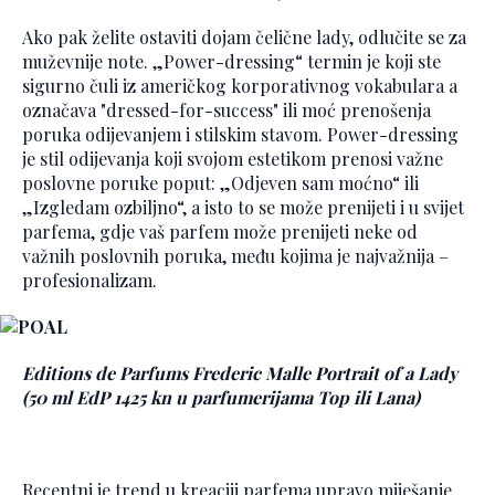
Ako pak želite ostaviti dojam čelične lady, odlučite se za
muževnije note. „Power-dressing“ termin je koji ste
sigurno čuli iz američkog korporativnog vokabulara a
označava "dressed-for-success" ili moć prenošenja
poruka odijevanjem i stilskim stavom. Power-dressing
je stil odijevanja koji svojom estetikom prenosi važne
poslovne poruke poput: „Odjeven sam moćno“ ili
„Izgledam ozbiljno“, a isto to se može prenijeti i u svijet
parfema, gdje vaš parfem može prenijeti neke od
važnih poslovnih poruka, među kojima je najvažnija –
profesionalizam.
Editions de Parfums Frederic Malle Portrait of a Lady
(50 ml EdP 1425 kn u parfumerijama Top ili Lana)
Recentni je trend u kreaciji parfema upravo miješanje