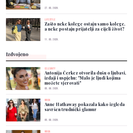
27. 05. 2026.
LIFESTYLE
Zašto neke kolege ostaju samo kolege,
a neke postaju prijatelji za cijeli život?
11. 05. 2026.
Izdvojeno
CELEBRITY
Antonija Čerkez otvorila dušu o ljubavi,
izdaji i uspjehu: "Malo je ljudi kojima
možete vjerovati"
05. 08. 2026.
MODA
Anne Hathaway pokazala kako izgleda
savršen trudnički glamur
05. 08. 2026.
MODA