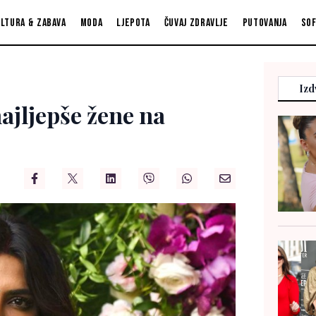
ltura & zabava
Moda
Ljepota
Čuvaj zdravlje
Putovanja
So
Izd
najljepše žene na