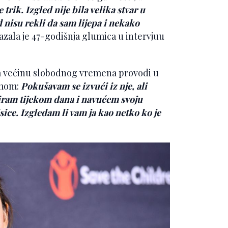
trik. Izgled nije bila velika stvar u
d nisu rekli da sam lijepa i nekako
kazala je 47-godišnja glumica u intervjuu
 a većinu slobodnog vremena provodi u
rmom:
Pokušavam se izvući iz nje, ali
širam tijekom dana i navućem svoju
sice. Izgledam li vam ja kao netko ko je