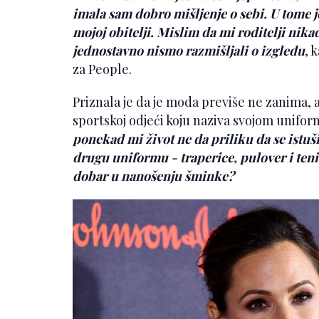
imala sam dobro mišljenje o sebi. U tome je 
mojoj obitelji. Mislim da mi roditelji nika
jednostavno nismo razmišljali o izgledu
, 
za People.
Priznala je da je moda previše ne zanima,
sportskoj odjeći koju naziva svojom unifo
ponekad mi život ne da priliku da se istu
drugu uniformu - traperice, pulover i teni
dobar u nanošenju šminke?