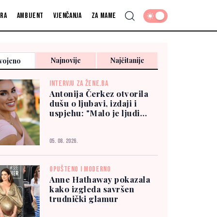
fra
Ambijent
Vjenčanja
Za mame
Najnovije
Najčitanije
vojeno
INTERVJU ZA ŽENE.BA
Antonija Čerkez otvorila
dušu o ljubavi, izdaji i
uspjehu: "Malo je ljudi
kojima možete vjerovati"
05. 08. 2026.
OPUŠTENO I MODERNO
Anne Hathaway pokazala
kako izgleda savršen
trudnički glamur