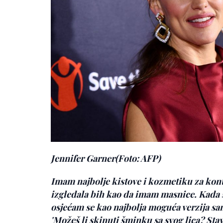
Jennifer Garner
(Foto: AFP)
Imam najbolje kistove i kozmetiku za kontu
izgledala bih kao da imam masnice. Kada
osjećam se kao najbolja moguća verzija sam
'Možeš li skinuti šminku sa svog lica? Stav