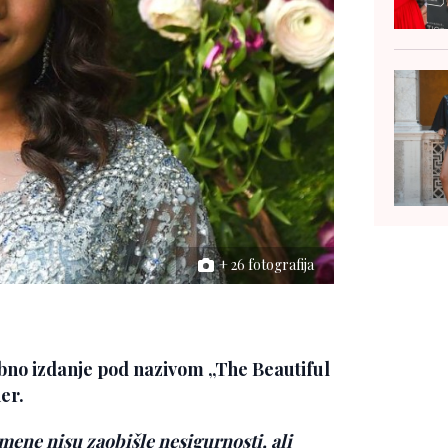
+ 26 fotografija
bno izdanje pod nazivom „The Beautiful
er.
 mene nisu zaobišle nesigurnosti, ali