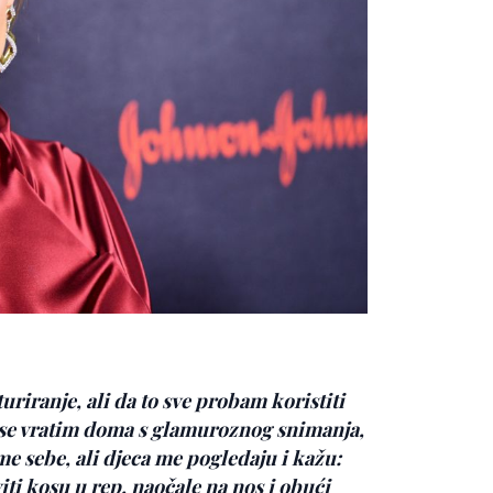
riranje, ali da to sve probam koristiti
 se vratim doma s glamuroznog snimanja,
e sebe, ali djeca me pogledaju i kažu:
iti kosu u rep, naočale na nos i obući